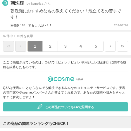
朝洗顔
by itsmelisa さん
朝洗顔におすすめなもの教えてください！泡立てるの苦手で
す！
回答数 164
私もしりたい！ 1
2024/7/16
82件中 1-10件を表示
1
2
3
4
5
ここに掲載されているのは、Q&Aで【ビオレ／ビオレ 朝用ジュレ洗顔料】に関する投
稿を抜粋したものです。
Q&Aは美容のことならなんでも解決できるみんなのコミュニティサービスです。美容
の専門家や＠cosmeメンバーさんが答えてくれるので、あなたの疑問や悩みもきっと
すぐに解決しますよ！
この商品についてQ&Aで質問する
この商品の関連ランキングもCHECK！