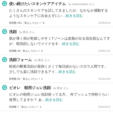
使い続けたいスキンケアアイテム
by anainsweden さん
たくさんのスキンケアを試してきましたが、なかなか感動する
ようなスキンケアに出会えずにい…
続きを読む
回答数 261
私もしりたい！ 8
2025/5/16
洗顔
by 匿名 さん
肌が薄く頬が乾燥しやすくTゾーンは皮脂が出る混合肌なんてす
が、朝洗顔しないでメイクをす…
続きを読む
回答数 48
私もしりたい！ 0
2025/1/12
洗顔フォーム
by 匿名 さん
粉状の酵素洗顔が面倒くさくて毎日続かないズボラ人間です。
少しでも楽に洗顔できるアイ…
続きを読む
回答数 91
私もしりたい！ 1
2024/12/9
ビオレ 朝用ジュレ洗顔
by 匿名 さん
ビオレの朝用ジュレ洗顔使ってる方。 何プッシュで何秒ぐらい
使用してますか？ あ…
続きを読む
回答数 7
私もしりたい！ 1
2024/8/22