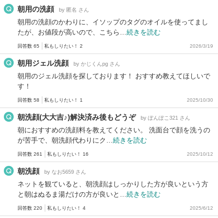
朝用の洗顔
by 匿名 さん
朝用の洗顔のかわりに、イソップのタグのオイルを使ってまし
たが、お値段が高いので、こちら…
続きを読む
回答数 65
私もしりたい！ 2
2026/3/19
朝用ジェル洗顔
by かじくんpg さん
朝用のジェル洗顔を探しております！ おすすめ教えてほしいで
す！
回答数 58
私もしりたい！ 1
2025/10/30
朝洗顔(大大吉♪)解決済み後もどうぞ
by ぽんぽこ321 さん
朝におすすめの洗顔料を教えてください。 洗面台で顔を洗うの
が苦手で、朝洗顔代わりにク…
続きを読む
回答数 261
私もしりたい！ 16
2025/10/12
朝洗顔
by なお5659 さん
ネットを観ていると、朝洗顔はしっかりした方が良いという方
と朝はぬるま湯だけの方が良いと…
続きを読む
回答数 220
私もしりたい！ 4
2025/6/12