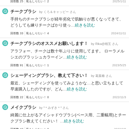
回答数 25
私もしりたい！ 2
2025/1/11
チークブラシ
by くろ＆キャッピー さん
手持ちのチークブラシが経年劣化で肌触りが悪くなってきて、
どうしても練りチークばかり使っ…
続きを読む
回答数 33
私もしりたい！ 4
2024/11/11
チークブラシのオススメお願いします！
by Rika@相互 さん
アラフォー、チークは数十年ぶりに使用してます。 ローラメル
シエのブラッシュカラーイン…
続きを読む
回答数 91
私もしりたい！ 1
2023/5/25
シェーディングブラシ、教えて下さい！
by 葛葉椿 さん
最近、シェーディングを使ってみようかな…と思い立ちまして
早速購入したのですが、どん…
続きを読む
回答数 22
私もしりたい！ 0
2022/11/3
メイクブラシ
by *＊みずき＊* さん
綺麗に仕上がるアイシャドウブラシ(ベース用、二重幅用)とチー
クブラシ教えてください！ …
続きを読む