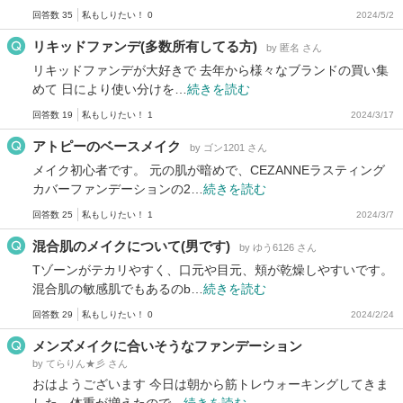
回答数 35
私もしりたい！ 0
2024/5/2
リキッドファンデ(多数所有してる方)
by 匿名 さん
リキッドファンデが大好きで 去年から様々なブランドの買い集
めて 日により使い分けを…
続きを読む
回答数 19
私もしりたい！ 1
2024/3/17
アトピーのベースメイク
by ゴン1201 さん
メイク初心者です。 元の肌が暗めで、CEZANNEラスティング
カバーファンデーションの2…
続きを読む
回答数 25
私もしりたい！ 1
2024/3/7
混合肌のメイクについて(男です)
by ゆう6126 さん
Tゾーンがテカリやすく、口元や目元、頬が乾燥しやすいです。
混合肌の敏感肌でもあるのb…
続きを読む
回答数 29
私もしりたい！ 0
2024/2/24
メンズメイクに合いそうなファンデーション
by てらりん★彡 さん
おはようございます 今日は朝から筋トレウォーキングしてきま
した。体重が増えたので…
続きを読む