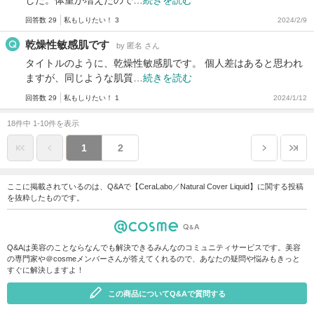
回答数 29
私もしりたい！ 3
2024/2/9
乾燥性敏感肌です
by 匿名 さん
タイトルのように、乾燥性敏感肌です。 個人差はあると思われ
ますが、同じような肌質…
続きを読む
回答数 29
私もしりたい！ 1
2024/1/12
18件中 1-10件を表示
1
2
ここに掲載されているのは、Q&Aで【CeraLabo／Natural Cover Liquid】に関する投稿
を抜粋したものです。
Q&Aは美容のことならなんでも解決できるみんなのコミュニティサービスです。美容
の専門家や＠cosmeメンバーさんが答えてくれるので、あなたの疑問や悩みもきっと
すぐに解決しますよ！
この商品についてQ&Aで質問する