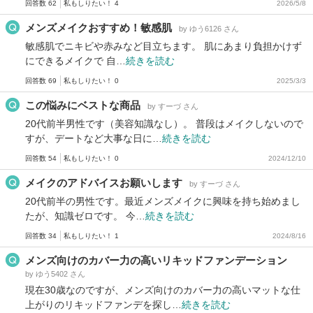
回答数 62
私もしりたい！ 4
2026/5/8
メンズメイクおすすめ！敏感肌
by ゆう6126 さん
敏感肌でニキビや赤みなど目立ちます。 肌にあまり負担かけず
にできるメイクで 自…
続きを読む
回答数 69
私もしりたい！ 0
2025/3/3
この悩みにベストな商品
by すーづ さん
20代前半男性です（美容知識なし）。 普段はメイクしないので
すが、デートなど大事な日に…
続きを読む
回答数 54
私もしりたい！ 0
2024/12/10
メイクのアドバイスお願いします
by すーづ さん
20代前半の男性です。最近メンズメイクに興味を持ち始めまし
たが、知識ゼロです。 今…
続きを読む
回答数 34
私もしりたい！ 1
2024/8/16
メンズ向けのカバー力の高いリキッドファンデーション
by ゆう5402 さん
現在30歳なのですが、メンズ向けのカバー力の高いマットな仕
上がりのリキッドファンデを探し…
続きを読む