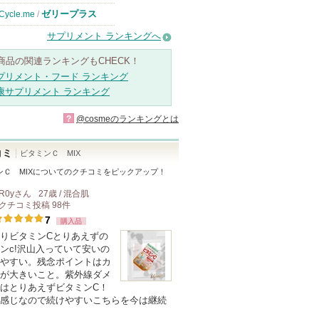
ゼリープラス
Cycle.me
/
サプリメント ランキングへ
商品の関連ランキングもCHECK！
プリメント・フード ランキング
康サプリメント ランキング
?
@cosmeのランキングとは
コミ
ビタミンＣ MIX
Ｃ MIX
についてのクチコミをピックアップ！
R0y
さん
27歳 / 混合肌
クチコミ投稿
98
件
7
購入品
りビタミンCとりあえずの
ンc!沢山入っていて安いの
やすい。残念ポイントはカ
が大きいこと。紫外線ダメ
はとりあえずビタミンC！
感じなので続けやすいこちらを今は継続