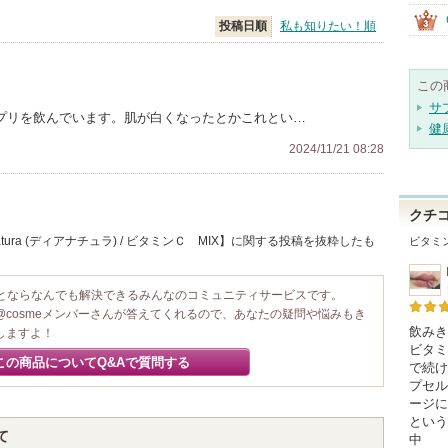
投稿日順
私も知りたい！順
この
サ
サプリを飲んでいます。肌が白くなったとかこれとい…
健
2024/11/21 08:28
クチ
tura (ディアナチュラ) / ビタミンＣ MIX】に関する投稿を抜粋したも
ビタミン
ことならなんでも解決できるみんなのコミュニティサービスです。
@cosmeメンバーさんが答えてくれるので、あなたの疑問や悩みもき
飲みき
しますよ！
ビタミ
この商品についてQ&Aで質問する
で続け
プセル
ージに
という
て
中