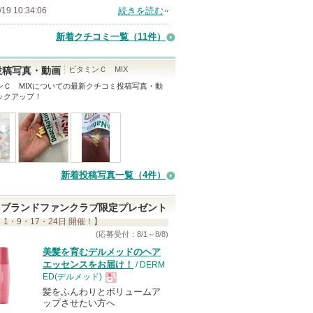
/19 10:34:06
続きを読む
新着クチコミ一覧
（11件）
ビタミンＣ MIX
投稿写真・動画
Ｃ MIX
についての最新クチコミ投稿写真・動
ックアップ！
新着投稿写真一覧（4件）
ブランドファンクラブ限定プレゼント
 1・9・17・24日 開催！】
(応募受付：8/1～8/8)
美髪を育むデルメッドのヘア
エッセンスをお届け！
/ DERM
ED(デルメッド)
髪をふんわりとボリュームア
現
ップさせたい方へ