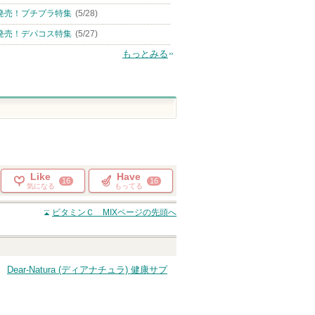
発売！プチプラ特集
(5/28)
発売！デパコス特集
(5/27)
もっとみる
Like
Have
16
16
気になる
もってる
ビタミンＣ MIX
ページの先頭へ
Dear-Natura (ディアナチュラ) 健康サプ