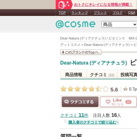
おトクにキレイになる情報が満載！
TOP
ランキング
ブランド
ブログ
Q&A
Dear-Natura (ディアナチュラ) / ビタミンＣ MIX
アットコスメ
>
Dear-Natura (ディアナチュラ)
>
ビ
このブランドの情報を
ビ
Dear-Natura (ディアナチュラ)
見る
商品情報
クチコミ
投稿写
(11)
5.6
0.7p
Like
16
気になる
クチコミする
11
16
クチコミ
件
注目人数
人
購入者のクチコミで絞り込む
質問一覧