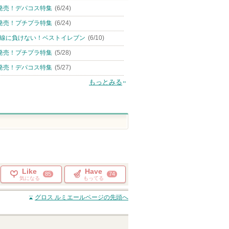
発売！デパコス特集
(6/24)
発売！プチプラ特集
(6/24)
線に負けない！ベストイレブン
(6/10)
発売！プチプラ特集
(5/28)
発売！デパコス特集
(5/27)
もっとみる
Like
Have
85
74
気になる
もってる
グロス ルミエール
ページの先頭へ