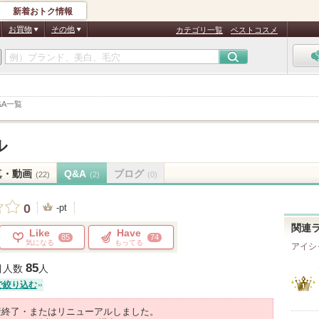
新着おトク情報
お買物
その他
カテゴリ一覧
ベストコスメ
&A一覧
ル
真・動画
Q&A
ブログ
(22)
(2)
(0)
0
-pt
関連
Like
Have
85
74
気になる
もってる
アイシ
85
目人数
人
で絞り込む
産終了・またはリニューアルしました。