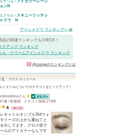
アイカラーレーシ
ルナソル
/
ョンN
スキニーリッチシ
エクセル
/
ャドウ N
アイシャドウ ランキングへ
商品の関連ランキングもCHECK！
イクアップ ランキング
ェル・クリームアイシャドウ ランキング
?
@cosmeのランキングとは
コミ
グロス ルミエール
 ルミエール
についてのクチコミをピックアップ！
yukoupiboa
さん
認証済
47歳 / 乾燥肌
クチコミ投稿
100
279
件
4
購入品
人
レキャトルオンブル354ウォ
以
モリーズの上から重ねてと
上
を出してます。グロス状で
の
ールのアイカラーなんです