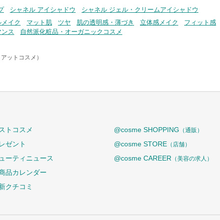
プ
シャネル アイシャドウ
シャネル ジェル・クリームアイシャドウ
ルメイク
マット肌
ツヤ
肌の透明感・薄づき
立体感メイク
フィット感
マンス
自然派化粧品・オーガニックコスメ
e（アットコスメ）
ストコスメ
@cosme SHOPPING
（通販）
レゼント
@cosme STORE
（店舗）
ューティニュース
@cosme CAREER
（美容の求人）
商品カレンダー
新クチコミ