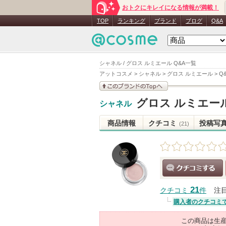
おトクにキレイになる情報が満載！
TOP
ランキング
ブランド
ブログ
Q&A
シャネル / グロス ルミエール Q&A一覧
アットコスメ
>
シャネル
>
グロス ルミエール
>
Q
このブランドの情報を
グロス ルミエー
シャネル
見る
商品情報
クチコミ
投稿写
(21)
クチコミする
21
クチコミ
件
注
購入者のクチコミ
この商品は生