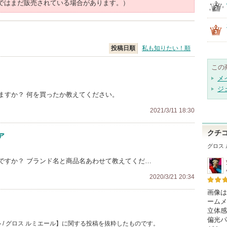
ではまだ販売されている場合があります。）
投稿日順
私も知りたい！順
この
メ
ジ
ますか？ 何を買ったか教えてください。
2021/3/11 18:30
クチ
ア
グロス
ですか？ ブランド名と商品名あわせて教えてくだ…
2020/3/21 20:34
画像は
ームメ
立体感
偏光パ
 / グロス ルミエール】に関する投稿を抜粋したものです。