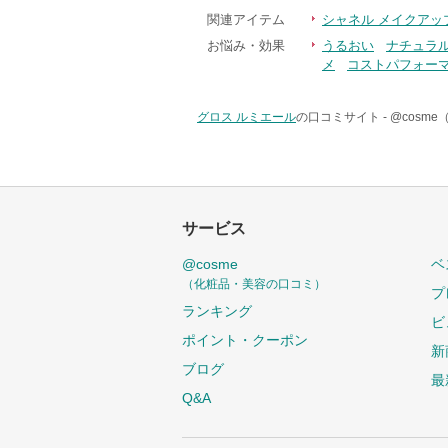
関連アイテム
シャネル メイクアッ
お悩み・効果
うるおい
ナチュラ
メ
コストパフォー
グロス ルミエール
の口コミサイト -
@cosm
サービス
@cosme
ベ
（化粧品・美容の口コミ）
プ
ランキング
ビ
ポイント・クーポン
新
ブログ
最
Q&A