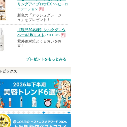
リングアイブロウEX
/ ヘビーロ
ーテーション
新色の「アッシュグレージ
現
ュ」をプレゼント！
【現品20名様】シルクグロウ
品
ベールUVミスト
/ SILCUS
紫外線対策とうるおいを両
現
立！
品
プレゼントをもっとみる
トピックス