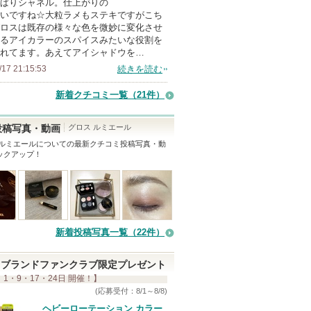
ぱりシャネル。仕上がりの
メ
いですね☆大粒ラメもステキですがこち
ン
ロスは既存の様々な色を微妙に変化させ
バ
るアイカラーのスパイスみたいな役割を
れてます。あえてアイシャドウを…
ー
/17 21:15:53
続きを読む
に
お
新着クチコミ一覧
（21件）
気
に
グロス ルミエール
投稿写真・動画
入
 ルミエール
についての最新クチコミ投稿写真・動
ックアップ！
り
登
録
さ
れ
新着投稿写真一覧（22件）
て
い
ブランドファンクラブ限定プレゼント
ま
 1・9・17・24日 開催！】
す
(応募受付：8/1～8/8)
ヘビーローテーション カラー