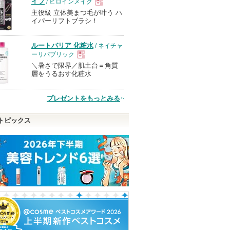
イプ
/ ヒロインメイク
主役級 立体美まつ毛が叶う ハ
現
イパーリフトブラシ！
品
ルートバリア 化粧水
/ ネイチャ
ーリパブリック
＼暑さで限界／肌土台＝角質
現
層をうるおす化粧水
品
プレゼントをもっとみる
トピックス