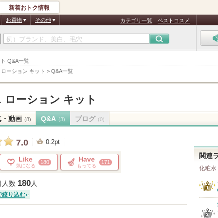
新着おトク情報
お買物
その他
カテゴリ一覧
ベストコスメ
ト Q&A一覧
 ローション キット
>
Q&A一覧
 ローション キット
真・動画
Q&A
ブログ
(8)
(3)
(0)
7.0
0.2pt
関連
Like
Have
180
171
気になる
もってる
化粧水
180
目人数
人
で絞り込む