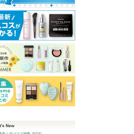
t's New
発売！デパコス特集
(6/24)