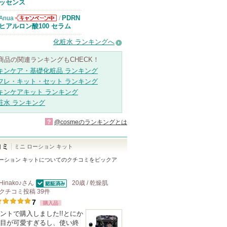
知らせがありま
ッセンス
す
PDRN
Anua
/
Anuaからのお
ヒアルロン酸100 セラム
知らせがありま
す
化粧水 ランキングへ
商品の関連ランキングもCHECK！
キンケア・基礎化粧品 ランキング
フレ・キット・セット ランキング
キンケアキット ランキング
粧水 ランキング
?
@cosmeのランキングとは
コミ
ミニ ローション キット
ーション キット
についてのクチコミをピックア
Hinako♪
さん
20歳 / 乾燥肌
認証済
クチコミ投稿
39
件
7
購入品
ントで購入しました!!とにか
目が可愛すぎるし、使い終