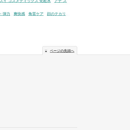
 スイ コスメティックス 化粧水
アナ ス
・弾力
爽快感
角質ケア
顔のテカリ
ページの先頭へ