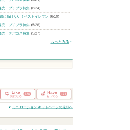
発売！プチプラ特集
(6/24)
線に負けない！ベストイレブン
(6/10)
発売！プチプラ特集
(5/28)
発売！デパコス特集
(5/27)
もっとみる
Like
Have
180
171
気になる
もってる
ミニ ローション キット
ページの先頭へ