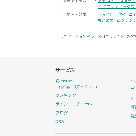
関連アイテム
アナ スイ コスメテ
イ コスメティックス
お悩み・効果
うるおい
毛穴
ニ
引き締め
高クレン
ミニ ローション キット
の口コミサイト -
@co
サービス
@cosme
ベ
（化粧品・美容の口コミ）
プ
ランキング
ビ
ポイント・クーポン
新
ブログ
最
Q&A