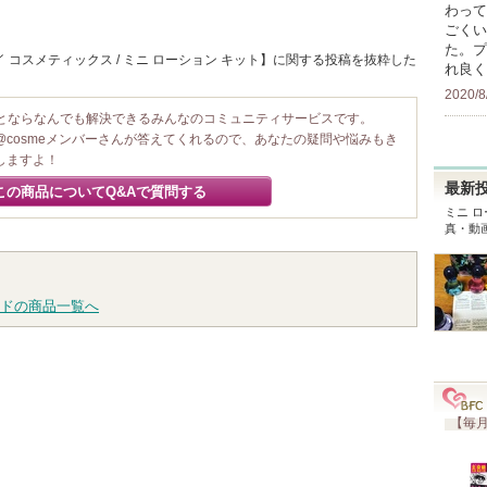
わって
ごくい
た。プ
 コスメティックス / ミニ ローション キット】に関する投稿を抜粋した
れ良く
2020/8
ことならなんでも解決できるみんなのコミュニティサービスです。
@cosmeメンバーさんが答えてくれるので、あなたの疑問や悩みもき
しますよ！
最新
この商品についてQ&Aで質問する
ミニ ロ
真・動
ドの商品一覧へ
【毎月