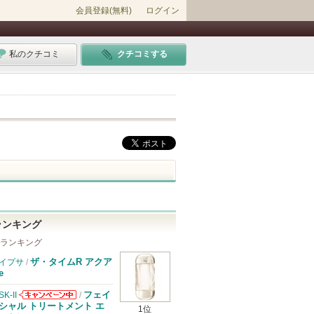
会員登録(無料)
ログイン
私のクチコミ
クチコミする
ランキング
 ランキング
ザ・タイムR アクア
イプサ
/
e
フェイ
SK-II
/
SK-IIからのお
シャル トリートメント エ
1位