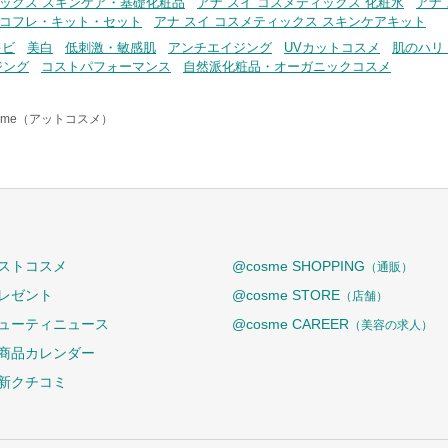
ィックス スキンケア・基礎化粧品
アナ スイ コスメティックス 化粧水
アナ
 コフレ・キット・セット
アナ スイ コスメティックス スキンケアキット
キビ
美白
低刺激・敏感肌
アンチエイジング
UVカットコスメ
肌のハリ
ジング
コストパフォーマンス
自然派化粧品・オーガニックコスメ
sme（アットコスメ）
ストコスメ
@cosme SHOPPING
（通販）
レゼント
@cosme STORE
（店舗）
ューティニュース
@cosme CAREER
（美容の求人）
商品カレンダー
新クチコミ