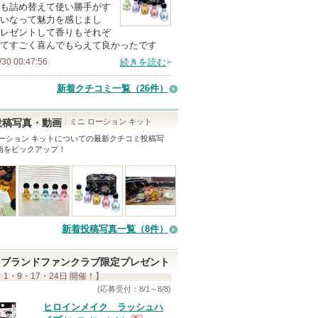
も詰め替えて使い勝手がす
いなって魅力を感じまし
レゼントして香りもそれぞ
てすごく喜んでもらえて良かったです
/30 00:47:56
続きを読む
新着クチコミ一覧
（26件）
ミニ ローション キット
投稿写真・動画
ーション キット
についての最新クチコミ投稿写
画をピックアップ！
新着投稿写真一覧（8件）
ブランドファンクラブ限定プレゼント
 1・9・17・24日 開催！】
(応募受付：8/1～8/8)
ヒロインメイク ラッシュハ