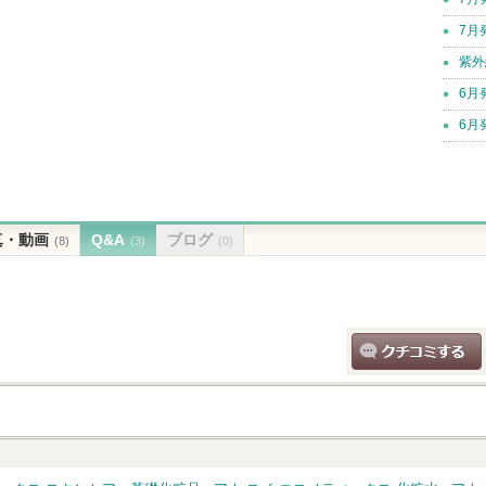
7月
紫外
6月
6月
真・動画
Q&A
ブログ
(8)
(3)
(0)
クチコミする