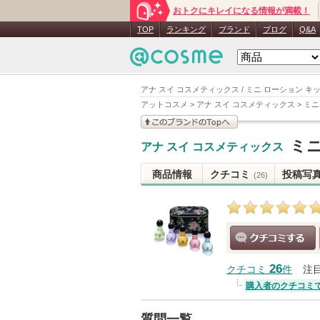
おトクにキレイになる情報が満載！
TOP
ランキング
ブランド
ブログ
Q&A
アナ スイ コスメティックス / ミニ ローション キッ
アットコスメ
>
アナ スイ コスメティックス
>
ミニ
このブランドの情報を
ミニ
アナ スイ コスメティックス
見る
商品情報
クチコミ
投稿写
(26)
クチコミする
26
クチコミ
件
注
購入者のクチコミ
質問一覧