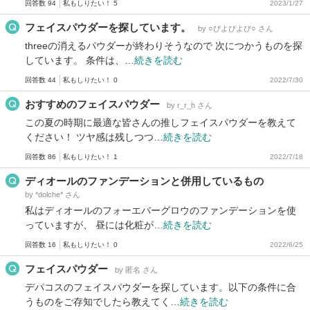
回答数 94
私もしりたい！ 5
2023/1/27
フェイスパウダーを探しています。
by ○ぴよぴよぴ○ さん
threeの消えるパウダーが終わりそうなので 次につかうものを探
しています。 条件は、…
続きを読む
回答数 44
私もしりたい！ 0
2022/7/30
おすすめのフェイスパウダー
by r_r_h さん
この夏の時期に最適な皆さんの推しフェイスパウダーを教えて
ください！ ツヤ感は残しつつ…
続きを読む
回答数 86
私もしりたい！ 1
2022/7/18
ディオールのファンデーションと併用しているもの
by *dolche* さん
私はディオールのフォーエバーグロウのファンデーションを使
っていますが、 昼には化粧が…
続きを読む
回答数 16
私もしりたい！ 0
2022/6/25
フェイスパウダー
by 匿名 さん
デパコスのフェイスパウダーを探しています。以下の条件に合
うものをご存知でしたら教えてく…
続きを読む