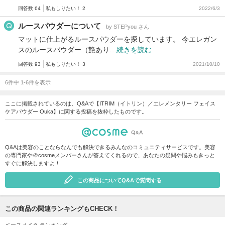
回答数 64
私もしりたい！ 2
2022/6/3
ルースパウダーについて
by STEPyou さん
マットに仕上がるルースパウダーを探しています。 今エレガン
スのルースパウダー（艶あり…
続きを読む
回答数 93
私もしりたい！ 3
2021/10/10
6件中 1-6件を表示
ここに掲載されているのは、Q&Aで【ITRIM（イトリン）／エレメンタリー フェイス
ケアパウダー Ouka】に関する投稿を抜粋したものです。
Q&Aは美容のことならなんでも解決できるみんなのコミュニティサービスです。美容
の専門家や＠cosmeメンバーさんが答えてくれるので、あなたの疑問や悩みもきっと
すぐに解決しますよ！
この商品についてQ&Aで質問する
この商品の関連ランキングもCHECK！
ベースメイク ランキング