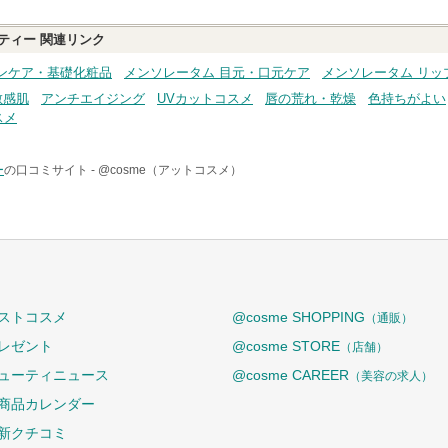
ティー
関連リンク
ンケア・基礎化粧品
メンソレータム 目元・口元ケア
メンソレータム リッ
敏感肌
アンチエイジング
UVカットコスメ
唇の荒れ・乾燥
色持ちがよい
スメ
ー
の口コミサイト -
@cosme（アットコスメ）
ストコスメ
@cosme SHOPPING
（通販）
レゼント
@cosme STORE
（店舗）
ューティニュース
@cosme CAREER
（美容の求人）
商品カレンダー
新クチコミ