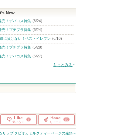
t's New
発売！デパコス特集
(6/24)
発売！プチプラ特集
(6/24)
線に負けない！ベストイレブン
(6/10)
発売！プチプラ特集
(5/28)
発売！デパコス特集
(5/27)
もっとみる
Like
Have
7
20
気になる
もってる
ムリップ タピオカミルクティー
ページの先頭へ