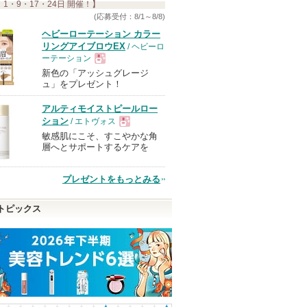
 1・9・17・24日 開催！】
す
(応募受付：8/1～8/8)
ヘビーローテーション カラー
リングアイブロウEX
/ ヘビーロ
ーテーション
新色の「アッシュグレージ
現
ュ」をプレゼント！
アルティモイストピールロー
品
ション
/ エトヴォス
敏感肌にこそ、すこやかな角
現
層へとサポートするケアを
品
プレゼントをもっとみる
トピックス