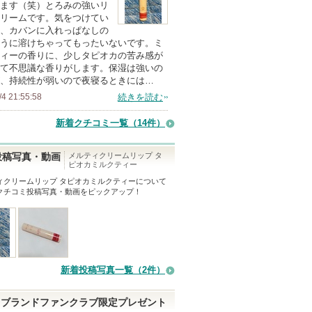
ます（笑）とろみの強いリ
の
リームです。気をつけてい
、カバンに入れっぱなしの
メ
うに溶けちゃってもったいないです。ミ
ン
ィーの香りに、少しタピオカの苦み感が
バ
て不思議な香りがします。保湿は強いの
、持続性が弱いので夜寝るときには…
ー
/4 21:55:58
続きを読む
に
お
新着クチコミ一覧
（14件）
気
に
メルティクリームリップ タ
投稿写真・動画
ピオカミルクティー
入
ィクリームリップ タピオカミルクティー
について
り
クチコミ投稿写真・動画をピックアップ！
登
録
さ
れ
て
新着投稿写真一覧（2件）
い
ま
ブランドファンクラブ限定プレゼント