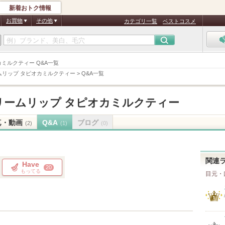
新着おトク情報
お買物
その他
カテゴリ一覧
ベストコスメ
カミルクティー Q&A一覧
ムリップ タピオカミルクティー
>
Q&A一覧
リームリップ タピオカミルクティー
真・動画
Q&A
ブログ
(2)
(1)
(0)
関連
Have
20
もってる
目元・