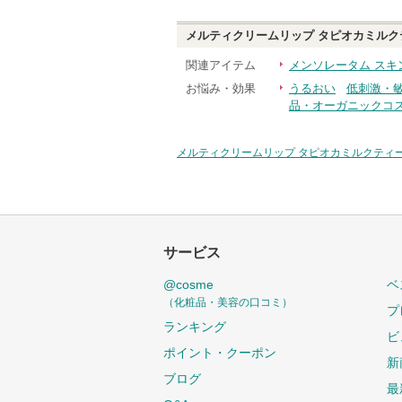
メルティクリームリップ タピオカミルク
関連アイテム
メンソレータム スキ
お悩み・効果
うるおい
低刺激・
品・オーガニックコ
メルティクリームリップ タピオカミルクティ
サービス
@cosme
ベ
（化粧品・美容の口コミ）
プ
ランキング
ビ
ポイント・クーポン
新
ブログ
最