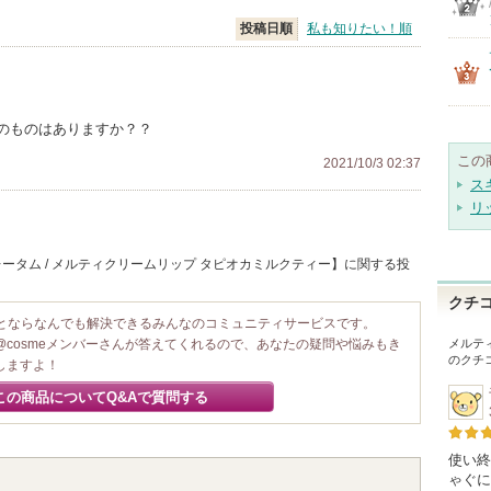
投稿日順
私も知りたい！順
のものはありますか？？
この
2021/10/3 02:37
ス
リ
ータム / メルティクリームリップ タピオカミルクティー】に関する投
クチ
ことならなんでも解決できるみんなのコミュニティサービスです。
@cosmeメンバーさんが答えてくれるので、あなたの疑問や悩みもき
メルテ
のクチ
しますよ！
この商品についてQ&Aで質問する
使い終
ゃぐに