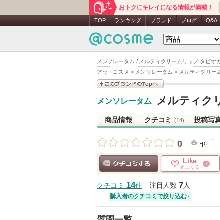
おトクにキレイになる情報が満載！
TOP
ランキング
ブランド
ブログ
Q&A
メンソレータム / メルティクリームリップ タピオ
アットコスメ
>
メンソレータム
>
メルティクリー
このブランドの情報を
メルティク
メンソレータム
見る
商品情報
クチコミ
投稿写
(14)
0
-pt
Like
7
気になる
クチコミする
14
7
クチコミ
件
注目人数
人
購入者のクチコミで絞り込む
質問一覧