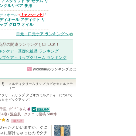
アスタリフトか
アスタリフト ザ セラム リ
/
らのお知らせが
ンクルリペア 夜用
あります
ディオール
/
ディオールから
ディオール アディクト リ
のお知らせがあ
ップ グロウ オイル
ります
目元・口元ケア ランキングへ
商品の関連ランキングもCHECK！
キンケア・基礎化粧品 ランキング
ップケア・リップクリーム ランキング
?
@cosmeのランキングとは
コミ
メルティクリームリップ タピオカミルクテ
ィー
ィクリームリップ タピオカミルクティー
について
コミをピックアップ！
千里･☆ﾟ:*:ﾟ
さん
認証済
34歳 / 混合肌
クチコミ投稿
25
588
件
4
購入品
人
わったといいますか、ぐに
以
ゃに溶けちゃったのでクチ
上