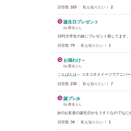
回答数
165
私も知りたい！
2
誕生日プレゼント
by 匿名
さん
10代大学生の妹にプレゼント探してます。
回答数
79
私も知りたい！
1
お福わけ～
by 匿名
さん
こんばんは～ コネコネスイーツでアニバ
回答数
230
私も知りたい！
7
誕プレjk
by 匿名
さん
jkのお友達の誕生日がもうすぐなのでなに
回答数
34
私も知りたい！
1