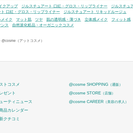
イクアップ
ジルスチュアート 口紅・グロス・リップライナー
ジルスチュア
ート 口紅・グロス・リップライナー
ジルスチュアート リキッドルージュ
ルメイク
マット肌
ツヤ
肌の透明感・薄づき
立体感メイク
フィット感
マンス
自然派化粧品・オーガニックコスメ
-
@cosme（アットコスメ）
ストコスメ
@cosme SHOPPING
（通販）
レゼント
@cosme STORE
（店舗）
ューティニュース
@cosme CAREER
（美容の求人）
商品カレンダー
新クチコミ