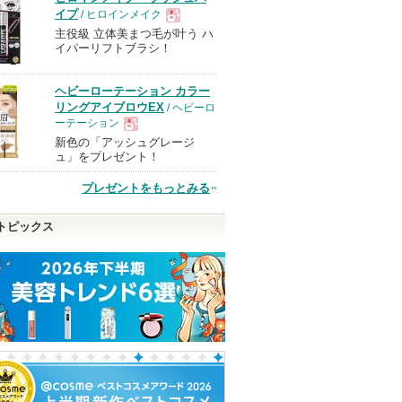
イプ
/ ヒロインメイク
主役級 立体美まつ毛が叶う ハ
現
イパーリフトブラシ！
品
ヘビーローテーション カラー
リングアイブロウEX
/ ヘビーロ
ーテーション
新色の「アッシュグレージ
現
ュ」をプレゼント！
プレゼントをもっとみる
品
トピックス