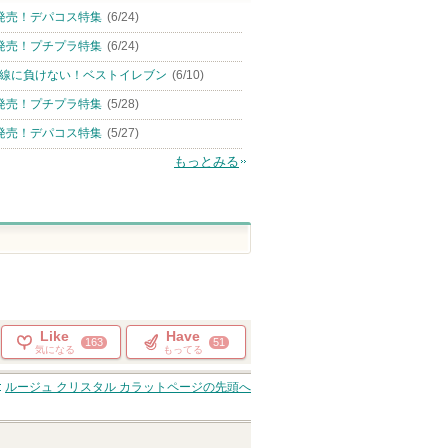
発売！デパコス特集
(6/24)
発売！プチプラ特集
(6/24)
線に負けない！ベストイレブン
(6/10)
発売！プチプラ特集
(5/28)
発売！デパコス特集
(5/27)
もっとみる
Like
Have
163
51
気になる
もってる
ルージュ クリスタル カラット
ページの先頭へ