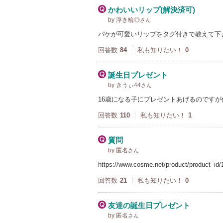
かわいいリップ(解決済可)
by 浮き輪◎
さん
パケが可愛いリップをタグ付きで教えて下
回答数
84
私も知りたい！
0
誕生日プレゼント
by きうぃ44
さん
16歳になる子にプレゼントあげるのです
回答数
110
私も知りたい！
1
質問
by 匿名
さん
https://www.cosme.net/product/product_i
回答数
21
私も知りたい！
0
友達の誕生日プレゼント
by 匿名
さん