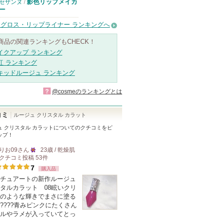
影色リップメイカ
セザンヌ
/
ー
グロス・リップライナー ランキングへ
商品の関連ランキングもCHECK！
イクアップ ランキング
紅 ランキング
キッドルージュ ランキング
?
@cosmeのランキングとは
コミ
ルージュ クリスタル カラット
ュ クリスタル カラット
についてのクチコミをピ
ップ！
りお09
さん
23歳 / 乾燥肌
クチコミ投稿
53
件
25
7
購入品
人
チュアートの新作ルージュ
以
タルカラット 08眩いクリ
上
のような輝きでまさに塗る
の
????青みピンクにたくさん
ルやラメが入っていてとっ
メ