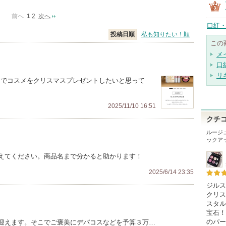
前へ
1
2
次へ
口紅・
投稿日順
私も知りたい！順
この
メ
口
リ
00円でコスメをクリスマスプレゼントしたいと思って
2025/11/10 16:51
クチ
ルージ
ックア
えてください。商品名まで分かると助かります！
2025/6/14 23:35
ジルス
クリス
スタル
宝石！
のパー
迎えます。そこでご褒美にデパコスなどを予算３万…