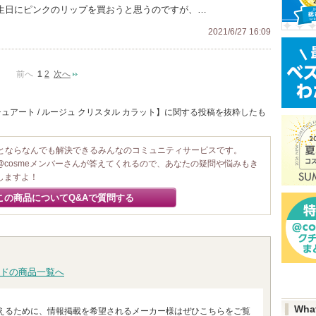
誕生日にピンクのリップを買おうと思うのですが、…
2021/6/27 16:09
前へ
1
2
次へ
ュアート / ルージュ クリスタル カラット】に関する投稿を抜粋したも
ことならなんでも解決できるみんなのコミュニティサービスです。
@cosmeメンバーさんが答えてくれるので、あなたの疑問や悩みもき
しますよ！
この商品についてQ&Aで質問する
ドの商品一覧へ
Wha
えるために、情報掲載を希望されるメーカー様はぜひこちらをご覧