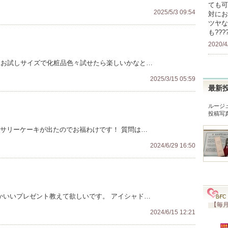
ても可
2025/5/3 09:54
対にお
ツヤな
も???
2020/4
 お試しサイズで化粧品色々試せたら楽しいかなと…
2025/3/15 05:59
最新
ルージ
投稿写
ーサリーケーキが出たのでお福わけです！ 質問は…
2024/6/29 16:50
かいいプレゼント教えて欲しいです。 アイシャド…
【毎月
2024/6/15 12:21