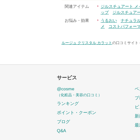
関連アイテム
ジルスチュアート メ
ップ
ジルスチュア
お悩み・効果
うるおい
ナチュラ
メ
コストパフォー
ルージュ クリスタル カラット
の口コミサイト 
サービス
@cosme
ベ
（化粧品・美容の口コミ）
プ
ランキング
ビ
ポイント・クーポン
新
ブログ
最
Q&A