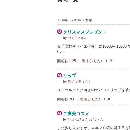
12件中 1-10件を表示
クリスマスプレゼント
by つん835
さん
女子高校生（イエベ春）に10000～150
い…
回答数
125
私も知りたい！
2
リップ
by 苦労キティ
さん
スクールメイク向きのデパコスリップを教
回答数
93
私も知りたい！
0
ご褒美コスメ
by ぴょんぴょん0249
さん
まだ少し先ですが、今年２０歳の誕生日を