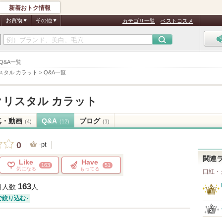
新着おトク情報
お買物
その他
カテゴリ一覧
ベストコスメ
Q&A一覧
スタル カラット
>
Q&A一覧
クリスタル カラット
真・動画
Q&A
ブログ
(4)
(12)
(1)
0
-pt
関連
Like
Have
163
51
気になる
もってる
口紅・
163
目人数
人
で絞り込む