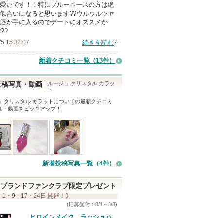
愛いです！！特にブルーベースの方は絶
ン
似合いになると思います??ウルウルツヤ
バ
唇が手に入るのでデートにオススメか
???
ー
/5 15:32:07
続きを読む
に
お
新着クチコミ一覧
（13件）
気
に
ルージュ クリスタル カラッ
投稿写真・動画
ト
入
ュ クリスタル カラット
についての最新クチコミ
り
真・動画をピックアップ！
登
録
さ
れ
て
新着投稿写真一覧（4件）
い
ま
ブランドファンクラブ限定プレゼント
 1・9・17・24日 開催！】
す
(応募受付：8/1～8/8)
ヒロインメイク ラッシュハ