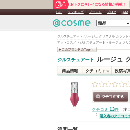
おトクにキレイになる情報が満載！
TOP
ランキング
ブランド
ブログ
Q&A
ジルスチュアート / ルージュ クリスタル カラット 
アットコスメ
>
ジルスチュアート
>
ルージュ クリ
このブランドの情報を
ルージュ 
ジルスチュアート
見る
商品情報
クチコミ
投稿写
(13)
クチコミする
13
クチコミ
件
注
購入者のクチコミ
質問一覧