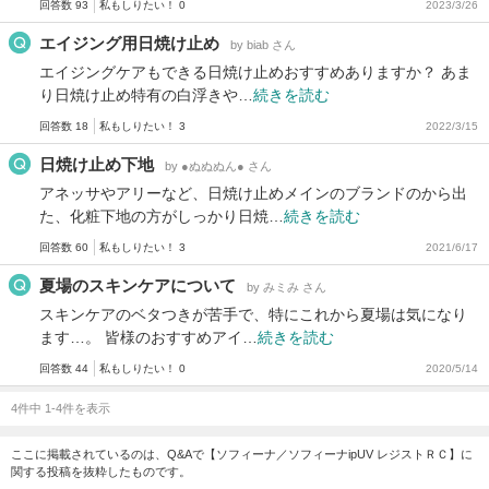
回答数 93
私もしりたい！ 0
2023/3/26
エイジング用日焼け止め
by biab さん
エイジングケアもできる日焼け止めおすすめありますか？ あま
り日焼け止め特有の白浮きや…
続きを読む
回答数 18
私もしりたい！ 3
2022/3/15
日焼け止め下地
by ●ぬぬぬん● さん
アネッサやアリーなど、日焼け止めメインのブランドのから出
た、化粧下地の方がしっかり日焼…
続きを読む
回答数 60
私もしりたい！ 3
2021/6/17
夏場のスキンケアについて
by みミみ さん
スキンケアのベタつきが苦手で、特にこれから夏場は気になり
ます…。 皆様のおすすめアイ…
続きを読む
回答数 44
私もしりたい！ 0
2020/5/14
4件中 1-4件を表示
ここに掲載されているのは、Q&Aで【ソフィーナ／ソフィーナipUV レジストＲＣ】に
関する投稿を抜粋したものです。