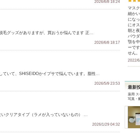
2026/6/8 18:24
マスク
細かい
になっ
にオス
朝と夜
脱毛グッズがありますが、買おうか悩んでます 正…
パウダ
顎を中
2026/6/8 18:17
ーです
せん。
2022/6
ていて、SHISEIDOかイプサで悩んでいます。脂性…
2026/5/9 23:53
最新
薬用 
写真・
ないクリアタイプ（ラメが入っていないもの） …
2026/1/29 04:32