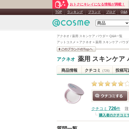
おトクにキレイになる情報が満載！
TOP
ランキング
ブランド
ブログ
Q&A
アクネオ / 薬用 スキンケア パウダー Q&A一覧
アットコスメ
>
アクネオ
>
薬用 スキンケア パウ
このブランドの情報を
薬用 スキンケア
アクネオ
見る
商品情報
クチコミ
投稿写
(726)
クチコミする
726
クチコミ
件
注
購入者のクチコミ
質問一覧