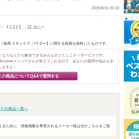
2025/8/10 20:33
前へ
1
2
3
4
5
…
22
次へ
 / 薬用 スキンケア パウダー】に関する投稿を抜粋したものです。
ことならなんでも解決できるみんなのコミュニティサービスです。
@cosmeメンバーさんが答えてくれるので、あなたの疑問や悩みもき
しますよ！
この商品についてQ&Aで質問する
ドの商品一覧へ
えるために、情報掲載を希望されるメーカー様はぜひこちらをご覧