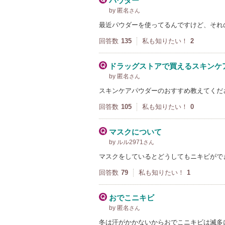
パウダー
by 匿名
さん
最近パウダーを使ってるんですけど、それ
回答数
135
私も知りたい！
2
ドラッグストアで買えるスキンケ
by 匿名
さん
スキンケアパウダーのおすすめ教えてくだ
回答数
105
私も知りたい！
0
マスクについて
by ルル2971
さん
マスクをしているとどうしてもニキビがで
回答数
79
私も知りたい！
1
おでこニキビ
by 匿名
さん
冬は汗がかかないからおでこニキビは滅多