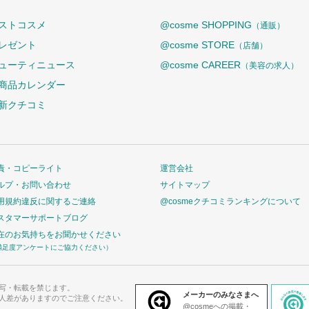
ストコスメ
@cosme SHOPPING
（通販）
レゼント
@cosme STORE
（店舗）
ューティニュース
@cosme CAREER
（美容の求人）
商品カレンダー
新クチコミ
責・コピーライト
運営会社
ルプ・お問い合わせ
サイトマップ
用規約違反に関するご連絡
@cosmeクチコミランキングについて
スタマーサポートブログ
在のお気持ちをお聞かせください
満足度アンケートにご協力ください）
写・転載を禁じます。
メーカーのみなさまへ
人差がありますのでご注意ください。
@cosmeへの掲載・