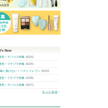
t's New
発売！デパコス特集
(6/24)
発売！プチプラ特集
(6/24)
線に負けない！ベストイレブン
(6/10)
発売！プチプラ特集
(5/28)
発売！デパコス特集
(5/27)
もっとみる