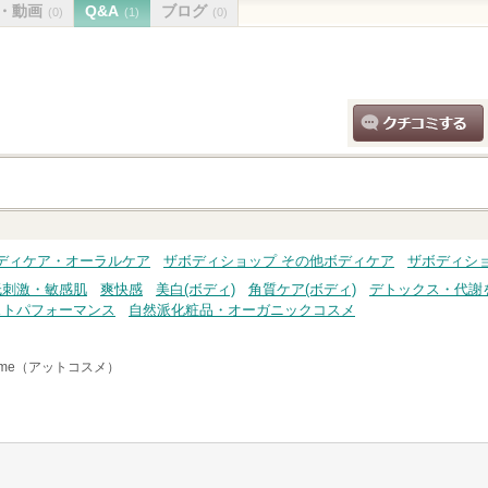
・動画
Q&A
ブログ
(0)
(1)
(0)
クチコミする
ディケア・オーラルケア
ザボディショップ その他ボディケア
ザボディシ
低刺激・敏感肌
爽快感
美白(ボディ)
角質ケア(ボディ)
デトックス・代謝
ストパフォーマンス
自然派化粧品・オーガニックコスメ
sme（アットコスメ）