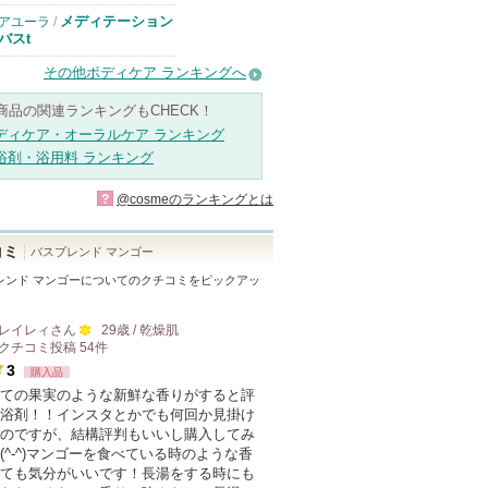
メディテーション
アユーラ
/
バスt
その他ボディケア ランキングへ
商品の関連ランキングもCHECK！
ディケア・オーラルケア ランキング
浴剤・浴用料 ランキング
?
@cosmeのランキングとは
コミ
バスブレンド マンゴー
レンド マンゴー
についてのクチコミをピックアッ
レイレィ
さん
29歳 / 乾燥肌
クチコミ投稿
54
件
100
3
購入品
人
ての果実のような新鮮な香りがすると評
以
浴剤！！インスタとかでも何回か見掛け
上
のですが、結構評判もいいし購入してみ
の
(^-^)マンゴーを食べている時のような香
ても気分がいいです！長湯をする時にも
メ