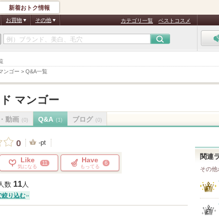
新着おトク情報
お買物
その他
カテゴリ一覧
ベストコスメ
覧
マンゴー
>
Q&A一覧
ド マンゴー
・動画
Q&A
ブログ
(0)
(1)
(0)
0
-pt
関連
Like
Have
11
6
気になる
もってる
その他
11
人数
人
で絞り込む