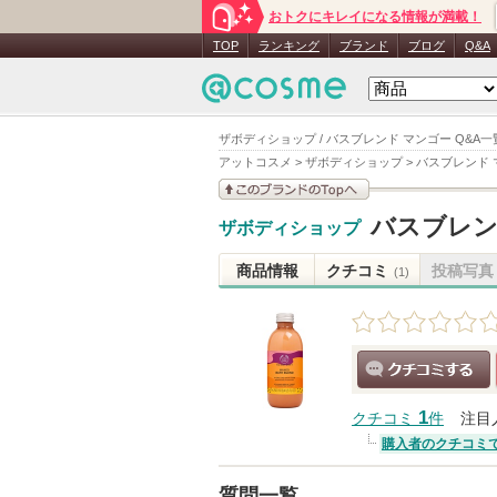
おトクにキレイになる情報が満載！
TOP
ランキング
ブランド
ブログ
Q&A
ザボディショップ / バスブレンド マンゴー Q&A一
アットコスメ
>
ザボディショップ
>
バスブレンド 
このブランドの情報を
バスブレン
ザボディショップ
見る
商品情報
クチコミ
投稿写真
(1)
クチコミする
1
クチコミ
件
注目
購入者のクチコミ
質問一覧