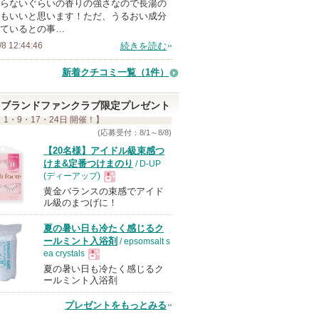
らないぐらいの香りの強さなので長湯の
ン
もいいと思います！ただ、うるおい成分
バ
ているとの事…
ー
/8 12:44:46
続きを読む
に
新着クチコミ一覧
（1件）
お
気
ブランドファンクラブ限定プレゼント
に
 1・9・17・24日 開催！】
入
(応募受付：8/1～8/8)
り
【20名様】アイドル級束感つ
けま&定番つけまのり
/ D-UP
登
(ディーアップ)
録
黄金バランスの束感でアイド
現
さ
ル級のまつげに！
れ
夏の暑い日も冷たく感じるク
て
品
ールミント入浴剤
/ epsomsalt s
い
ea crystals
ま
夏の暑い日も冷たく感じるク
現
ールミント入浴剤
す
プレゼントをもっとみる
品