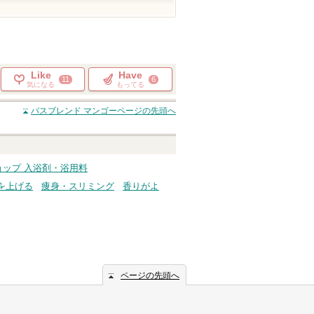
Like
Have
11
6
気になる
もってる
バスブレンド マンゴー
ページの先頭へ
ョップ 入浴剤・浴用料
を上げる
痩身・スリミング
香りがよ
ページの先頭へ