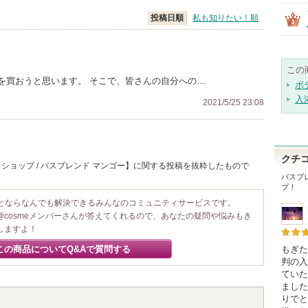
投稿日順
私も知りたい！順
この
を買おうと思います。 そこで、皆さんの自分への…
ボ
入
2021/5/25 23:08
クチ
ショップ / バスブレンド マンゴー】に関する投稿を抜粋したもので
バスブ
プ！
ことならなんでも解決できるみんなのコミュニティサービスです。
@cosmeメンバーさんが答えてくれるので、あなたの疑問や悩みもき
しますよ！
この商品についてQ&Aで質問する
もぎた
判の入
ていた
ました
りでと