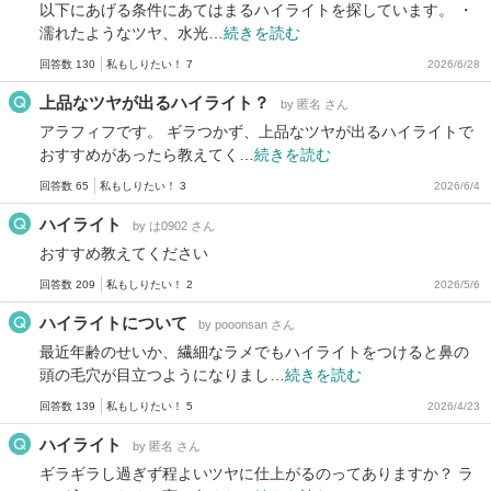
以下にあげる条件にあてはまるハイライトを探しています。 ・
濡れたようなツヤ、水光…
続きを読む
回答数 130
私もしりたい！ 7
2026/6/28
上品なツヤが出るハイライト？
by 匿名 さん
アラフィフです。 ギラつかず、上品なツヤが出るハイライトで
おすすめがあったら教えてく…
続きを読む
回答数 65
私もしりたい！ 3
2026/6/4
ハイライト
by は0902 さん
おすすめ教えてください
回答数 209
私もしりたい！ 2
2026/5/6
ハイライトについて
by pooonsan さん
最近年齢のせいか、繊細なラメでもハイライトをつけると鼻の
頭の毛穴が目立つようになりまし…
続きを読む
回答数 139
私もしりたい！ 5
2026/4/23
ハイライト
by 匿名 さん
ギラギラし過ぎず程よいツヤに仕上がるのってありますか？ ラ