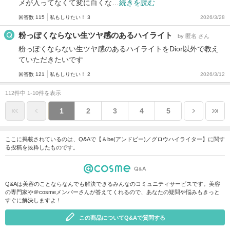
メが入ってなくて変に白くな…
続きを読む
回答数 115
私もしりたい！ 3
2026/3/28
粉っぽくならない生ツヤ感のあるハイライト
by 匿名 さん
粉っぽくならない生ツヤ感のあるハイライトをDior以外で教え
ていただきたいです
回答数 121
私もしりたい！ 2
2026/3/12
112件中 1-10件を表示
1
2
3
4
5
ここに掲載されているのは、Q&Aで【＆be(アンドビー)／グロウハイライター】に関す
る投稿を抜粋したものです。
Q&Aは美容のことならなんでも解決できるみんなのコミュニティサービスです。美容
の専門家や＠cosmeメンバーさんが答えてくれるので、あなたの疑問や悩みもきっと
すぐに解決しますよ！
この商品についてQ&Aで質問する