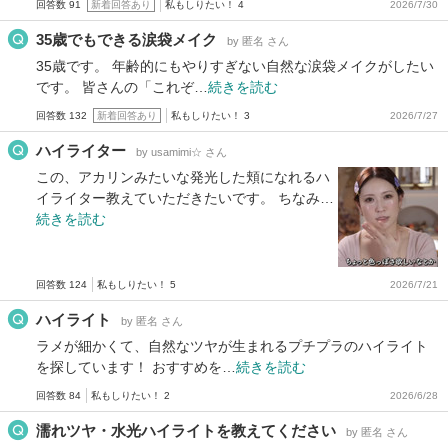
回答数 91
新着回答あり
私もしりたい！ 4
2026/7/30
35歳でもできる涙袋メイク
by 匿名 さん
35歳です。 年齢的にもやりすぎない自然な涙袋メイクがしたい
です。 皆さんの「これぞ…
続きを読む
回答数 132
新着回答あり
私もしりたい！ 3
2026/7/27
ハイライター
by usamimi☆ さん
この、アカリンみたいな発光した頬になれるハ
イライター教えていただきたいです。 ちなみ…
続きを読む
回答数 124
私もしりたい！ 5
2026/7/21
ハイライト
by 匿名 さん
ラメが細かくて、自然なツヤが生まれるプチプラのハイライト
を探しています！ おすすめを…
続きを読む
回答数 84
私もしりたい！ 2
2026/6/28
濡れツヤ・水光ハイライトを教えてください
by 匿名 さん