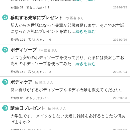
回答数 33
私もしりたい！ 3
2024/9/15
移動する先輩にプレゼント
by 匿名 さん
新人からお世話になった先輩が部署移動します。そこでお世話
になったお礼にプレゼントを渡し…
続きを読む
回答数 125
私もしりたい！ 0
2023/3/29
ボディソープ
by 匿名 さん
いつも安めのボディソープを使っており、たまには贅沢してお
高めのボディソープを使ってみた…
続きを読む
回答数 152
私もしりたい！ 2
2022/7/24
ボディケア
by 匿名 さん
良い香りがするボディソープやボディ石鹸を教えてください。
回答数 86
私もしりたい！ 2
2022/6/23
誕生日プレゼント
by 匿名 さん
大学生です。 メイクをしない友達に雑貨をあげるとしたら何あ
げますか？