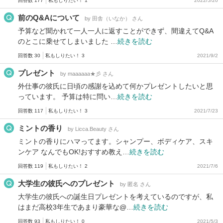
回答数 177
私もしりたい！ 1
2022/5/20
前のQ&Aについて
by 田舎（いなか） さん
予算など聞かれて一人一人に返すことができず、間違えてQ&A
のとこに乗せてしまいました …
続きを読む
回答数 30
私もしりたい！ 3
2021/9/2
プレゼント
by maaaaaa★彡 さん
外仕事の彼氏に日頃の感謝を込めて何かプレゼントしたいと思
っています。 予算は特に問い…
続きを読む
回答数 117
私もしりたい！ 3
2021/7/23
ミントの香り
by Licca.Beauty さん
ミントの香りにハマってます。シャンプー、ボディケア、スキ
ンケア なんでもOK!おすすめ教え…
続きを読む
回答数 119
私もしりたい！ 2
2021/7/6
大学生の彼氏へのプレゼント
by 匿名 さん
大学生の彼氏への誕生日プレゼントを考えているのですが、私
はまだ高校3年生であまり豪華な@…
続きを読む
回答数 93
私もしりたい！ 0
2021/5/3