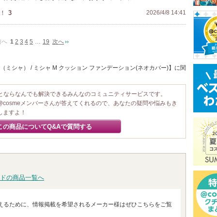
！
3
2026/4/8 14:41
前へ
1
2
3
4
5
…
19
次へ
（ミシャ） / ミシャ M クッション ファンデーション(ネオカバー)】に関
ことならなんでも解決できるみんなのコミュニティサービスです。
@cosmeメンバーさんが答えてくれるので、あなたの疑問や悩みもき
しますよ！
この商品についてQ&Aで質問する
ドの商品一覧へ
えるために、情報掲載を希望されるメーカー様はぜひこちらをご覧