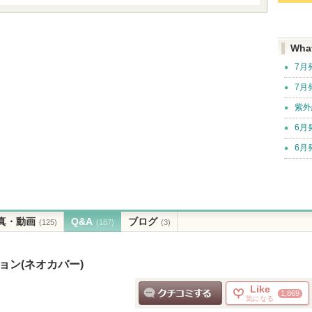
Wha
7月
7月
紫外
6月
6月
真・動画
Q&A
ブログ
(125)
(187)
(3)
ョン(ネオカバー)
Like
1,869
気になる