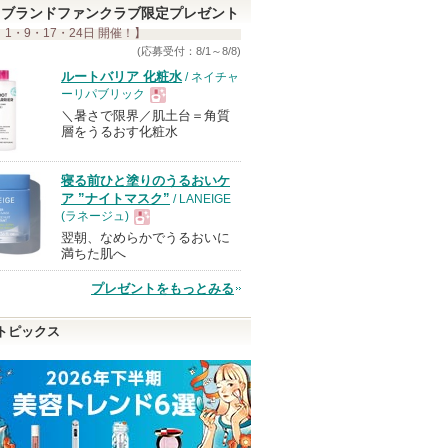
ま
ブランドファンクラブ限定プレゼント
 1・9・17・24日 開催！】
す
(応募受付：8/1～8/8)
ルートバリア 化粧水
/ ネイチャ
ーリパブリック
＼暑さで限界／肌土台＝角質
現
層をうるおす化粧水
品
寝る前ひと塗りのうるおいケ
ア ”ナイトマスク”
/ LANEIGE
(ラネージュ)
翌朝、なめらかでうるおいに
現
満ちた肌へ
プレゼントをもっとみる
品
トピックス