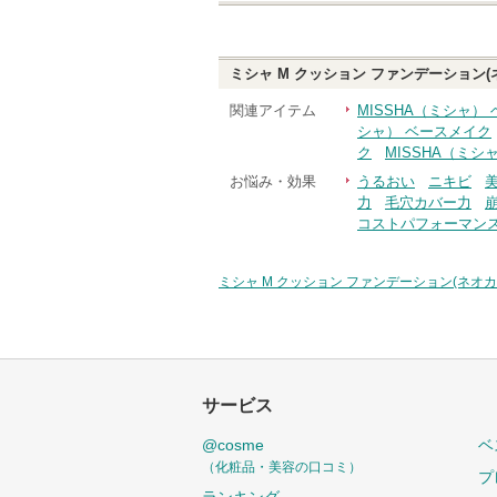
ミシャ M クッション ファンデーション(
関連アイテム
MISSHA（ミシャ）
シャ） ベースメイク
ク
MISSHA（ミシ
お悩み・効果
うるおい
ニキビ
力
毛穴カバー力
コストパフォーマン
ミシャ M クッション ファンデーション(ネオカ
サービス
@cosme
ベ
（化粧品・美容の口コミ）
プ