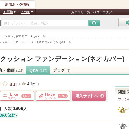
新着おトク情報
お買物
その他
カテゴリ一覧
ベストコスメ
ンデーション(ネオカバー) Q&A一覧
クッション ファンデーション(ネオカバー)
>
Q&A一覧
 クッション ファンデーション(ネオカバー)
真・動画
Q&A
ブログ
(125)
(187)
(3)
4.6
4.1pt
関連
Like
Have
1,869
4,253
気になる
もってる
ファン
ショッピングサイトへ
1869
目人数
人
で絞り込む