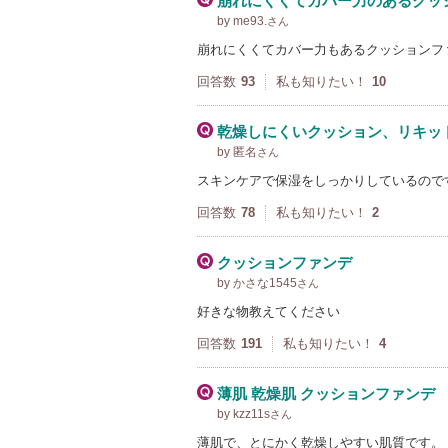
崩れにくくてカバー力のあるクッ
by me93.
さん
崩れにくくてカバー力もあるクッションフ
回答数
93
私も知りたい！
10
乾燥しにくいクッション、リキッ
by 匿名
さん
スキンケアで保湿をしっかりしているので
回答数
78
私も知りたい！
2
クッションファンデ
by かさな1545
さん
好きな物教えてください
回答数
191
私も知りたい！
4
薄肌 乾燥肌 クッションファンデ
by kzz11s
さん
薄肌で、とにかく乾燥しやすい肌質です。