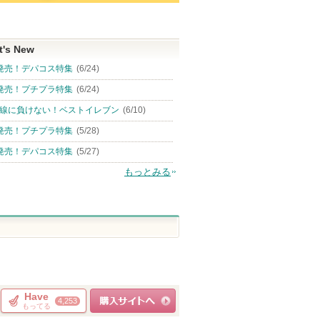
t's New
発売！デパコス特集
(6/24)
発売！プチプラ特集
(6/24)
線に負けない！ベストイレブン
(6/10)
発売！プチプラ特集
(5/28)
発売！デパコス特集
(5/27)
もっとみる
Have
4,253
もってる