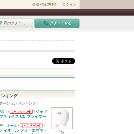
会員登録(無料)
ログイン
私のクチコミ
クチコミする
ランキング
デーション ランキング
ジェノ
SK-II
/
SK-IIからのお
プティクス CC プライマー
知らせがありま
す
ディオール
/
ディオールから
ディオール フォーエヴァー
1位