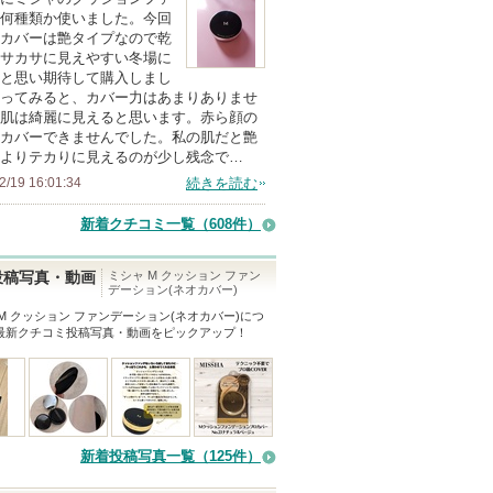
以
何種類か使いました。今回
上
カバーは艶タイプなので乾
の
サカサに見えやすい冬場に
と思い期待して購入しまし
メ
ってみると、カバー力はあまりありませ
ン
肌は綺麗に見えると思います。赤ら顔の
バ
カバーできませんでした。私の肌だと艶
よりテカりに見えるのが少し残念で…
ー
2/19 16:01:34
続きを読む
に
お
新着クチコミ一覧
（608件）
気
に
ミシャ M クッション ファン
投稿写真・動画
デーション(ネオカバー)
入
M クッション ファンデーション(ネオカバー)
につ
り
最新クチコミ投稿写真・動画をピックアップ！
登
録
さ
れ
て
新着投稿写真一覧（125件）
い