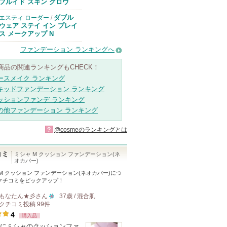
のお知らせがあ
フルイド スキン グロウ
ります
ダブル
エスティ ローダー
/
ウェア ステイ イン プレイ
ス メークアップ N
ファンデーション ランキングへ
商品の関連ランキングもCHECK！
ースメイク ランキング
キッドファンデーション ランキング
ッションファンデ ランキング
の他ファンデーション ランキング
?
@cosmeのランキングとは
コミ
ミシャ M クッション ファンデーション(ネ
オカバー)
M クッション ファンデーション(ネオカバー)
につ
クチコミをピックアップ！
もなたん★彡
さん
37歳 / 混合肌
クチコミ投稿
99
件
10
4
購入品
人
にミシャのクッションファ