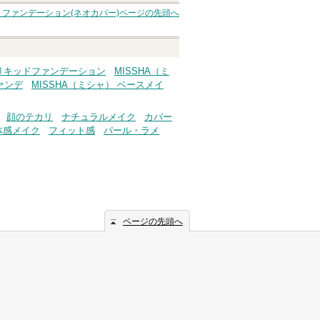
ショッピングサイト
ン ファンデーション(ネオカバー)
ページの先頭へ
へ
 リキッドファンデーション
MISSHA（ミ
ァンデ
MISSHA（ミシャ） ベースメイ
顔のテカリ
ナチュラルメイク
カバー
体感メイク
フィット感
パール・ラメ
ページの先頭へ