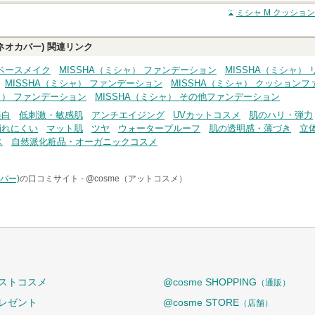
クチコミする
ミシャ M クッショ
ネオカバー)
関連リンク
 ベースメイク
MISSHA（ミシャ） ファンデーション
MISSHA（ミシャ）
MISSHA（ミシャ） ファンデーション
MISSHA（ミシャ） クッションフ
ャ） ファンデーション
MISSHA（ミシャ） その他ファンデーション
美白
低刺激・敏感肌
アンチエイジング
UVカットコスメ
肌のハリ・弾力
崩れにくい
マット肌
ツヤ
ウォータープルーフ
肌の透明感・薄づき
立
ス
自然派化粧品・オーガニックコスメ
バー)
の口コミサイト -
@cosme（アットコスメ）
ストコスメ
@cosme SHOPPING
（通販）
レゼント
@cosme STORE
（店舗）