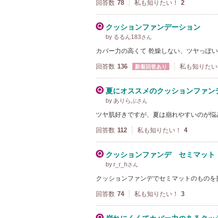
回答数
78
私も知りたい！
2
クッションファンデーション
by るるん183
さん
カバー力の高くて 乾燥しない、ツヤっぽ
回答数
136
私も知りたい
新着回答あり
夏にオススメのクッションファン
by ありらぶ
さん
ツヤ肌好きですが、夏は崩れやすいのが悩
回答数
112
私も知りたい！
4
クッションファンデ セミマット
by r_r_h
さん
クッションファンデでセミマットのものを
回答数
74
私も知りたい！
3