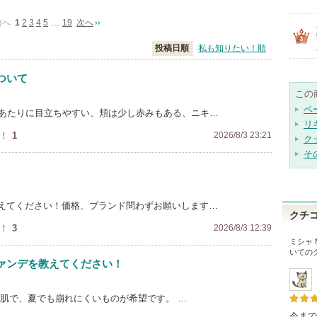
前へ
1
2
3
4
5
…
19
次へ
投稿日順
私も知りたい！順
ついて
この
ベ
のあたりに目立ちやすい、頬は少し赤みもある、ニキ…
リ
！
1
2026/8/3 23:21
ク
そ
えてください！価格、ブランド問わずお願いします…
クチ
！
3
2026/8/3 12:39
ミシャ 
いての
ァンデを教えてください！
性肌で、夏でも崩れにくいものが希望です。 …
今まで