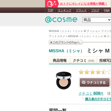
おトクにキレイになる情報が満載！
TOP
ランキング
ブランド
ブログ
Q&A
MISSHA（ミシャ） / ミシャ M クッション ファ
アットコスメ
>
MISSHA（ミシャ）
>
ミシャ M 
このブランドの情報を
ミシャ M
MISSHA（ミシャ）
見る
商品情報
クチコミ
投稿写
(608)
クチコミする
608
クチコミ
件
注
購入者のクチコミ
質問一覧