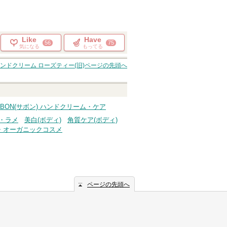
Like
Have
56
75
気になる
もってる
ンドクリーム ローズティー(旧)
ページの先頭へ
ABON(サボン) ハンドクリーム・ケア
・ラメ
美白(ボディ)
角質ケア(ボディ)
・オーガニックコスメ
ページの先頭へ