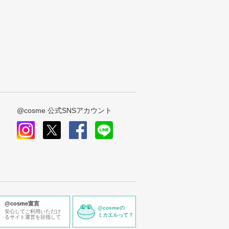
@cosme 公式SNSアカウント
instagram
x
facebook
line
@cosme宣言
@cosmeの
安心してご利用いただけ
ミカエルって？
るサイト運営を目指して