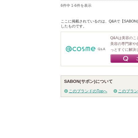
6件中 1-6件を表示
ここに掲載されているのは、Q&Aで【SABON(
したものです。
Q&Aは美容の
美容の専門家や
っとすぐに解決
SABON(サボン)について
このブランドのTopへ
このブラン