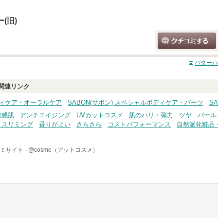
(旧)
クチコミする
バターハ
関連リンク
ボディケア・オーラルケア
SABON(サボン) スペシャルボディケア・パーツ
S
敏感肌
アンチエイジング
UVカットコスメ
肌のハリ・弾力
ツヤ
パール
・スリミング
香りがよい
さらさら
コストパフォーマンス
自然派化粧品
ミサイト -
@cosme（アットコスメ）