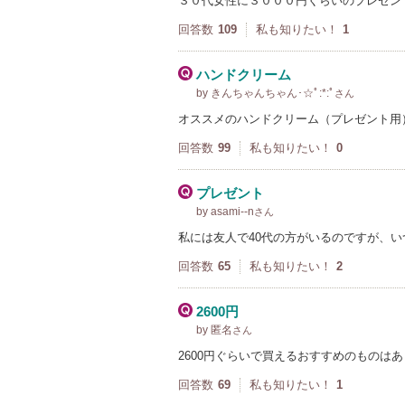
３０代女性に３０００円くらいのプレゼン
回答数
109
私も知りたい！
1
ハンドクリーム
by きんちゃんちゃん･☆ﾟ:*:ﾟ
さん
オススメのハンドクリーム（プレゼント用
回答数
99
私も知りたい！
0
プレゼント
by asami--n
さん
私には友人で40代の方がいるのですが、
回答数
65
私も知りたい！
2
2600円
by 匿名
さん
2600円ぐらいで買えるおすすめのものはあ
回答数
69
私も知りたい！
1