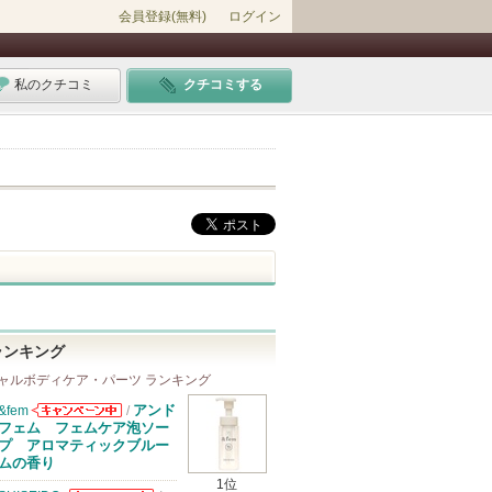
会員登録(無料)
ログイン
私のクチコミ
クチコミする
ランキング
ャルボディケア・パーツ ランキング
アンド
&fem
/
&femからのお
フェム フェムケア泡ソー
知らせがありま
プ アロマティックブルー
す
ムの香り
1位