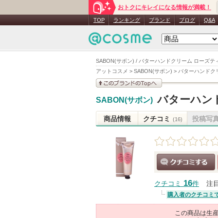
おトクにキレイになる情報が満載！
TOP
ランキング
ブランド
ブログ
Q&A
SABON(サボン) / バターハンドクリーム ローズティ
アットコスメ
>
SABON(サボン)
>
バターハンドクリ
このブランドの情報を
バターハンド
SABON(サボン)
見る
商品情報
クチコミ
投稿写
(16)
クチコミする
16
クチコミ
件
注
購入者のクチコミ
この商品は生