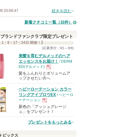
上
/8 20:09:47
続きを読む
の
メ
新着クチコミ一覧
（16件）
ン
バ
ブランドファンクラブ限定プレゼント
 1・9・17・24日 開催！】
ー
(応募受付：8/1～8/8)
に
美髪を育むデルメッドのヘア
お
エッセンスをお届け！
/ DERM
気
ED(デルメッド)
に
髪をふんわりとボリュームア
現
ップさせたい方へ
入
り
ヘビーローテーション カラー
品
リングアイブロウEX
/ ヘビーロ
登
ーテーション
録
新色の「アッシュグレージ
現
さ
ュ」をプレゼント！
れ
プレゼントをもっとみる
て
品
い
トピックス