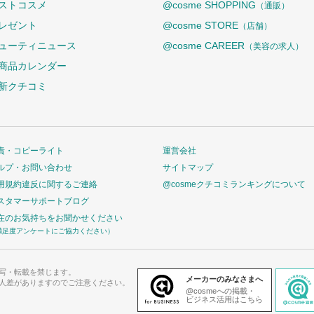
ストコスメ
@cosme SHOPPING
（通販）
レゼント
@cosme STORE
（店舗）
ューティニュース
@cosme CAREER
（美容の求人）
商品カレンダー
新クチコミ
責・コピーライト
運営会社
ルプ・お問い合わせ
サイトマップ
用規約違反に関するご連絡
@cosmeクチコミランキングについて
スタマーサポートブログ
在のお気持ちをお聞かせください
満足度アンケートにご協力ください）
写・転載を禁じます。
メーカーのみなさまへ
人差がありますのでご注意ください。
@cosmeへの掲載・
ビジネス活用はこちら