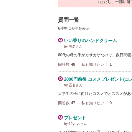
（ただし、一部店舗
質問一覧
6件中 1-6件を表示
いい香りのハンドクリーム
by 匿名
さん
80代の母の手がカサカサなので、数日間寝
回答数
48
私も知りたい！
1
2000円前後 コスメプレゼント(
by 匿名
さん
大学生の子に向けたコスメでオススメがあ
回答数
47
私も知りたい！
0
プレゼント
by 12yuyu
さん