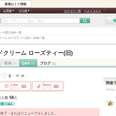
新着おトク情報
お買物
その他
カテゴリ一覧
ベストコスメ
ー(旧) Q&A一覧
ーム ローズティー(旧)
>
Q&A一覧
クリーム ローズティー(旧)
真・動画
Q&A
ブログ
(0)
(6)
(1)
0
-pt
関連
Like
Have
56
75
気になる
もってる
スペシ
56
目人数
人
で絞り込む
産終了・またはリニューアルしました。