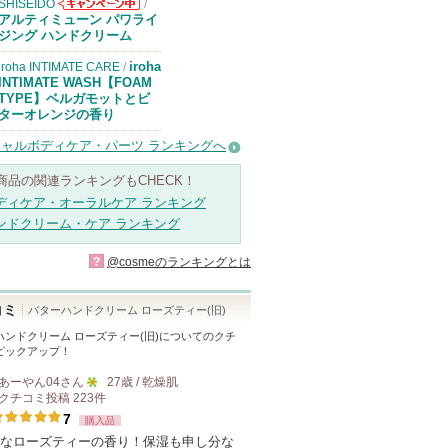
SHISEIDO
/
SHISEIDOから
アルティミューン パワライ
のお知らせがあ
ジング ハンドクリーム
ります
iroha
iroha INTIMATE CARE
/
INTIMATE WASH【FOAM
TYPE】ベルガモットとビ
ターオレンジの香り
ャルボディケア・パーツ ランキングへ
商品の関連ランキングもCHECK！
ディケア・オーラルケア ランキング
ンドクリーム・ケア ランキング
?
@cosmeのランキングとは
コミ
バターハンドクリーム ローズティー(旧)
ハンドクリーム ローズティー(旧)
についてのクチ
ピックアップ！
あーやん04
さん
27歳 / 乾燥肌
クチコミ投稿
223
件
5
7
購入品
人
なローズティーの香り！保湿も申し分な
以