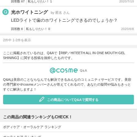
回答数 67
私もしりたい！ 1
2020/7/10
光ホワイトニング
by 匿名 さん
LEDライトで歯のホワイトニングできるのでしょうか？
回答数 6
私もしりたい！ 0
2020/6/8
2件中 1-2件を表示
ここに掲載されているのは、Q&Aで【RBP／HITEETH ALL IN ONE MOUTH GEL
SHINING】に関する投稿を抜粋したものです。
Q&Aは美容のことならなんでも解決できるみんなのコミュニティサービスです。美容
の専門家や＠cosmeメンバーさんが答えてくれるので、あなたの疑問や悩みもきっと
すぐに解決しますよ！
この商品についてQ&Aで質問する
この商品の関連ランキングもCHECK！
ボディケア・オーラルケア ランキング
オーラルケア ランキング