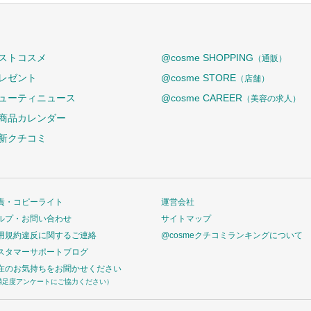
ストコスメ
@cosme SHOPPING
（通販）
レゼント
@cosme STORE
（店舗）
ューティニュース
@cosme CAREER
（美容の求人）
商品カレンダー
新クチコミ
責・コピーライト
運営会社
ルプ・お問い合わせ
サイトマップ
用規約違反に関するご連絡
@cosmeクチコミランキングについて
スタマーサポートブログ
在のお気持ちをお聞かせください
満足度アンケートにご協力ください）