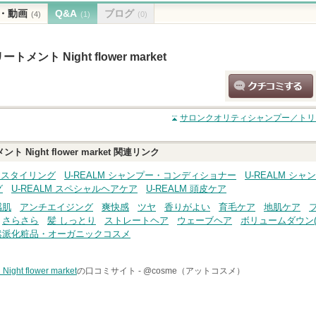
・動画
Q&A
ブログ
(4)
(1)
(0)
 Night flower market
クチコミする
サロンクオリティシャンプー／トリートメント
ght flower market
関連リンク
ア・スタイリング
U-REALM シャンプー・コンディショナー
U-REALM シ
グ
U-REALM スペシャルヘアケア
U-REALM 頭皮ケア
感肌
アンチエイジング
爽快感
ツヤ
香りがよい
育毛ケア
地肌ケア
さらさら
髪 しっとり
ストレートヘア
ウェーブヘア
ボリュームダウン(
然派化粧品・オーガニックコスメ
flower market
の口コミサイト -
@cosme（アットコスメ）