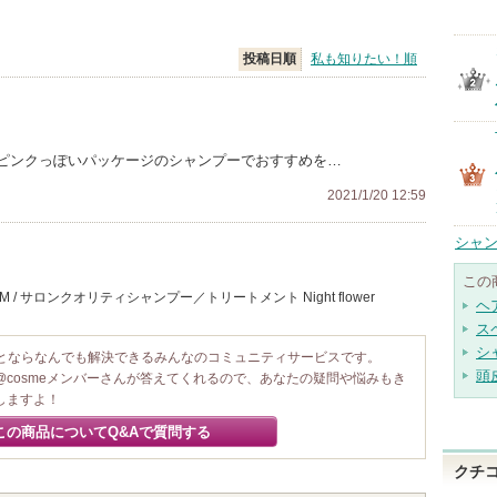
投稿日順
私も知りたい！順
ピンクっぽいパッケージのシャンプーでおすすめを…
2021/1/20 12:59
シャン
この
/ サロンクオリティシャンプー／トリートメント Night flower
ヘ
ス
シ
ことならなんでも解決できるみんなのコミュニティサービスです。
頭
@cosmeメンバーさんが答えてくれるので、あなたの疑問や悩みもき
しますよ！
この商品についてQ&Aで質問する
クチ