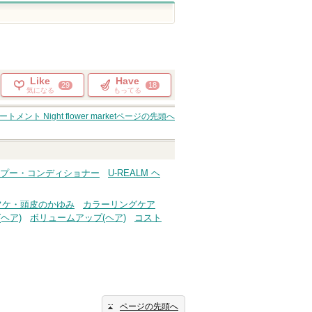
Like
Have
29
18
気になる
もってる
 Night flower market
ページの先頭へ
ャンプー・コンディショナー
U-REALM ヘ
フケ・頭皮のかゆみ
カラーリングケア
ヘア)
ボリュームアップ(ヘア)
コスト
ページの先頭へ