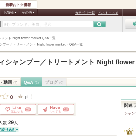
新着おトク情報
お買物
その他
カテゴリ一覧
ベストコスメ
Night flower market Q&A一覧
トリートメント Night flower market
>
Q&A一覧
ャンプー／トリートメント Night flower
・動画
Q&A
ブログ
(4)
(1)
(0)
0
-pt
関連
Like
Have
29
18
気になる
もってる
シャン
29
人数
人
で絞り込む