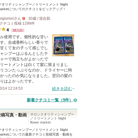
オリティシャンプー／トリートメント Night
market
についてのクチコミをピックアップ！
kigioriori
さん
30歳 / 混合肌
クチコミ投稿
1299
件
50
4
購入品
人
ル使用です。個性的な甘い
以
す。合成香料らしい香りで
上
甘くて女の子って感じでし
の
ャンプーはぷるんとしたテ
ャーで泡立ちがよかったで
メ
リートメントは白くて髪に留まりまし
ン
リコンたっぷりなのか、ドライヤーに時
バ
かったのか気になりました。翌日の髪の
りはよかったです。
ー
0/14 12:24:53
続きを読む
に
お
新着クチコミ一覧
（9件）
気
に
サロンクオリティシャンプー
投稿写真・動画
／トリートメント Night
入
flower market
り
オリティシャンプー／トリートメント Night
登
market
についての最新クチコミ投稿写真・動画を