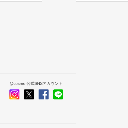
@cosme 公式SNSアカウント
instagram
x
facebook
line