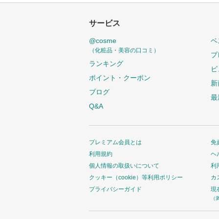
サービス
@cosme
ベ
（化粧品・美容の口コミ）
プ
ランキング
ビ
ポイント・クーポン
新
ブログ
最
Q&A
プレミアム会員とは
免
利用規約
ヘ
個人情報の取扱いについて
利
クッキー（cookie）等利用ポリシー
カ
プライバシーガイド
現
（