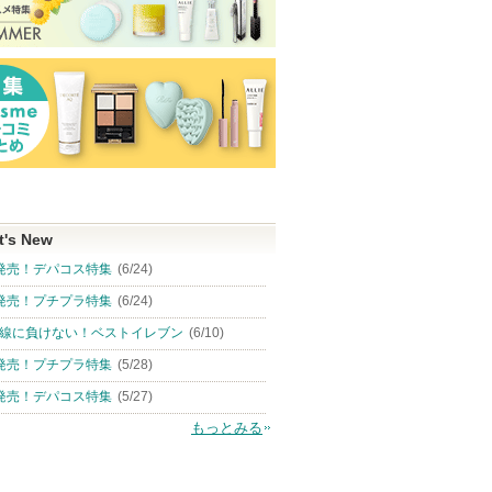
t's New
発売！デパコス特集
(6/24)
発売！プチプラ特集
(6/24)
線に負けない！ベストイレブン
(6/10)
発売！プチプラ特集
(5/28)
発売！デパコス特集
(5/27)
もっとみる