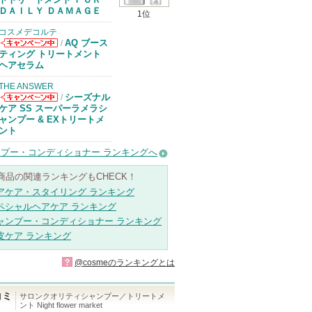
があります
ＤＡＩＬＹ ＤＡＭＡＧＥ
1位
コスメデコルテ
AQ ブース
/
コスメデコルテ
ティング トリートメント
からのお知らせ
ヘアセラム
があります
THE ANSWER
シーズナル
/
THE ANSWER
ケア SS スーパーラメラシ
からのお知らせ
ャンプー & EXトリートメ
があります
ント
プー・コンディショナー ランキングへ
商品の関連ランキングもCHECK！
アケア・スタイリング ランキング
ペシャルヘアケア ランキング
ャンプー・コンディショナー ランキング
皮ケア ランキング
?
@cosmeのランキングとは
コミ
サロンクオリティシャンプー／トリートメ
ント Night flower market