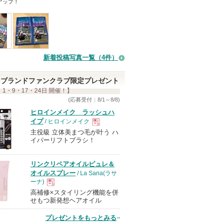
アップ！
録
さ
れ
て
い
新着投稿写真一覧（4件）
ま
す
ブランドファンクラブ限定プレゼント
 1・9・17・24日 開催！】
(応募受付：8/1～8/8)
ヒロインメイク ラッシュハ
イプ
/ ヒロインメイク
主役級 立体美まつ毛が叶う ハ
現
イパーリフトブラシ！
品
リンクリペアオイルピュレ＆
オイルスプレー
/ La Sana(ラサ
ーナ)
高補修×スタイリング機能を併
現
せもつ新発想ヘアオイル
プレゼントをもっとみる