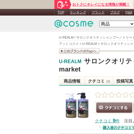
おトクにキレイになる情報が満載！
TOP
ランキング
ブランド
ブログ
Q&A
U-REALM / サロンクオリティシャンプー／トリートメント 
アットコスメ
>
U-REALM
>
サロンクオリティシャンプー／
このブランドの情報を
サロンクオリティシ
U-REALM
見る
market
商品情報
クチコミ
投稿写真
(9)
クチコミする
9
クチコミ
件
注目
購入者のクチコミ