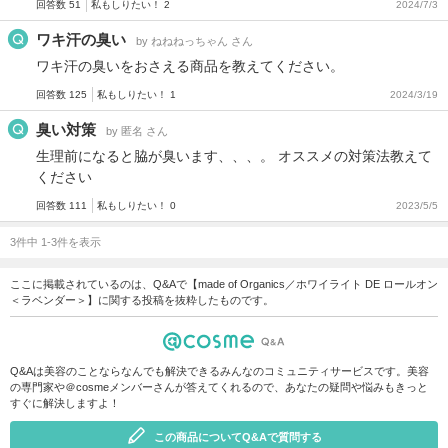
回答数 51
私もしりたい！ 2
2024/7/3
ワキ汗の臭い
by ねねねっちゃん さん
ワキ汗の臭いをおさえる商品を教えてください。
回答数 125
私もしりたい！ 1
2024/3/19
臭い対策
by 匿名 さん
生理前になると脇が臭います、、、。 オススメの対策法教えて
ください
回答数 111
私もしりたい！ 0
2023/5/5
3件中 1-3件を表示
ここに掲載されているのは、Q&Aで【made of Organics／ホワイライト DE ロールオン
＜ラベンダー＞】に関する投稿を抜粋したものです。
Q&Aは美容のことならなんでも解決できるみんなのコミュニティサービスです。美容
の専門家や＠cosmeメンバーさんが答えてくれるので、あなたの疑問や悩みもきっと
すぐに解決しますよ！
この商品についてQ&Aで質問する