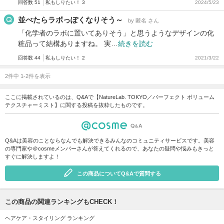
回答数 51
私もしりたい！ 3
2024/5/23
並べたらラボっぽくなりそう～
by 匿名 さん
「化学者のラボに置いてありそう」と思うようなデザインの化
粧品って結構ありますね。 実…
続きを読む
回答数 44
私もしりたい！ 2
2021/3/22
2件中 1-2件を表示
ここに掲載されているのは、Q&Aで【NatureLab. TOKYO／パーフェクト ボリューム
テクスチャーミスト】に関する投稿を抜粋したものです。
Q&Aは美容のことならなんでも解決できるみんなのコミュニティサービスです。美容
の専門家や＠cosmeメンバーさんが答えてくれるので、あなたの疑問や悩みもきっと
すぐに解決しますよ！
この商品についてQ&Aで質問する
この商品の関連ランキングもCHECK！
ヘアケア・スタイリング ランキング