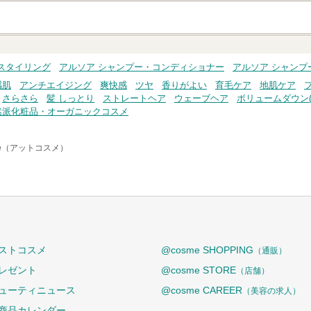
スタイリング
アルソア シャンプー・コンディショナー
アルソア シャンプ
感肌
アンチエイジング
爽快感
ツヤ
香りがよい
育毛ケア
地肌ケア
さらさら
髪 しっとり
ストレートヘア
ウェーブヘア
ボリュームダウン(
然派化粧品・オーガニックコスメ
me（アットコスメ）
ストコスメ
@cosme SHOPPING
（通販）
レゼント
@cosme STORE
（店舗）
ューティニュース
@cosme CAREER
（美容の求人）
商品カレンダー