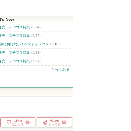
t's New
発売！デパコス特集
(6/24)
発売！プチプラ特集
(6/24)
線に負けない！ベストイレブン
(6/10)
発売！プチプラ特集
(5/28)
発売！デパコス特集
(5/27)
もっとみる
Like
Have
1
2
気になる
もってる