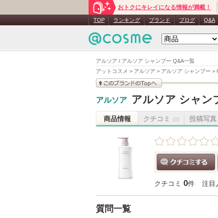
おトクにキレイになる情報が満載！
TOP
ランキング
ブランド
ブログ
Q&A
アルソア / アルソア シャンプー Q&A一覧
アットコスメ
>
アルソア
>
アルソア シャンプー
>
このブランドの情報を
アルソア シャン
アルソア
見る
商品情報
クチコミ
投稿写真
(0)
クチコミする
0
クチコミ
件
注目
質問一覧