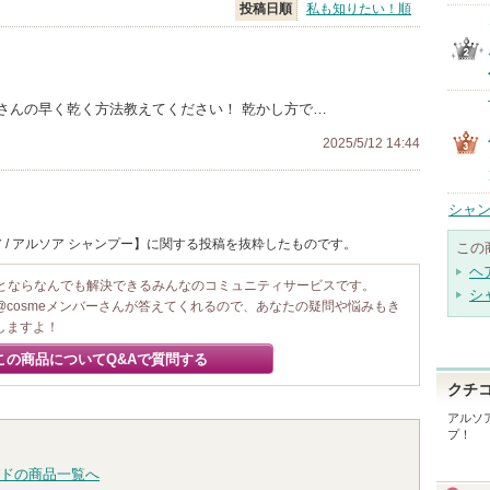
投稿日順
私も知りたい！順
さんの早く乾く方法教えてください！ 乾かし方で…
2025/5/12 14:44
シャン
 / アルソア シャンプー】に関する投稿を抜粋したものです。
この
ヘ
ことならなんでも解決できるみんなのコミュニティサービスです。
シ
@cosmeメンバーさんが答えてくれるので、あなたの疑問や悩みもき
しますよ！
この商品についてQ&Aで質問する
クチ
アルソ
プ！
ドの商品一覧へ