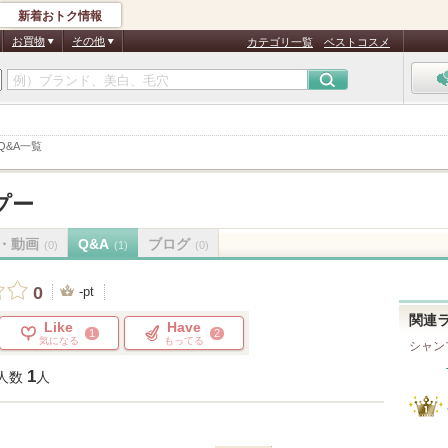
新着おトク情報
お買物
その他
カテゴリ一覧
ベストコスメ
Q&A一覧
プー
・動画
Q&A
ブログ
(0)
(1)
(0)
0
-pt
関連
Like
Have
1
2
気になる
もってる
シャン
1
人数
人