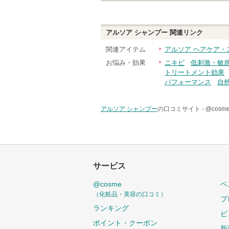
アルソア シャンプー
関連リンク
関連アイテム
アルソア ヘアケア・
お悩み・効果
ニキビ
低刺激・敏
トリートメント効果
パフォーマンス
自
アルソア シャンプー
の口コミサイト -
@cos
サービス
@cosme
ベ
（化粧品・美容の口コミ）
プ
ランキング
ビ
ポイント・クーポン
新