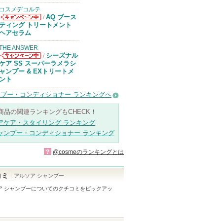
コスメデコルテ
AQ ブース
/
コスメデコルテ
ティング トリートメント
からのお知らせ
ヘアセラム
があります
THE ANSWER
シーズナル
/
THE ANSWER
ケア SS スーパーラメラシ
からのお知らせ
ャンプー & EXトリートメ
があります
ント
プー・コンディショナー ランキングへ
商品の関連ランキングもCHECK！
アケア・スタイリング ランキング
ャンプー・コンディショナー ランキング
?
@cosmeのランキングとは
コミ
アルソア シャンプー
ア シャンプー
についてのクチコミをピックアッ