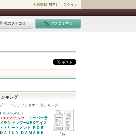
会員登録(無料)
ログイン
私のクチコミ
クチコミする
ランキング
プー・コンディショナー ランキング
THE ANSWER
スーパーラ
/
THE ANSWER
メラシャンプー&EXモイス
からのお知らせ
トトリートメント ＦＯＲ
があります
ＤＡＩＬＹ ＤＡＭＡＧＥ
1位