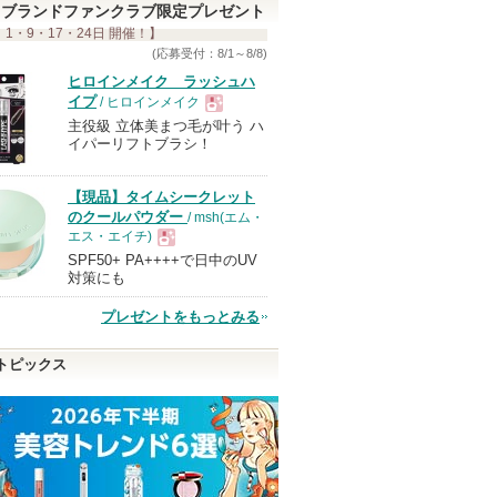
ブランドファンクラブ限定プレゼント
 1・9・17・24日 開催！】
(応募受付：8/1～8/8)
ヒロインメイク ラッシュハ
イプ
/ ヒロインメイク
主役級 立体美まつ毛が叶う ハ
現
イパーリフトブラシ！
品
【現品】タイムシークレット
のクールパウダー
/ msh(エム・
エス・エイチ)
SPF50+ PA++++で日中のUV
現
対策にも
プレゼントをもっとみる
品
トピックス