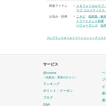
関連アイテム
メタフォリカルラブ 
ラブ コスメティクス
お悩み・効果
ニキビ
低刺激・敏
トリートメント効果
パフォーマンス
自
フレグランスオイルトリートメントヘアミスト 
サービス
@cosme
ベ
（化粧品・美容の口コミ）
プ
ランキング
ビ
ポイント・クーポン
新
ブログ
最
Q&A