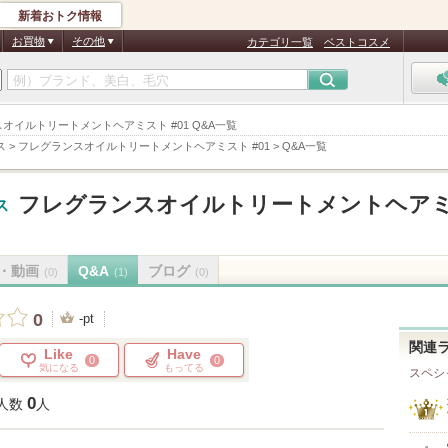
新着おトク情報
お買物
その他
カテゴリ一覧
ベストコスメ
オイルトリートメントヘアミスト #01 Q&A一覧
ス
>
フレグランスオイルトリートメントヘアミスト #01
>
Q&A一覧
フレグランスオイルトリートメントヘア
ス
・動画
Q&A
ブログ
(0)
(1)
(0)
0
-pt
関連
Like
Have
0
0
気になる
もってる
スペシ
0
人数
人