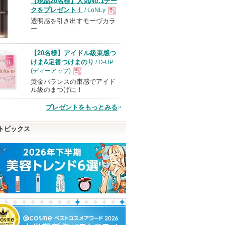
【現品20名様】人気No.1チー
クをプレゼント！
/ LoNLy
透明感を引き出すモーヴカラ
現
ー
品
【20名様】アイドル級束感つ
けま&定番つけまのり
/ D-UP
(ディーアップ)
黄金バランスの束感でアイド
現
ル級のまつげに！
プレゼントをもっとみる
品
トピックス