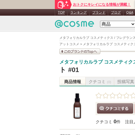
おトクにキレイになる情報が満載！
TOP
ランキング
ブランド
ブログ
Q&A
メタフォリカルラブ コスメティクス / フレグランス
アットコスメ
>
メタフォリカルラブ コスメティク
このブランドの情報を
メタフォリカルラブ コスメティク
見る
ト #01
商品情報
クチコミ
投稿写真
(0)
クチコミする
0
クチコミ
件
注目