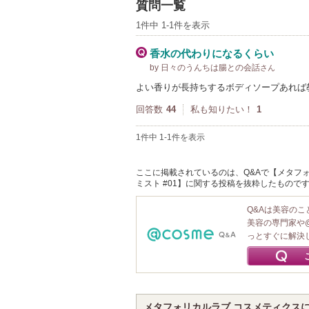
質問一覧
1件中 1-1件を表示
香水の代わりになるくらい
by 日々のうんちは腸との会話
さん
よい香りが長持ちするボディソープあれば
回答数
44
私も知りたい！
1
1件中 1-1件を表示
ここに掲載されているのは、Q&Aで【メタフォ
ミスト #01】に関する投稿を抜粋したもので
Q&Aは美容の
美容の専門家や
っとすぐに解決
メタフォリカルラブ コスメティクス