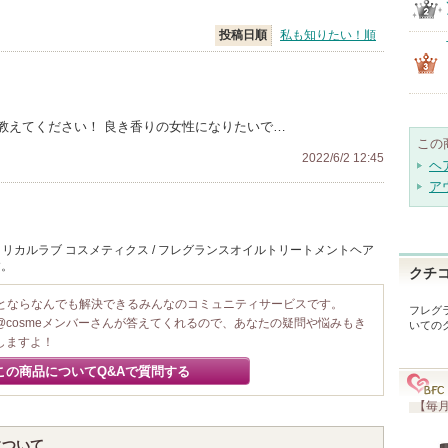
投稿日順
私も知りたい！順
教えてください！ 良き香りの女性になりたいで…
この
2022/6/2 12:45
ヘ
ア
リカルラブ コスメティクス / フレグランスオイルトリートメントヘア
す。
クチ
ことならなんでも解決できるみんなのコミュニティサービスです。
フレグ
@cosmeメンバーさんが答えてくれるので、あなたの疑問や悩みもき
いての
しますよ！
この商品についてQ&Aで質問する
【毎月
について