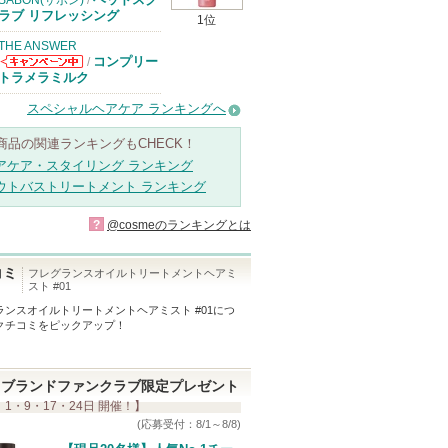
SABON(サボン)
/
ラブ リフレッシング
1位
THE ANSWER
コンプリー
/
THE ANSWER
トラメラミルク
からのお知らせ
があります
スペシャルヘアケア ランキングへ
商品の関連ランキングもCHECK！
アケア・スタイリング ランキング
ウトバストリートメント ランキング
?
@cosmeのランキングとは
コミ
フレグランスオイルトリートメントヘアミ
スト #01
ランスオイルトリートメントヘアミスト #01
につ
クチコミをピックアップ！
ブランドファンクラブ限定プレゼント
 1・9・17・24日 開催！】
(応募受付：8/1～8/8)