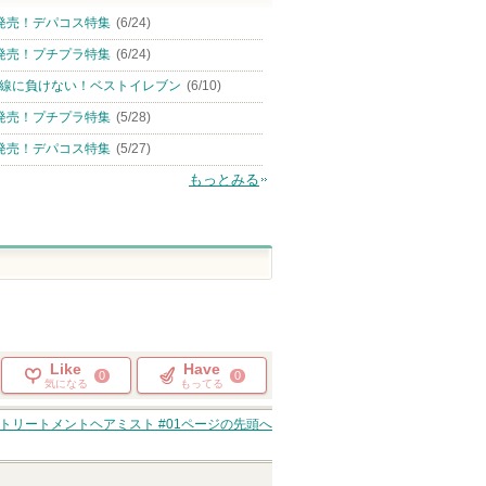
発売！デパコス特集
(6/24)
発売！プチプラ特集
(6/24)
線に負けない！ベストイレブン
(6/10)
発売！プチプラ特集
(5/28)
発売！デパコス特集
(5/27)
もっとみる
Like
Have
0
0
気になる
もってる
トリートメントヘアミスト #01
ページの先頭へ