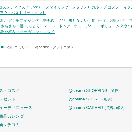
コスメティクス ヘアケア・スタイリング
メタフォリカルラブ コスメティク
 アウトバストリートメント
感肌
アンチエイジング
爽快感
ツヤ
香りがよい
育毛ケア
地肌ケア
さらさら
髪 しっとり
ストレートヘア
ウェーブヘア
ボリュームダウン(
然派化粧品・オーガニックコスメ
#01
の口コミサイト -
@cosme（アットコスメ）
ストコスメ
@cosme SHOPPING
（通販）
レゼント
@cosme STORE
（店舗）
ューティニュース
@cosme CAREER
（美容の求人）
商品カレンダー
新クチコミ