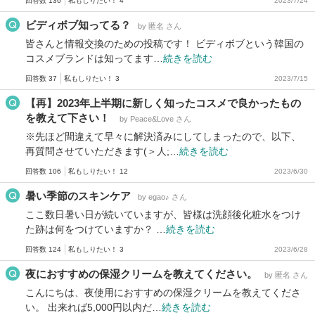
回答数 136
私もしりたい！ 4
2023/7/24
ビディボブ知ってる？
by 匿名 さん
皆さんと情報交換のための投稿です！ ビディボブという韓国の
コスメブランドは知ってます…
続きを読む
回答数 37
私もしりたい！ 3
2023/7/15
【再】2023年上半期に新しく知ったコスメで良かったもの
を教えて下さい！
by Peace&Love さん
※先ほど間違えて早々に解決済みにしてしまったので、以下、
再質問させていただきます(＞人;…
続きを読む
回答数 106
私もしりたい！ 12
2023/6/30
暑い季節のスキンケア
by egao♪ さん
ここ数日暑い日が続いていますが、皆様は洗顔後化粧水をつけ
た跡は何をつけていますか？ …
続きを読む
回答数 124
私もしりたい！ 3
2023/6/28
夜におすすめの保湿クリームを教えてください。
by 匿名 さん
こんにちは、夜使用におすすめの保湿クリームを教えてくださ
い。 出来れば5,000円以内だ…
続きを読む