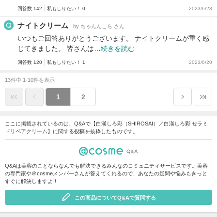
回答数 142
私もしりたい！ 0
2023/6/28
ナイトクリーム
by ちゃんんこら さん
いつもご回答ありがとうございます。 ナイトクリームが重く感
じてきました。 皆さんは…
続きを読む
回答数 120
私もしりたい！ 1
2023/6/20
13件中 1-10件を表示
1
2
ここに掲載されているのは、Q&Aで【白漢しろ彩（SHIROSAI）／白漢しろ彩 セラミ
ドリペアクリーム】に関する投稿を抜粋したものです。
Q&Aは美容のことならなんでも解決できるみんなのコミュニティサービスです。美容
の専門家や＠cosmeメンバーさんが答えてくれるので、あなたの疑問や悩みもきっと
すぐに解決しますよ！
この商品についてQ&Aで質問する