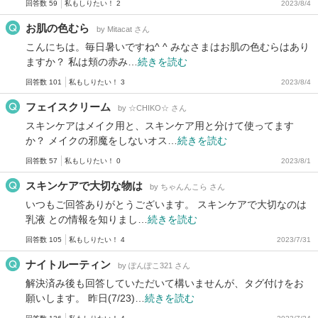
回答数 59
私もしりたい！ 2
2023/8/4
お肌の色むら
by Mitacat さん
こんにちは。毎日暑いですね^ ^ みなさまはお肌の色むらはあり
ますか？ 私は頬の赤み…
続きを読む
回答数 101
私もしりたい！ 3
2023/8/4
フェイスクリーム
by ☆CHIKO☆ さん
スキンケアはメイク用と、スキンケア用と分けて使ってます
か？ メイクの邪魔をしないオス…
続きを読む
回答数 57
私もしりたい！ 0
2023/8/1
スキンケアで大切な物は
by ちゃんんこら さん
いつもご回答ありがとうございます。 スキンケアで大切なのは
乳液 との情報を知りまし…
続きを読む
回答数 105
私もしりたい！ 4
2023/7/31
ナイトルーティン
by ぽんぽこ321 さん
解決済み後も回答していただいて構いませんが、タグ付けをお
願いします。 昨日(7/23)…
続きを読む