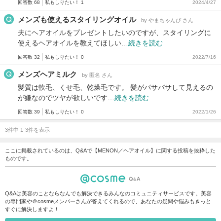
回答数 68
私もしりたい！ 1
2024/4/27
メンズも使えるスタイリングオイル
by やまちゃんぴ さん
夫にヘアオイルをプレゼントしたいのですが、スタイリングに
使えるヘアオイルを教えてほしい…
続きを読む
回答数 32
私もしりたい！ 0
2022/7/16
メンズヘアミルク
by 匿名 さん
髪質は軟毛、くせ毛、乾燥毛です。 髪がパサパサして見えるの
が嫌なのでツヤが欲しいです…
続きを読む
回答数 39
私もしりたい！ 0
2022/1/26
3件中 1-3件を表示
ここに掲載されているのは、Q&Aで【MENON／ヘアオイル】に関する投稿を抜粋した
ものです。
Q&Aは美容のことならなんでも解決できるみんなのコミュニティサービスです。美容
の専門家や＠cosmeメンバーさんが答えてくれるので、あなたの疑問や悩みもきっと
すぐに解決しますよ！