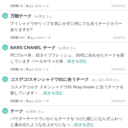
回答数 12
私もしりたい！ 2
2026/7/14
万能チーク
by 匿名 さん
アイシャドウやリップを気にせずに何にでも合うチークカラー
ありますか?
回答数 107
私もしりたい！ 3
2026/7/2
NARS CHANEL チーク
by 匿名 さん
PCブルベ冬、顔タイプフレッシュ、50代に合わせたチークを探
しています パールやラメが多…
続きを読む
回答数 34
私もしりたい！ 1
2026/4/13
コスデコ/スキンシャドウ01に合うチーク
by こあら3019 さん
コスメデコルテ スキンシャドウ01 Rosy brown に合うチークを
探しています！ …
続きを読む
回答数 31
私もしりたい！ 0
2026/4/10
チーク
by 匿名 さん
パウダーチークでいかにもチークをつけた感じにならずふわっ
と滲み出たような仕上がりになっ…
続きを読む