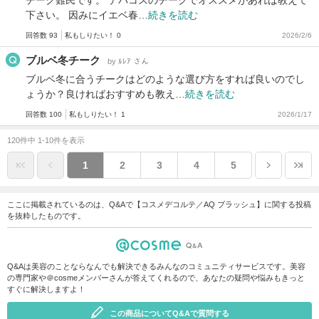
下さい。 因みにイエベ春…
続きを読む
回答数 93
私もしりたい！ 0
2026/2/6
ブルベ冬チーク
by ﾙﾚｱ さん
ブルベ冬に合うチークはどのような選び方をすれば良いのでし
ょうか？良ければおすすめも教え…
続きを読む
回答数 100
私もしりたい！ 1
2026/1/17
120件中 1-10件を表示
1
2
3
4
5
ここに掲載されているのは、Q&Aで【コスメデコルテ／AQ ブラッシュ】に関する投稿
を抜粋したものです。
Q&Aは美容のことならなんでも解決できるみんなのコミュニティサービスです。美容
の専門家や＠cosmeメンバーさんが答えてくれるので、あなたの疑問や悩みもきっと
すぐに解決しますよ！
この商品についてQ&Aで質問する