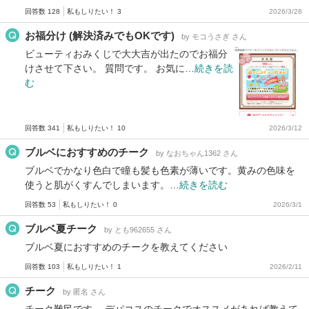
回答数 128
私もしりたい！ 3
2026/3/28
お福分け (解決済みでもOKです)
by モコうさぎ さん
ビューティおみくじで大大吉が出たのでお福分
けさせて下さい。 質問です。 お気に…
続きを読
む
回答数 341
私もしりたい！ 10
2026/3/12
ブルベにおすすめのチーク
by なおちゃん1362 さん
ブルベでかなり色白で瞳も髪も色素が薄いです。黄みの色味を
使うと肌がくすんでしまいます。…
続きを読む
回答数 53
私もしりたい！ 0
2026/3/1
ブルベ夏チーク
by とも962655 さん
ブルベ夏におすすめのチークを教えてください
回答数 103
私もしりたい！ 1
2026/2/11
チーク
by 匿名 さん
チーク難民です。 デパコスのチークでオススメがあれば教えて