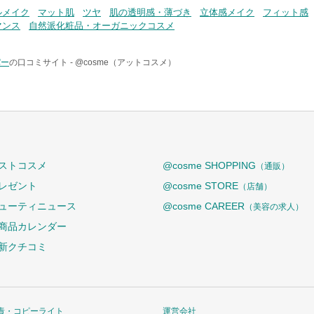
ルメイク
マット肌
ツヤ
肌の透明感・薄づき
立体感メイク
フィット感
マンス
自然派化粧品・オーガニックコスメ
パー
の口コミサイト -
@cosme（アットコスメ）
ストコスメ
@cosme SHOPPING
（通販）
レゼント
@cosme STORE
（店舗）
ューティニュース
@cosme CAREER
（美容の求人）
商品カレンダー
新クチコミ
責・コピーライト
運営会社