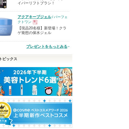
イパーリフトブラシ！
品
アクアキープジェル
/ パーフェ
クトワン
【現品20名様】新登場！クラ
現
ゲ発想の保水ジェル
品
プレゼントをもっとみる
トピックス