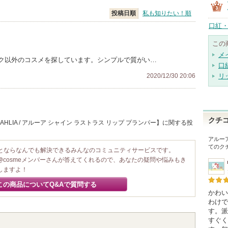
投稿日順
私も知りたい！順
口紅・
この
メ
ク以外のコスメを探しています。シンプルで質がい…
口
2020/12/30 20:06
リ
クチ
HLIA / アルーア シャイン ラストラス リップ プランパー】に関する投
アルーア
てのク
ことならなんでも解決できるみんなのコミュニティサービスです。
@cosmeメンバーさんが答えてくれるので、あなたの疑問や悩みもき
しますよ！
この商品についてQ&Aで質問する
かわい
わけで
す。派
すぐく