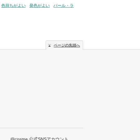
色持ちがよい
発色がよい
パール・ラ
ページの先頭へ
@cosme 公式SNSアカウント