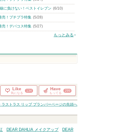
線に負けない！ベストイレブン
(6/10)
発売！プチプラ特集
(5/28)
発売！デパコス特集
(5/27)
もっとみる
Like
Have
134
299
気になる
もってる
 ラストラス リップ プランパー
ページの先頭へ
口紅
DEAR DAHLIA メイクアップ
DEAR