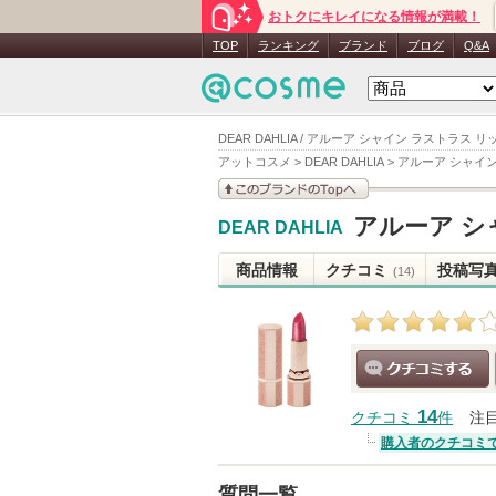
おトクにキレイになる情報が満載！
TOP
ランキング
ブランド
ブログ
Q&A
DEAR DAHLIA / アルーア シャイン ラストラス 
アットコスメ
>
DEAR DAHLIA
>
アルーア シャイン
このブランドの情報を
アルーア シ
DEAR DAHLIA
見る
商品情報
クチコミ
投稿写
(14)
クチコミする
14
クチコミ
件
注
購入者のクチコミ
質問一覧