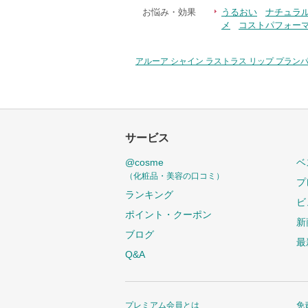
お悩み・効果
うるおい
ナチュラ
メ
コストパフォー
アルーア シャイン ラストラス リップ プラン
サービス
@cosme
ベ
（化粧品・美容の口コミ）
プ
ランキング
ビ
ポイント・クーポン
新
ブログ
最
Q&A
プレミアム会員とは
免