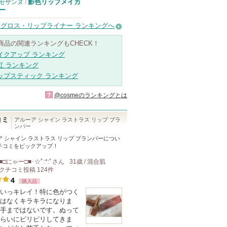
影色リップメイカ
セザンヌ
/
ー
グロス・リップライナー ランキングへ
商品の関連ランキングもCHECK！
イクアップ ランキング
紅 ランキング
ップスティック ランキング
?
@cosmeのランキングとは
コミ
アルーア シャイン ラストラス リップ プラ
ンパー
 シャイン ラストラス リップ プランパー
につい
チコミをピックアップ！
■□にゃー□■･☆ﾟ:*:ﾟ
さん
31歳 / 混合肌
クチコミ投稿
124
件
4
購入品
いっキレイ！特に色がつく
はなくキラキラになりま
手まではないです。ぬって
らいにピリピリしてきま