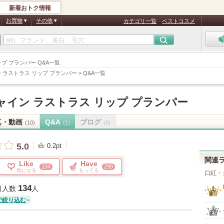
新着おトク情報
お買物
その他
カテゴリ一覧
ベストコスメ
リップ プランパー Q&A一覧
 ラストラス リップ プランパー
>
Q&A一覧
ャイン ラストラス リップ プランパー
真・動画
Q&A
ブログ
(10)
(1)
(0)
5.0
0.2pt
関連
Like
Have
134
299
気になる
もってる
口紅・
134
目人数
人
で絞り込む