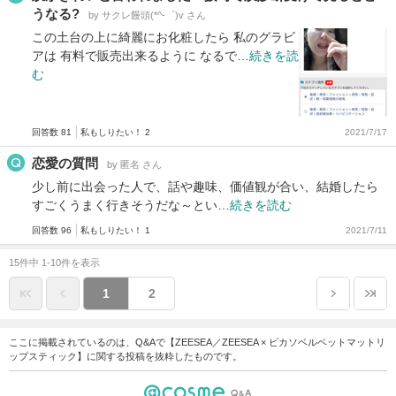
うなる?
by サクレ饅頭(*^-゜)v さん
この土台の上に綺麗にお化粧したら 私のグラビ
アは 有料で販売出来るように なるで…
続きを読
む
回答数 81
私もしりたい！ 2
2021/7/17
恋愛の質問
by 匿名 さん
少し前に出会った人で、話や趣味、価値観が合い、結婚したら
すごくうまく行きそうだな～とい…
続きを読む
回答数 96
私もしりたい！ 1
2021/7/11
15件中 1-10件を表示
1
2
ここに掲載されているのは、Q&Aで【ZEESEA／ZEESEA × ピカソベルベットマットリ
ップスティック】に関する投稿を抜粋したものです。