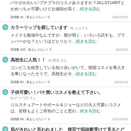
パケがかわいいプチプラのコスメありますか？JILLSTUARTと
かめっちゃ可愛いけどお値段が高く…
続きを読む
回答数 41
私もしりたい！ 0
2022/12/25
カラーリップを探しています
by .u_u さん
メイクも勉強中なんですが、唇が弱く、いろいろ試すも、プラ
ンパーかな？というほどヒリヒリ…
続きを読む
回答数 105
私もしりたい！ 3
2022/4/2
高校生に人気！！
by 匿名 さん
コンビニを経営している知り合いがいて、韓国コスメを導入す
る事になったそうで、高校生がタ…
続きを読む
回答数 93
私もしりたい！ 0
2022/1/14
子供可愛い！パケ買いコスメを教えて下さい。
by (^･ｪ･^)旦 さん
ジルスチュアートやポール＆ジョーなどの大人可愛いコスメ
は、皆様もよくご存知のことと思わ…
続きを読む
回答数 66
私もしりたい！ 3
2021/10/16
肌がきれいと言われました 接写で肌診断受けて見るとど