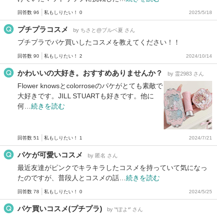
回答数 96
私もしりたい！ 0
2025/5/18
プチプラコスメ
by ちさと@ブルベ夏 さん
プチプラでパケ買いしたコスメを教えてください！！
回答数 90
私もしりたい！ 2
2024/10/14
かわいいの大好き。おすすめありませんか？
by 霊2983 さん
Flower knowsとcolorroseのパケがとても素敵で
大好きです。JILL STUARTも好きです。他に
何…
続きを読む
回答数 51
私もしりたい！ 1
2024/7/21
パケが可愛いコスメ
by 匿名 さん
最近友達がピンクでキラキラしたコスメを持っていて気になっ
たのですが、普段人とコスメの話…
続きを読む
回答数 78
私もしりたい！ 0
2024/5/25
パケ買いコスメ(プチプラ)
by '*ぽよ*' さん