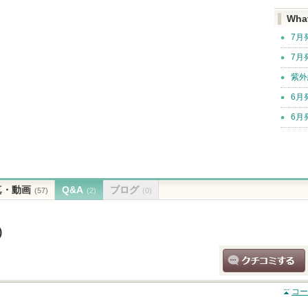
Wha
7月
7月
紫外
6月
6月
真・動画
Q&A
ブログ
(57)
(2)
(0)
)
クチコミする
コー