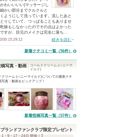
の
かわいいいい)マッサージし
細かい部分までクルクルと
メ
くようにして洗っています。流したあと
ン
とりしていて、つっぱることもありませ
バ
乾燥もしなかったのでその点はよかった
ですが、目元のメイクは完全に落ち…
ー
0/30 15:29:12
続きを読む
に
お
新着クチコミ一覧
（56件）
気
に
コールドクリーム (ハニーマ
投稿写真・動画
イルド)
入
ドクリーム (ハニーマイルド)
についての最新クチ
り
稿写真・動画をピックアップ！
登
録
さ
れ
て
新着投稿写真一覧（57件）
い
ま
ブランドファンクラブ限定プレゼント
 1・9・17・24日 開催！】
す