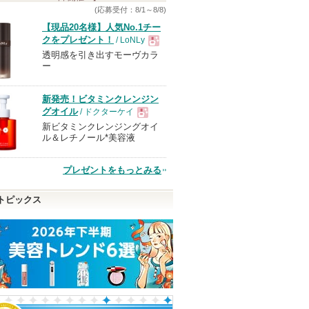
(応募受付：8/1～8/8)
【現品20名様】人気No.1チー
クをプレゼント！
/ LoNLy
透明感を引き出すモーヴカラ
現
ー
品
新発売！ビタミンクレンジン
グオイル
/ ドクターケイ
新ビタミンクレンジングオイ
現
ル＆レチノール*美容液
品
プレゼントをもっとみる
トピックス