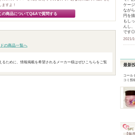
ケージ
しますよ！
ながら
この商品についてQ&Aで質問する
円を描
もしっ
んし、
です◎
2021/1
ドの商品一覧へ
えるために、情報掲載を希望されるメーカー様はぜひこちらをご覧
最新
コール
コミ投
【毎月