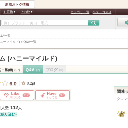
新着おトク情報
お買物
その他
カテゴリ一覧
ベストコスメ
Q&A一覧
ハニーマイルド)
>
Q&A一覧
 (ハニーマイルド)
真・動画
Q&A
ブログ
(57)
(2)
(0)
6.0
0.2pt
関連
Like
Have
112
97
気になる
もってる
クレン
112
目人数
人
で絞り込む