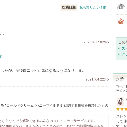
投稿日順
私も知りたい！順
い。
この
2023/7/17 02:45
ス
ク
？
ましたが、産後白ニキビが気になるようになり、ま…
クチ
2021/7/4 22:45
コール
をピッ
モ / コールドクリーム (ハニーマイルド)】に関する投稿を抜粋したもの
クレン
ことならなんでも解決できるみんなのコミュニティサービスです。
して使
@cosmeメンバーさんが答えてくれるので、あなたの疑問や悩みもき
で、お