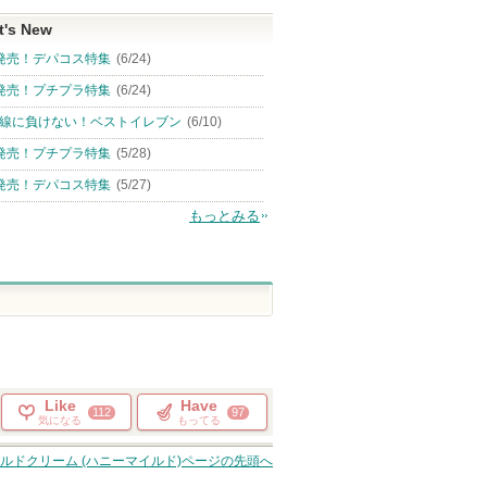
t's New
発売！デパコス特集
(6/24)
発売！プチプラ特集
(6/24)
線に負けない！ベストイレブン
(6/10)
発売！プチプラ特集
(5/28)
発売！デパコス特集
(5/27)
もっとみる
Like
Have
112
97
気になる
もってる
ルドクリーム (ハニーマイルド)
ページの先頭へ