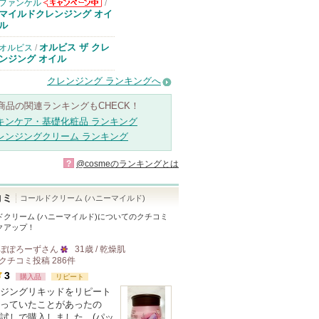
ファンケル
/
ファンケルから
マイルドクレンジング オイ
のお知らせがあ
ル
ります
オルビス ザ クレ
オルビス
/
ンジング オイル
クレンジング ランキングへ
商品の関連ランキングもCHECK！
キンケア・基礎化粧品 ランキング
レンジングクリーム ランキング
?
@cosmeのランキングとは
コミ
コールドクリーム (ハニーマイルド)
ドクリーム (ハニーマイルド)
についてのクチコミ
クアップ！
ぽぽろーず
さん
31歳 / 乾燥肌
クチコミ投稿
286
件
25
3
購入品
リピート
人
ジングリキッドをリピート
以
っていたことがあったの
上
試しで購入しました。(パッ