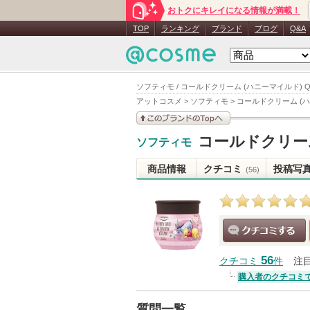
おトクにキレイになる情報が満載！
TOP
ランキング
ブランド
ブログ
Q&A
ソフティモ / コールドクリーム (ハニーマイルド) 
アットコスメ
>
ソフティモ
>
コールドクリーム (
このブランドの情報を
コールドクリーム
ソフティモ
見る
商品情報
クチコミ
投稿写
(56)
クチコミする
56
クチコミ
件
注
購入者のクチコミ
質問一覧