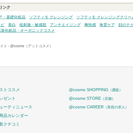
リンク
ア・基礎化粧品
ソフティモ クレンジング
ソフティモ クレンジングクリー
キビ
美白
低刺激・敏感肌
アンチエイジング
爽快感
角質ケア
顔のテ
然派化粧品・オーガニックコスメ
イト -
@cosme（アットコスメ）
ストコスメ
@cosme SHOPPING
（通販）
レゼント
@cosme STORE
（店舗）
ューティニュース
@cosme CAREER
（美容の求人）
商品カレンダー
新クチコミ