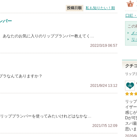
投稿日順
私も知りたい！順
口紅・
ンパー
この
メ
。あなたのお気に入りのリッププランパー教えてく…
リ
2022/3/19 06:57
クチ
リップ
プラなんてありますか？
2021/9/24 13:12
リップ
イザー
感じが
 リッププランパーを使ってみたいけれどはなかな…
Dが可
スパ最
2021/7/5 12:09
思いま
2020/9