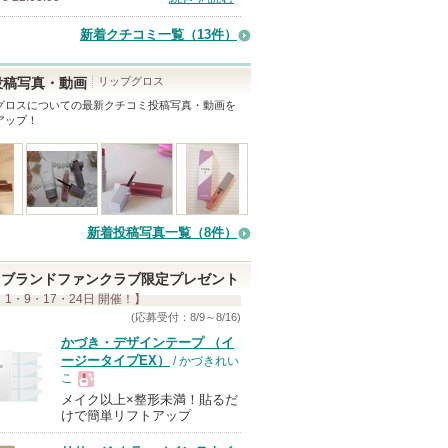
新着クチコミ一覧
（13件）
リップグロス
投稿写真・動画
グロス
についての最新クチコミ投稿写真・動画を
アップ！
新着投稿写真一覧（8件）
ブランドファンクラブ限定プレゼント
 1・9・17・24日 開催！】
(応募受付：8/9～8/16)
かづき・デザインテープ （イ
ージータイプEX）
/ かづきれい
こ
メイク以上×整形未満！貼るだ
現
けで簡単リフトアップ