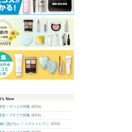
t's New
発売！デパコス特集
(6/24)
発売！プチプラ特集
(6/24)
線に負けない！ベストイレブン
(6/10)