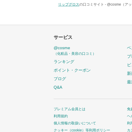
リップグロス
の口コミサイト -
@cosme（ア
サービス
@cosme
ベ
（化粧品・美容の口コミ）
プ
ランキング
ビ
ポイント・クーポン
新
ブログ
最
Q&A
プレミアム会員とは
免
利用規約
ヘ
個人情報の取扱いについて
利
クッキー（cookie）等利用ポリシー
カ