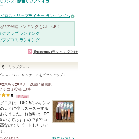
影色リップメイカ
セザンヌ
/
ー
グロス・リップライナー ランキングへ
商品の関連ランキングもCHECK！
イクアップ ランキング
ップグロス ランキング
?
@cosmeのランキングとは
コミ
リップグロス
グロス
についてのクチコミをピックアップ！
■□さあり□■
さん
26歳 / 敏感肌
クチコミ投稿
13
件
5
購入品
グロスは、DIORのマキシマ
のように少しスースーする
ありました。お色味はL.RE
愛いくておすすめです??コ
高なのでリピートしたいと
す。
/8 22:08:05
続きを読む