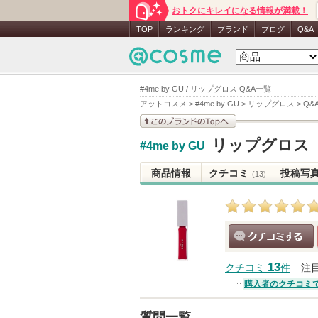
おトクにキレイになる情報が満載！
TOP
ランキング
ブランド
ブログ
Q&A
#4me by GU / リップグロス Q&A一覧
アットコスメ
>
#4me by GU
>
リップグロス
>
Q&
このブランドの情報を
リップグロス
#4me by GU
見る
商品情報
クチコミ
投稿写
(13)
クチコミする
13
クチコミ
件
注
購入者のクチコミ
質問一覧