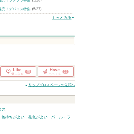
発売！プチプラ特集
(5/28)
発売！デパコス特集
(5/27)
もっとみる
Like
Have
45
28
気になる
もってる
リップグロス
ページの先頭へ
グロス
色持ちがよい
発色がよい
パール・ラ