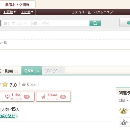
新着おトク情報
お買物
その他
カテゴリ一覧
ベストコスメ
A一覧
真・動画
Q&A
ブログ
(8)
(3)
(0)
7.0
0.3pt
関連
Like
Have
45
28
気になる
もってる
口紅・
45
目人数
人
で絞り込む