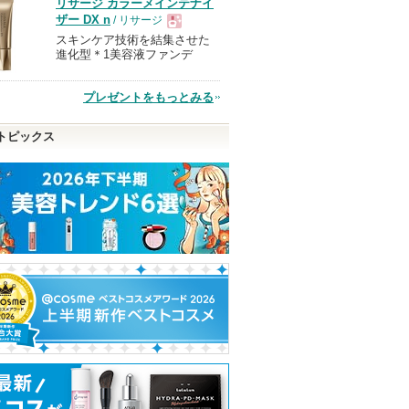
リサージ カラーメインテナイ
品
ザー DX n
/ リサージ
スキンケア技術を結集させた
現
進化型＊1美容液ファンデ
品
プレゼントをもっとみる
トピックス