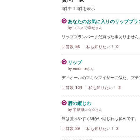
3件中 1-3件を表示
あなたのお気に入りのリッププラ
by コスメで幸せ
さん
リッププランパーまだ買った事ありません
回答数
56
私も知りたい！
0
リップ
by ●monn●
さん
ディオールのマキシマイザーに似た、プチ
回答数
104
私も知りたい！
2
唇の縦じわ
by 半熟卵☆☆☆
さん
唇は荒れやすく細かい縦じわも多めです。
回答数
89
私も知りたい！
2