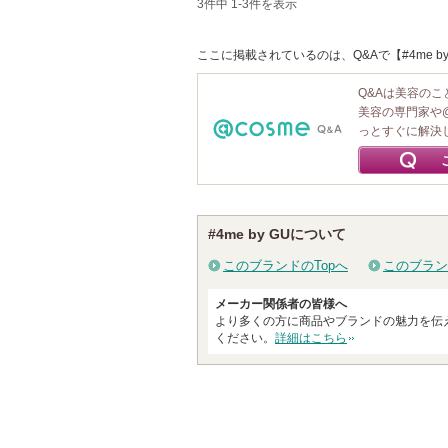
3件中 1-3件を表示
ここに掲載されているのは、Q&Aで【#4me b
Q&Aは美容の
美容の専門家や
っとすぐに解決
#4me by GUについて
このブランドのTopへ
このブラン
メーカー関係者の皆様へ
より多くの方に商品やブランドの魅力を伝
ください。
詳細はこちら