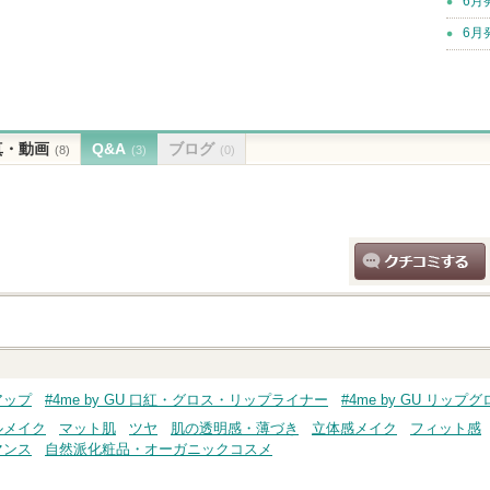
6月
6月
真・動画
Q&A
ブログ
(8)
(3)
(0)
クチコミする
クアップ
#4me by GU 口紅・グロス・リップライナー
#4me by GU リップ
ルメイク
マット肌
ツヤ
肌の透明感・薄づき
立体感メイク
フィット感
マンス
自然派化粧品・オーガニックコスメ