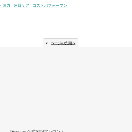
・弾力
角質ケア
コストパフォーマン
ページの先頭へ
@cosme 公式SNSアカウント