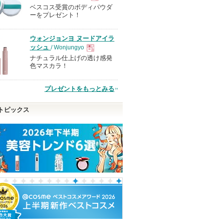
ベスコス受賞のボディパウダ
現
ーをプレゼント！
品
ウォンジョンヨ ヌードアイラ
ッシュ
/ Wonjungyo
ナチュラル仕上げの透け感発
現
色マスカラ！
品
プレゼントをもっとみる
トピックス