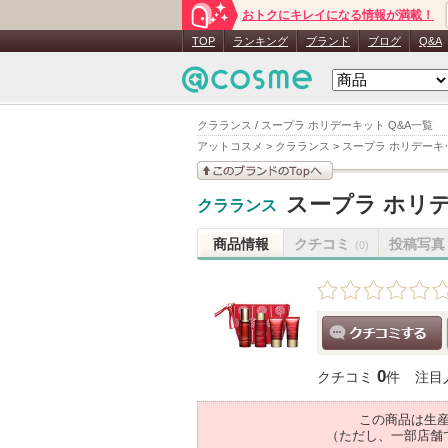
おトクにキレイになる情報が満載！
TOP
ランキング
ブランド
ブログ
Q&A
クラランス / スープラ ホリデーキット Q&A一覧
アットコスメ
>
クラランス
>
スープラ ホリデーキ
このブランドの情報を
スープラ ホリ
クラランス
見る
商品情報
クチコミ
投稿写真
(0)
クチコミする
0
クチコミ
件
注目
この商品は生
（ただし、一部店舗