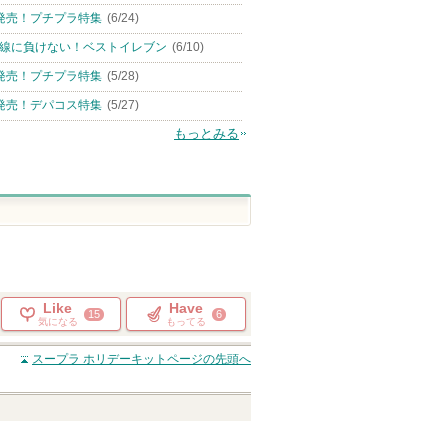
発売！プチプラ特集
(6/24)
線に負けない！ベストイレブン
(6/10)
発売！プチプラ特集
(5/28)
発売！デパコス特集
(5/27)
もっとみる
Like
Have
15
6
気になる
もってる
スープラ ホリデーキット
ページの先頭へ