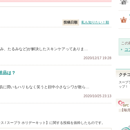
投稿日順
私も知りたい！順
この
しみ、たるみなど)が解決したスキンケアってありま…
コ
2020/12/17 19:28
粧品は？
クチ
スープ
肌に潤いもハリもなく笑うと顔中小さなシワが散ら…
ップ！
2020/10/25 23:13
【毎月
ス / スープラ ホリデーキット】に関する投稿を抜粋したものです。