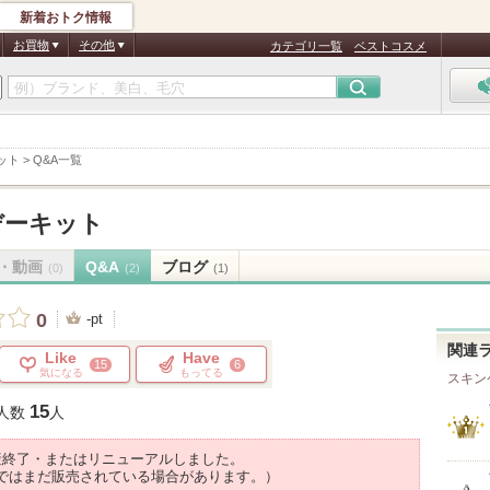
新着おトク情報
お買物
その他
カテゴリ一覧
ベストコスメ
ット
>
Q&A一覧
デーキット
・動画
Q&A
ブログ
(0)
(2)
(1)
0
-pt
関連
Like
Have
15
6
気になる
もってる
スキン
15
人数
人
産終了・またはリニューアルしました。
ではまだ販売されている場合があります。）