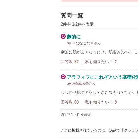
質問一覧
2件中 1-2件を表示
劇的に
by ※ななこな※
さん
劇的に肌がよくなったり、肌悩み(シワ、
回答数
52
私も知りたい！
2
アラフィフにこれぞという基礎化
by お茶&お茶
さん
しっかり肌ケアをしてきたつもりですが、
回答数
60
私も知りたい！
9
2件中 1-2件を表示
ここに掲載されているのは、Q&Aで【クララン