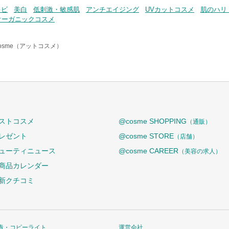
キビ
美白
低刺激・敏感肌
アンチエイジング
UVカットコスメ
肌のハリ
オーガニックコスメ
osme（アットコスメ）
ストコスメ
@cosme SHOPPING
（通販）
レゼント
@cosme STORE
（店舗）
ューティニュース
@cosme CAREER
（美容の求人）
商品カレンダー
新クチコミ
責・コピーライト
運営会社