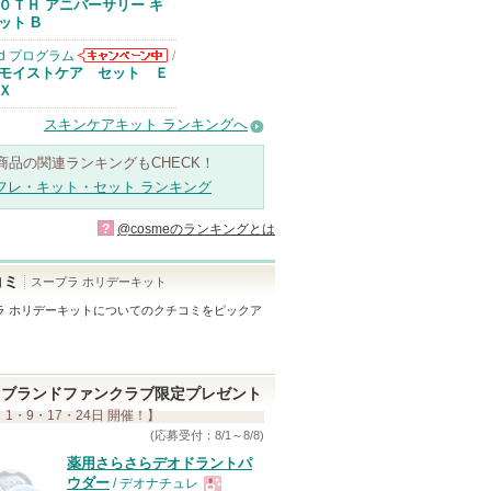
０ＴＨ アニバーサリー キ
ット B
d プログラム
/
d プログラムか
モイストケア セット Ｅ
らのお知らせが
Ｘ
あります
スキンケアキット ランキングへ
商品の関連ランキングもCHECK！
フレ・キット・セット ランキング
?
@cosmeのランキングとは
コミ
スープラ ホリデーキット
ラ ホリデーキット
についてのクチコミをピックア
ブランドファンクラブ限定プレゼント
 1・9・17・24日 開催！】
(応募受付：8/1～8/8)
薬用さらさらデオドラントパ
ウダー
/ デオナチュレ