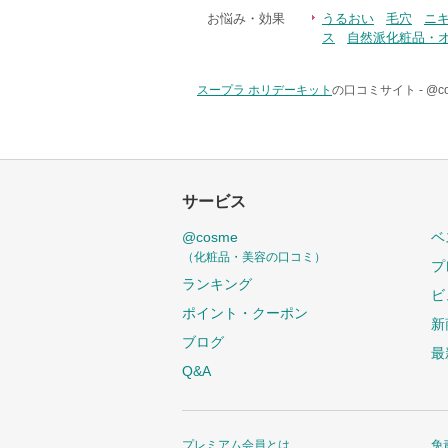
お悩み・効果
うるおい
毛穴
ニ
ス
自然派化粧品・
スープラ ホリデーキット
の口コミサイト -
@c
サービス
@cosme
ベ
（化粧品・美容の口コミ）
プ
ランキング
ビ
ポイント・クーポン
新
ブログ
最
Q&A
プレミアム会員とは
免