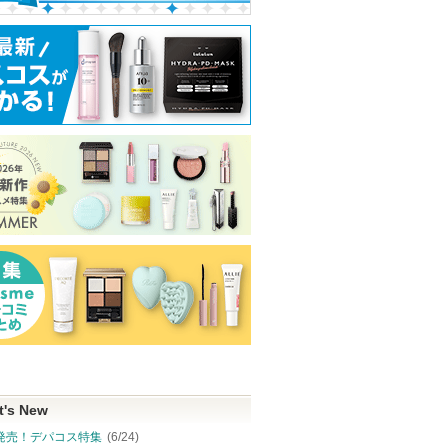
t's New
発売！デパコス特集
(6/24)