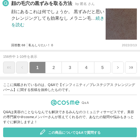
顔の毛穴の黒ずみを取る方法
by 匿名 さん
顔にあるこれは何でしょうか。 黒ずみだと思い
クレンジングしても効果なし メラニン毛…
続き
を読む
回答数 68
私もしりたい！ 0
2022/2/13
156件中 1-10件を表示
1
2
3
4
5
ここに掲載されているのは、Q&Aで【インフィニティ／プレステジアス クレンジング
バーム】に関する投稿を抜粋したものです。
Q&Aは美容のことならなんでも解決できるみんなのコミュニティサービスです。美容
の専門家や＠cosmeメンバーさんが答えてくれるので、あなたの疑問や悩みもきっと
すぐに解決しますよ！
この商品についてQ&Aで質問する