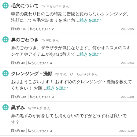
毛穴について
by ※みゅ2※ さん
季節の変わり目のこの時期に普段と変わらないクレンジング、
洗顔にしても毛穴詰まりを感じ角…
続きを読む
回答数 102
私もしりたい！ 2
2022/5/5
鼻のごわつき
by m() さん
鼻のごわつき、ザラザラが気になります。何かオススメのスキ
ンケアやアイテムがあれば教えて…
続きを読む
回答数 39
私もしりたい！ 4
2022/5/4
クレンジング・洗顔
by すぬーぴーらぶ★彡 さん
おはようございます！ おすすめのクレンジング・洗顔を教えて
ください！ お願…
続きを読む
回答数 185
私もしりたい！ 3
2022/4/8
黒ずみ
by fm★彡 さん
鼻の黒ずみが何をしても消えないのですがどうすれば良いで
す？
回答数 89
私もしりたい！ 3
2022/3/30