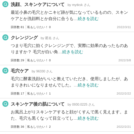
洗顔、スキンケアについて
by mytksk さん
最近小鼻の毛穴とかニキビ跡が気になっているものの、スキン
ケアとか洗顔料とか自分に合うも…
続きを読む
回答数 81
私もしりたい！ 0
2022/3/11
クレンジング
by 匿名 さん
つまり毛穴に効くクレンジングで、実際に効果のあったものあ
りますか？ 毛穴が白い角…
続きを読む
回答数 29
私もしりたい！ 0
2022/3/8
毛穴ケア
by 96330 さん
毛穴に酵素洗顔がいいと教えていただき、使用しましたが、あ
まりきれいになりませんでした。…
続きを読む
回答数 17
私もしりたい！ 1
2022/2/22
スキンケア後の肌について
by 0930.0225 さん
お風呂上がりスキンケアすると顔がくすんで黒く見えます。ま
た、毛穴も黒くなって目立ってし…
続きを読む
回答数 36
私もしりたい！ 2
2022/2/21