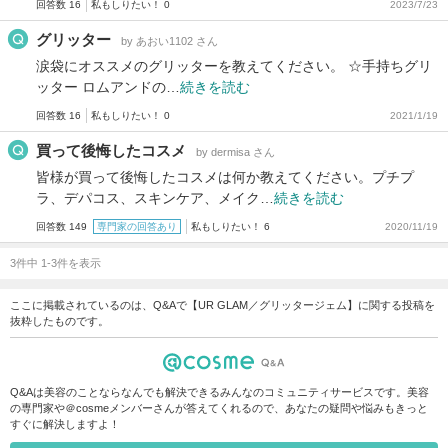
回答数 16
私もしりたい！ 0
2023/7/23
グリッター
by あおい1102 さん
涙袋にオススメのグリッターを教えてください。 ☆手持ちグリ
ッター ロムアンドの…
続きを読む
回答数 16
私もしりたい！ 0
2021/1/19
買って後悔したコスメ
by dermisa さん
皆様が買って後悔したコスメは何か教えてください。プチプ
ラ、デパコス、スキンケア、メイク…
続きを読む
回答数 149
専門家の回答あり
私もしりたい！ 6
2020/11/19
3件中 1-3件を表示
ここに掲載されているのは、Q&Aで【UR GLAM／グリッタージェム】に関する投稿を
抜粋したものです。
Q&Aは美容のことならなんでも解決できるみんなのコミュニティサービスです。美容
の専門家や＠cosmeメンバーさんが答えてくれるので、あなたの疑問や悩みもきっと
すぐに解決しますよ！