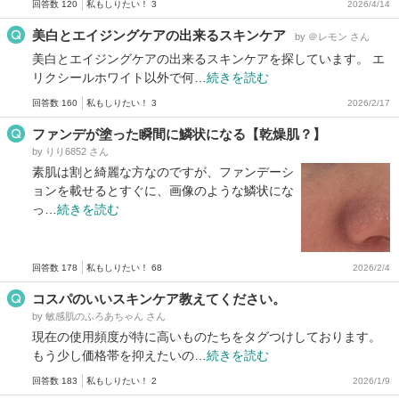
回答数 120
私もしりたい！ 3
2026/4/14
美白とエイジングケアの出来るスキンケア
by ＠レモン さん
美白とエイジングケアの出来るスキンケアを探しています。 エ
リクシールホワイト以外で何…
続きを読む
回答数 160
私もしりたい！ 3
2026/2/17
ファンデが塗った瞬間に鱗状になる【乾燥肌？】
by りり6852 さん
素肌は割と綺麗な方なのですが、ファンデーシ
ョンを載せるとすぐに、画像のような鱗状にな
っ…
続きを読む
回答数 178
私もしりたい！ 68
2026/2/4
コスパのいいスキンケア教えてください。
by 敏感肌のふろあちゃん さん
現在の使用頻度が特に高いものたちをタグつけしております。
もう少し価格帯を抑えたいの…
続きを読む
回答数 183
私もしりたい！ 2
2026/1/9