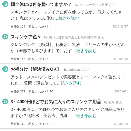
顔全体には何を塗ってますか？
by クイニーアマン君子 さん
スキンケアとベースメイクに何を使ってるか、 教えてくださ
い！ 私はメラノCC化粧…
続きを読む
回答数 122
私もしりたい！ 4
2025/11/27
スキンケア色々
by 潤いと透明感のあるお肌を目指す さん
クレンジング、洗顔料、化粧水、乳液、クリームの中からどれ
か（全部でも喜びます）で、おす…
続きを読む
回答数 156
私もしりたい！ 2
2025/9/15
お福分け【解決済みOK】
by aobayashi さん
アットコスメのプレゼントで美容液とシートマスクが当たりま
した。 質問：現在使って…
続きを読む
回答数 277
私もしりたい！ 10
2025/9/11
3～4000円ほどでお気に入りのスキンケア用品
by 匿名 さん
3～4000円ほどの価格帯でお気に入りのスキンケア用品はあり
ますか？化粧水、美容液、乳液、…
続きを読む
回答数 140
私もしりたい！ 2
2025/7/25