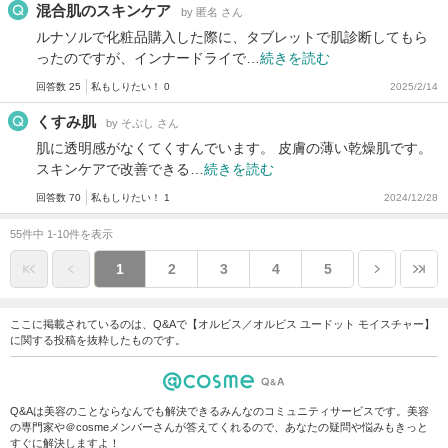
混合肌のスキンケア
by 匿名 さん
ルナソルで化粧品購入した際に、タブレットで肌診断してもら
ったのですが、インナードライで…
続きを読む
回答数 25
私もしりたい！ 0
2025/2/14
くすみ肌
by そぶし さん
肌に透明感がなくてくすんでいます。 皮膚の薄い乾燥肌です。
スキンケアで改善できる…
続きを読む
回答数 70
私もしりたい！ 1
2024/12/28
55件中 1-10件を表示
1
2
3
4
5
ここに掲載されているのは、Q&Aで【オルビス／オルビス ユードット モイスチャー】
に関する投稿を抜粋したものです。
Q&Aは美容のことならなんでも解決できるみんなのコミュニティサービスです。美容
の専門家や＠cosmeメンバーさんが答えてくれるので、あなたの疑問や悩みもきっと
すぐに解決しますよ！