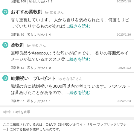
回答数 168
私もしりたい！ 2
2025/6/18
おすすめ柔軟剤
by 匿名 さん
香り重視しています。 人から香りを褒められたり、何度もリピ
していたりするものがあれば…
続きを読む
回答数 79
私もしりたい！ 4
2025/2/26
柔軟剤
by 匿名 さん
無印良品やAesopのような匂いが好きです。 香りの雰囲気やイ
メージが似ているオススメ柔…
続きを読む
回答数 42
私もしりたい！ 0
2025/2/2
結婚祝い プレゼント
by かなる7 さん
職場の方に結婚祝いを3000円以内で考えています。 バスソルト
は昔あげたことがあるので、…
続きを読む
回答数 87
私もしりたい！ 1
2024/6/23
4件中 1-4件を表示
ここに掲載されているのは、Q&Aで【SHIRO／ホワイトリリー ファブリックソフナ
ー】に関する投稿を抜粋したものです。