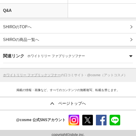
Q&A
SHIROのTOPへ
SHIROの商品一覧へ
関連リンク
ホワイトリリー ファブリックソフナー
ホワイトリリー ファブリックソフナー
の口コミサイト - @cosme（アットコスメ）
掲載の情報・画像など、すべてのコンテンツの無断複写、転載を禁じます。
ページトップへ
@cosme
公式SNSアカウント
instag
x
faceb
line
ram
ook
copyright©istyle,inc.