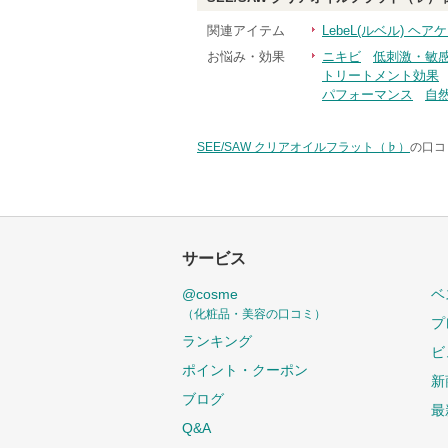
関連アイテム
LebeL(ルベル) ヘ
お悩み・効果
ニキビ
低刺激・敏
トリートメント効果
パフォーマンス
自
SEE/SAW クリアオイルフラット（♭）
の口コ
サービス
@cosme
ベ
（化粧品・美容の口コミ）
プ
ランキング
ビ
ポイント・クーポン
新
ブログ
最
Q&A