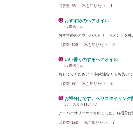
回答数
53
私も知りたい！
1
おすすめのヘアオイル
by 匿名
さん
おすすめのアウトバストリートメントを教
回答数
100
私も知りたい！
0
いい香りのするヘアオイル
by 匿名
さん
おしえてください！ 持続性なくても良い
回答数
97
私も知りたい！
2
お福分けです。ヘヤスタイリング
by カズリラ1104
さん
アニバーサリーケーキ出ました。お福分け
回答数
162
私も知りたい！
7