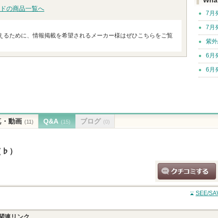
Wha
ドの商品一覧へ
7月
7月
えるために、情報掲載を希望されるメーカー様はぜひこちらをご覧
紫外
6月
6月
真・動画
Q&A
ブログ
(11)
(15)
(0)
（♭）
クチコミする
SEE/
関連リンク