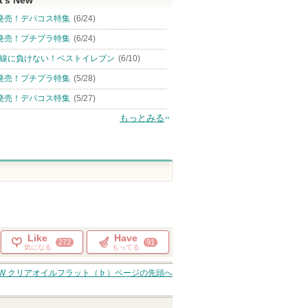
t's New
発売！デパコス特集
(6/24)
発売！プチプラ特集
(6/24)
線に負けない！ベストイレブン
(6/10)
発売！プチプラ特集
(5/28)
発売！デパコス特集
(5/27)
もっとみる
Like
Have
272
91
気になる
もってる
SAW クリアオイルフラット（♭）
ページの先頭へ