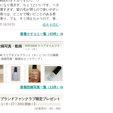
軽めのオイルですので、ウ
メ
になり過ぎず、ちょうどいいです。ベタ
ン
重すぎず、髪の毛が潤うので使いやすい
バ
香りは、どこかで嗅いだことのある香
香り。でも、すぐ消えちゃうので、香…
ー
/2 18:24:51
続きを読む
に
お
新着クチコミ一覧
（43件）
気
に
SEE/SAW クリアオイルフラ
投稿写真・動画
ット（♭）
入
SAW クリアオイルフラット（♭）
についての最新
り
ミ投稿写真・動画をピックアップ！
登
録
さ
れ
て
新着投稿写真一覧（11件）
い
ま
ブランドファンクラブ限定プレゼント
 1・9・17・24日 開催！】
す
(応募受付：8/1～8/8)