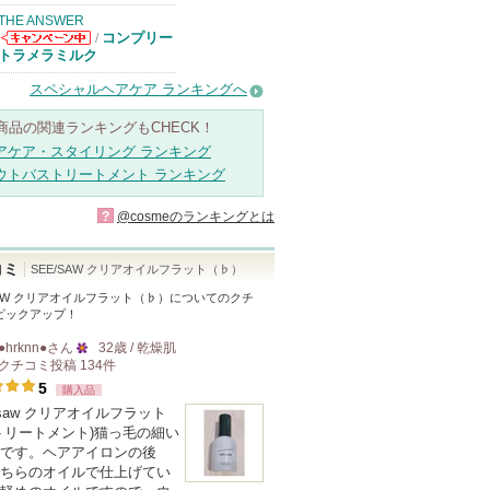
THE ANSWER
コンプリー
/
THE ANSWER
トラメラミルク
からのお知らせ
があります
スペシャルヘアケア ランキングへ
商品の関連ランキングもCHECK！
アケア・スタイリング ランキング
ウトバストリートメント ランキング
?
@cosmeのランキングとは
コミ
SEE/SAW クリアオイルフラット（♭）
SAW クリアオイルフラット（♭）
についてのクチ
ピックアップ！
●hrknn●
さん
32歳 / 乾燥肌
クチコミ投稿
134
件
25
5
購入品
人
esaw クリアオイルフラット
以
トリートメント)猫っ毛の細い
上
です。ヘアアイロンの後
の
ちらのオイルで仕上げてい