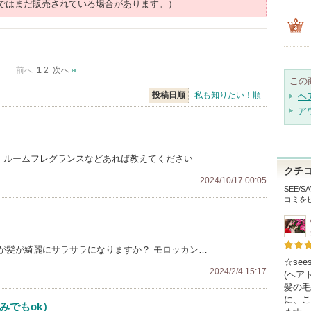
ではまだ販売されている場合があります。）
前へ
1
2
次へ
この
投稿日順
私も知りたい！順
ヘ
ア
水、ルームフレグランスなどあれば教えてください
クチ
2024/10/17 00:05
SEE/
コミを
が髪が綺麗にサラサラになりますか？ モロッカン…
☆se
2024/2/4 15:17
(ヘア
髪の毛
に、こ
みでもok）