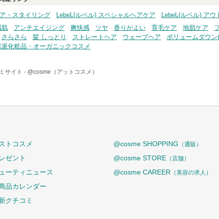
アケア・スタイリング
LebeL(ルベル) スペシャルヘアケア
LebeL(ルベル) 
感肌
アンチエイジング
爽快感
ツヤ
香りがよい
育毛ケア
地肌ケア
さらさら
髪 しっとり
ストレートヘア
ウェーブヘア
ボリュームダウン(
然派化粧品・オーガニックコスメ
ミサイト -
@cosme（アットコスメ）
ストコスメ
@cosme SHOPPING
（通販）
レゼント
@cosme STORE
（店舗）
ューティニュース
@cosme CAREER
（美容の求人）
商品カレンダー
新クチコミ