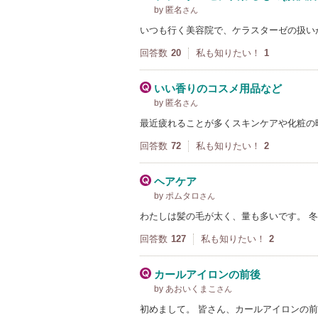
by 匿名
さん
いつも行く美容院で、ケラスターゼの扱い
回答数
20
私も知りたい！
1
いい香りのコスメ用品など
by 匿名
さん
最近疲れることが多くスキンケアや化粧の
回答数
72
私も知りたい！
2
ヘアケア
by ポムタロ
さん
わたしは髪の毛が太く、量も多いです。 
回答数
127
私も知りたい！
2
カールアイロンの前後
by あおいくまこ
さん
初めまして。 皆さん、カールアイロンの