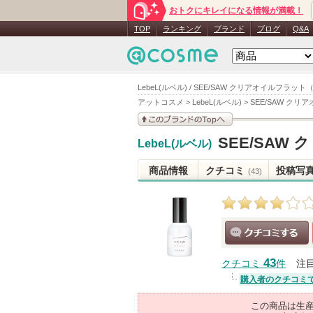
おトクにキレイになる情報が満載！
TOP
ランキング
ブランド
ブログ
Q&A
LebeL(ルベル) / SEE/SAW クリアオイルフラット
アットコスメ
>
LebeL(ルベル)
>
SEE/SAW ク
このブランドの情報を
SEE/SAW
LebeL(ルベル)
見る
商品情報
クチコミ
投稿写
(43)
クチコミする
43
クチコミ
件
注
購入者のクチコミ
この商品は生