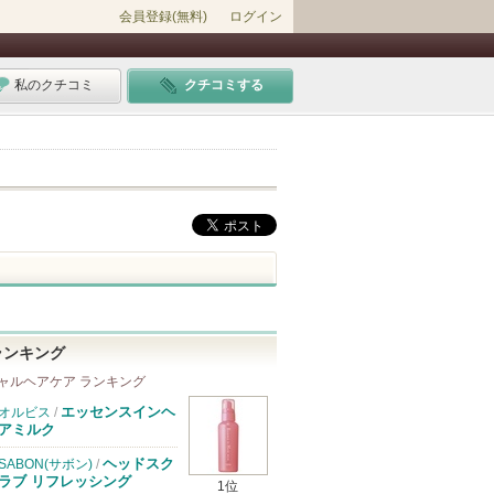
会員登録(無料)
ログイン
私のクチコミ
クチコミする
ランキング
ャルヘアケア ランキング
エッセンスインヘ
オルビス
/
アミルク
ヘッドスク
SABON(サボン)
/
ラブ リフレッシング
1位