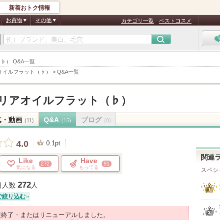
新着おトク情報
お買物
その他
カテゴリ一覧
ベストコスメ
（♭） Q&A一覧
リアオイルフラット（♭）
>
Q&A一覧
 クリアオイルフラット（♭）
真・動画
Q&A
ブログ
(11)
(15)
(0)
4.0
0.1pt
関連
Like
Have
272
91
気になる
もってる
スペシ
272
目人数
人
で絞り込む
産終了・またはリニューアルしました。