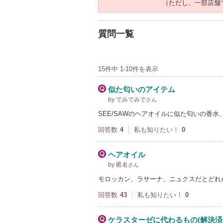
（ただし、一部店舗
質問一覧
15件中 1-10件を表示
似た匂いのアイテム
by でみでみで
さん
SEE/SAWのヘアオイルに似た匂いの香
回答数
4
私も知りたい！
0
ヘアオイル
by 匿名
さん
モロッカン、ラサーナ、ニュクスだとどれ
回答数
43
私も知りたい！
0
ケラスターゼに代わるもの(解決済