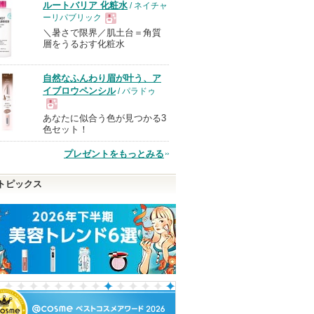
ルートバリア 化粧水
/ ネイチャ
ーリパブリック
＼暑さで限界／肌土台＝角質
現
層をうるおす化粧水
品
自然なふんわり眉が叶う、ア
イブロウペンシル
/ パラドゥ
あなたに似合う色が見つかる3
現
色セット！
プレゼントをもっとみる
品
トピックス