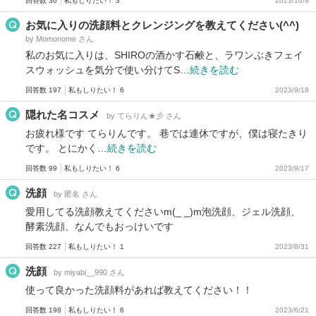
回答数 36
私もしりたい！ 3
2023/10/9
お気に入りの洗顔料とクレンジングを教えてください(^^)
by Momonome さん
私のお気に入りは、SHIROの酒かす石鹸と、ラワンぶきフェイ
スウォッシュを気分で使い分けてS…
続きを読む
回答数 197
私もしりたい！ 6
2023/9/18
隠れた名コスメ
by てらりん★彡 さん
お疲れ様です てらりんです。 巷では連休ですが、僕は寝たきり
です。 とにかく…
続きを読む
回答数 99
私もしりたい！ 6
2023/9/17
洗顔
by 匿名 さん
愛用してる洗顔教えてくださいm(_ _)m泡洗顔、ジェル洗顔、
酵素洗顔、なんでもおっけいです
回答数 227
私もしりたい！ 1
2023/8/31
洗顔
by miyabi__990 さん
使って良かった洗顔料があれば教えてください！！
回答数 198
私もしりたい！ 6
2023/6/21