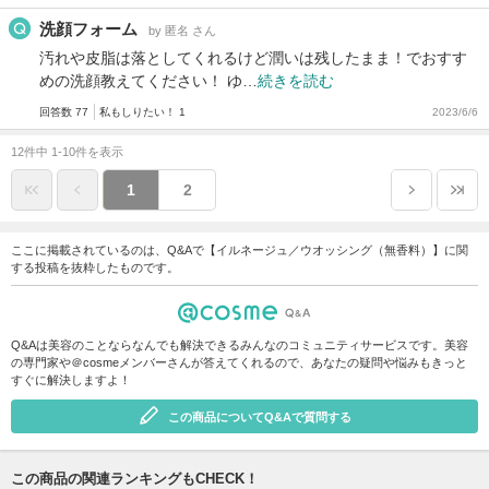
洗顔フォーム
by 匿名 さん
汚れや皮脂は落としてくれるけど潤いは残したまま！でおすす
めの洗顔教えてください！ ゆ…
続きを読む
回答数 77
私もしりたい！ 1
2023/6/6
12件中 1-10件を表示
1
2
ここに掲載されているのは、Q&Aで【イルネージュ／ウオッシング（無香料）】に関
する投稿を抜粋したものです。
Q&Aは美容のことならなんでも解決できるみんなのコミュニティサービスです。美容
の専門家や＠cosmeメンバーさんが答えてくれるので、あなたの疑問や悩みもきっと
すぐに解決しますよ！
この商品についてQ&Aで質問する
この商品の関連ランキングもCHECK！