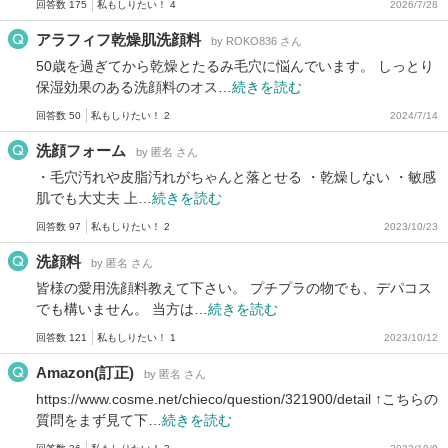
回答数 175
私もしりたい！ 4
2026/7/28
アラフィフ乾燥肌洗顔料
by ROKO836 さん
50歳を過ぎてから乾燥とたるみ毛穴に悩んでいます。 しっとり
保湿効果のある洗顔料のオス…
続きを読む
回答数 50
私もしりたい！ 2
2024/7/14
洗顔フォーム
by 匿名 さん
・毛穴汚れや皮脂汚れがちゃんと落とせる ・乾燥しない ・敏感
肌でも大丈夫 上…
続きを読む
回答数 97
私もしりたい！ 2
2023/10/23
洗顔料
by 匿名 さん
皆様の愛用洗顔料教えて下さい。 プチプラの物でも、デパコス
でも構いません。 当方は…
続きを読む
回答数 121
私もしりたい！ 1
2023/10/12
Amazon(訂正)
by 匿名 さん
https://www.cosme.net/chieco/question/321900/detail ↑こちらの
質問をまず見て下…
続きを読む