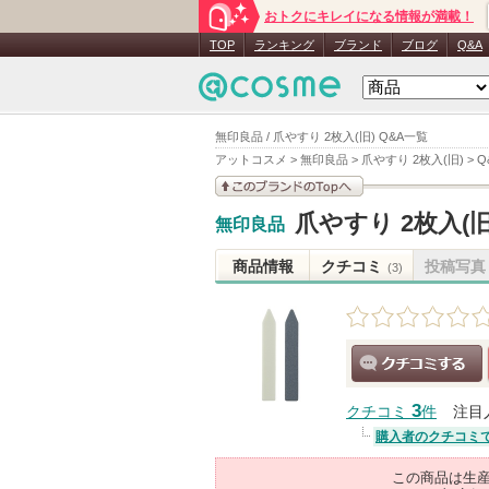
おトクにキレイになる情報が満載！
TOP
ランキング
ブランド
ブログ
Q&A
無印良品 / 爪やすり 2枚入(旧) Q&A一覧
アットコスメ
>
無印良品
>
爪やすり 2枚入(旧)
>
Q
このブランドの情報を
爪やすり 2枚入(旧
無印良品
見る
商品情報
クチコミ
投稿写真
(3)
クチコミする
3
クチコミ
件
注目
購入者のクチコミ
この商品は生