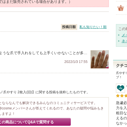
ではまだ販売されている場合があります。）
投稿日順
私も知りたい！順
この
メ
ネ
ような爪で手入れをしても上手くいかないことが多…
2022/1/3 17:55
クチ
爪やすり
プ！
/ 爪やすり 2枚入(旧)】に関する投稿を抜粋したものです。
急遽必
ことならなんでも解決できるみんなのコミュニティサービスです。
力を入
@cosmeメンバーさんが答えてくれるので、あなたの疑問や悩みもき
粗目な
しますよ！
えるの
この商品についてQ&Aで質問する
なかっ