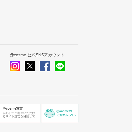
@cosme 公式SNSアカウント
instagram
x
facebook
line
@cosme宣言
@cosmeの
安心してご利用いただけ
ミカエルって？
るサイト運営を目指して