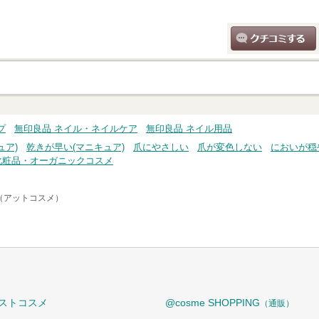
クチコミする
プ
無印良品 ネイル・ネイルケア
無印良品 ネイル用品
ュア)
乾きが早い(マニキュア)
爪にやさしい
爪が変色しない
においが穏
化粧品・オーガニックコスメ
e（アットコスメ）
ストコスメ
@cosme SHOPPING
（通販）