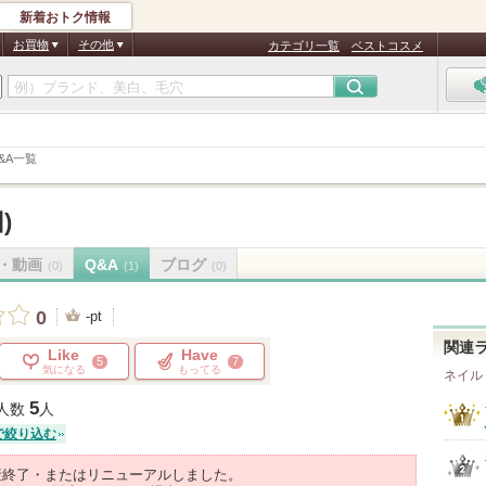
新着おトク情報
お買物
その他
カテゴリ一覧
ベストコスメ
&A一覧
)
・動画
Q&A
ブログ
(0)
(1)
(0)
0
-pt
関連
Like
Have
5
7
気になる
もってる
ネイル
5
人数
人
で絞り込む
産終了・またはリニューアルしました。