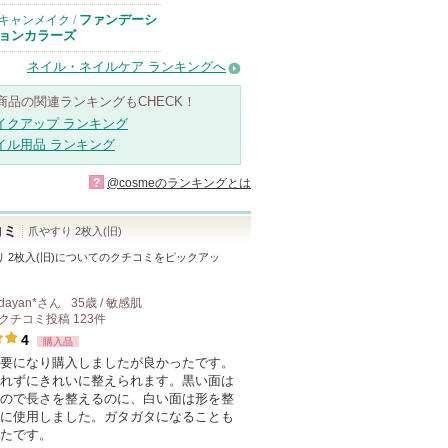
ファンデーシ
キャンメイク
/
ョンカラーズ
ネイル・ネイルケア ランキングへ
商品の関連ランキングもCHECK！
イクアップ ランキング
イル用品 ランキング
?
@cosmeのランキングとは
コミ
爪やすり 2枚入(旧)
 2枚入(旧)
についてのクチコミをピックアッ
dayan*
さん
35歳 / 敏感肌
クチコミ投稿
123
件
4
購入品
要になり購入しましたが良かったです。
れずにきれいに整えられます。黒い面は
ので長さを整えるのに、白い面は形を整
に使用しました。ガタガタになることも
たです。