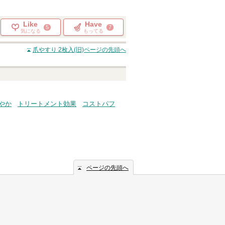
Like
Have
5
7
気になる
もってる
爪やすり 2枚入(旧)
ページの先頭へ
やか
トリートメント効果
コストパフ
ページの先頭へ