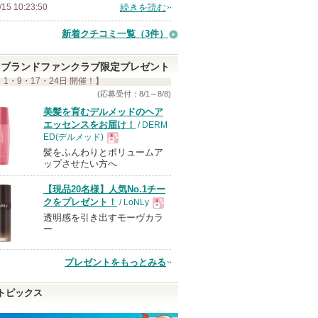
/15 10:23:50
続きを読む
新着クチコミ一覧
（3件）
ブランドファンクラブ限定プレゼント
 1・9・17・24日 開催！】
(応募受付：8/1～8/8)
美髪を育むデルメッドのヘア
エッセンスをお届け！
/ DERM
ED(デルメッド)
髪をふんわりとボリュームア
現
ップさせたい方へ
【現品20名様】人気No.1チー
品
クをプレゼント！
/ LoNLy
透明感を引き出すモーヴカラ
現
ー
品
プレゼントをもっとみる
トピックス