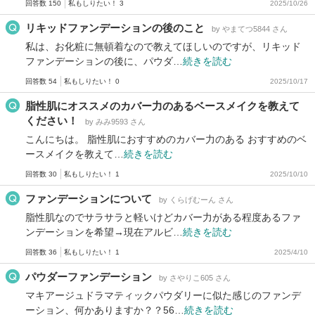
回答数 150
私もしりたい！ 3
2025/10/26
リキッドファンデーションの後のこと
by やまてつ5844 さん
私は、お化粧に無頓着なので教えてほしいのですが、リキッド
ファンデーションの後に、パウダ…
続きを読む
回答数 54
私もしりたい！ 0
2025/10/17
脂性肌にオススメのカバー力のあるベースメイクを教えて
ください！
by みみ9593 さん
こんにちは。 脂性肌におすすめのカバー力のある おすすめのベ
ースメイクを教えて…
続きを読む
回答数 30
私もしりたい！ 1
2025/10/10
ファンデーションについて
by くらげむーん さん
脂性肌なのでサラサラと軽いけどカバー力がある程度あるファ
ンデーションを希望→現在アルビ…
続きを読む
回答数 36
私もしりたい！ 1
2025/4/10
パウダーファンデーション
by さやりこ605 さん
マキアージュドラマティックパウダリーに似た感じのファンデ
ーション、何かありますか？？56…
続きを読む