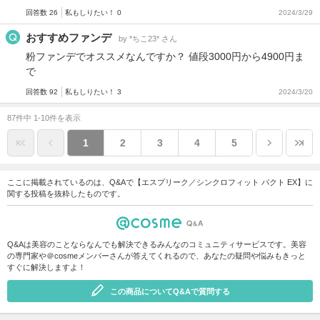
回答数 26
私もしりたい！ 0
2024/3/29
おすすめファンデ
by *ちこ23* さん
粉ファンデでオススメなんですか？ 値段3000円から4900円ま
で
回答数 92
私もしりたい！ 3
2024/3/20
87件中 1-10件を表示
1
2
3
4
5
ここに掲載されているのは、Q&Aで【エスプリーク／シンクロフィット パクト EX】に
関する投稿を抜粋したものです。
Q&Aは美容のことならなんでも解決できるみんなのコミュニティサービスです。美容
の専門家や＠cosmeメンバーさんが答えてくれるので、あなたの疑問や悩みもきっと
すぐに解決しますよ！
この商品についてQ&Aで質問する