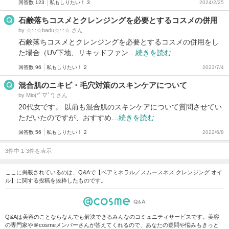
回答数 123
私もしりたい！ 3
2024/2/25
石鹸落ちコスメとクレンジングを必要とするコスメの併用
by ☆:::☆badu☆:::☆ さん
石鹸落ちコスメとクレンジングを必要とするコスメの併用をし
た場合（UV下地、リキッドファン…
続きを読む
回答数 96
私もしりたい！ 2
2023/7/4
混合肌のニキビ・毛穴対策のスキンケアについて
by Mio(*ﾟ▽ﾟ*) さん
20代女です。 以前も混合肌のスキンケアについて質問させてい
ただいたのですが、おすすめ…
続きを読む
回答数 56
私もしりたい！ 2
2022/6/8
3件中 1-3件を表示
ここに掲載されているのは、Q&Aで【ベアミネラル／スムースネス クレンジング オイ
ル】に関する投稿を抜粋したものです。
Q&Aは美容のことならなんでも解決できるみんなのコミュニティサービスです。美容
の専門家や＠cosmeメンバーさんが答えてくれるので、あなたの疑問や悩みもきっと