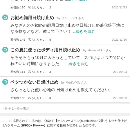
回答数 120
私もしりたい！ 2
2021/11/23
お勧め顔用日焼け止め
by ブルーペコ さん
みなさんのお勧めの顔用日焼け止めや日焼け止め兼化粧下地に
なる物などなど、教えて下さい！…
続きを読む
回答数 145
私もしりたい！ 5
2021/11/10
この夏に使ったボディ用日焼け止め
by shimanekko さん
そろそろもう10月に入ろうとしていて、気づけばいつの間にか
秋のいい時期になりました。 …
続きを読む
回答数 111
私もしりたい！ 3
2021/9/24
ベタつかない日焼け止め
by Mori(o^-)b さん
さらっとした使い心地の 日焼け止めを教えてください。
回答数 158
私もしりたい！ 3
2021/8/30
4件中 1-4件を表示
ここに掲載されているのは、Q&Aで【ナンバーズイン(numbuzin)／2番 うるツヤ仕上げ
UVクリーム SPF50+ PA++++】に関する投稿を抜粋したものです。