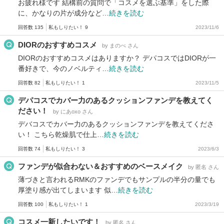
お疲れ様です 結構前の質問で「コスメを選ぶ基準」をした際
に、かなりの片が成分など…
続きを読む
回答数 135
私もしりたい！ 9
2023/11/6
DIORのおすすめコスメ
by まのべ さん
DIORのおすすめコスメはありますか？ デパコスではDIORが一
番好きで、今のノベルティ…
続きを読む
回答数 82
私もしりたい！ 1
2023/11/5
デパコスでカバー力のあるクッションファンデを教えてく
ださい！
by にあoxo さん
デバコスでカバー力のあるクッションファンデを教えてくださ
い！ こちら乾燥肌で仕上…
続きを読む
回答数 74
私もしりたい！ 3
2023/6/3
ファンデが似合わない＆おすすめのベースメイク
by 匿名 さん
薄づきと言われるRMKのファンデでもサンプルの半分の量でも
厚塗り感が出てしまいます 似…
続きを読む
回答数 100
私もしりたい！ 1
2023/3/19
コスメ一新したいです！
by 匿名 さん