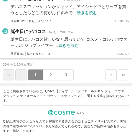
デパコスでクッションかリキッド、アイシャドウとリップを買
うとしたらどこの何がおすすめで…
続きを読む
回答数 125
私もしりたい！ 1
2023/3/15
誕生日にデパコス
by おこめ91 さん
誕生日にデパコス欲しいなと思っていて コスメデコルテパウダ
ー ポルジョプライマー …
続きを読む
回答数 81
私もしりたい！ 2
2023/3/7
30件中 1-10件を表示
1
2
3
ここに掲載されているのは、Q&Aで【ディオール／ディオールスキン フォーエヴァー
クッション ディオールマニア ゴールド エディション】に関する投稿を抜粋したもので
す。
Q&Aは美容のことならなんでも解決できるみんなのコミュニティサービスです。美容
の専門家や＠cosmeメンバーさんが答えてくれるので、あなたの疑問や悩みもきっと
すぐに解決しますよ！