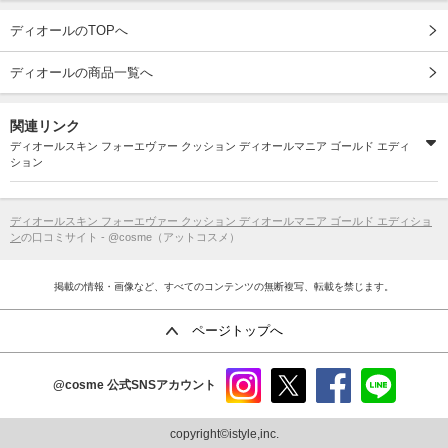
ディオールのTOPへ
ディオールの商品一覧へ
関連リンク
ディオールスキン フォーエヴァー クッション ディオールマニア ゴールド エディ
ション
ディオールスキン フォーエヴァー クッション ディオールマニア ゴールド エディショ
ン
の口コミサイト - @cosme（アットコスメ）
掲載の情報・画像など、すべてのコンテンツの無断複写、転載を禁じます。
ページトップへ
@cosme
公式SNSアカウント
instag
x
faceb
line
ram
ook
copyright©istyle,inc.