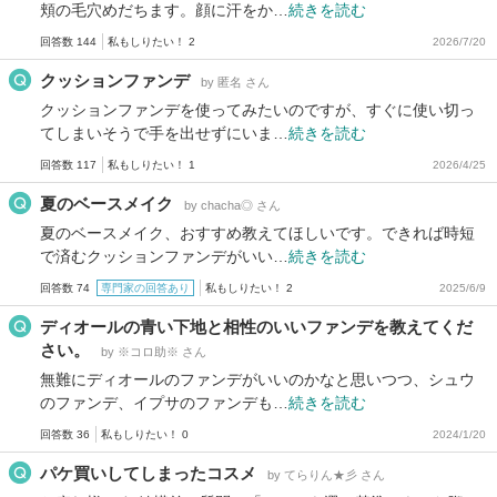
頬の毛穴めだちます。顔に汗をか…
続きを読む
回答数 144
私もしりたい！ 2
2026/7/20
クッションファンデ
by 匿名 さん
クッションファンデを使ってみたいのですが、すぐに使い切っ
てしまいそうで手を出せずにいま…
続きを読む
回答数 117
私もしりたい！ 1
2026/4/25
夏のベースメイク
by chacha◎ さん
夏のベースメイク、おすすめ教えてほしいです。できれば時短
で済むクッションファンデがいい…
続きを読む
回答数 74
専門家の回答あり
私もしりたい！ 2
2025/6/9
ディオールの青い下地と相性のいいファンデを教えてくだ
さい。
by ※コロ助※ さん
無難にディオールのファンデがいいのかなと思いつつ、シュウ
のファンデ、イプサのファンデも…
続きを読む
回答数 36
私もしりたい！ 0
2024/1/20
パケ買いしてしまったコスメ
by てらりん★彡 さん