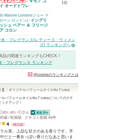
キモノ ユ
/
1位
コスメデコルテ
イ オードトワレ
からのお知らせ
があります
Jo Malone London(ジョー マ
イングリ
ローン ロンドン)
/
ッシュ ペアー ＆ フリージ
ア コロン
香水・フレグランス(レディース・ウィメン
ズ) ランキングへ
商品の関連ランキングもCHECK！
水・フレグランス ランキング
?
@cosmeのランキングとは
コミ
オリジナルパフュームオイルNo.7 Lotus
ルパフュームオイルNo.7 Lotus
についてのクチ
ピックアップ！
◎めいめい◎
さん
認証済
30歳 / 乾燥肌
クチコミ投稿
48
件
4
購入品
ラル系、上品な甘さのある香りです。手
中だと一番女っぽい香りだなあと思いま