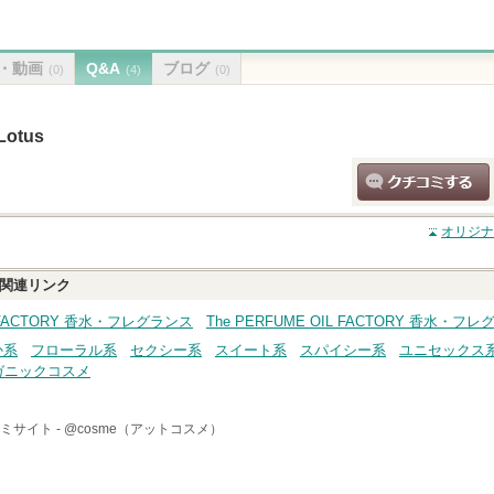
・動画
Q&A
ブログ
(0)
(4)
(0)
otus
クチコミする
オリジナル
関連リンク
IL FACTORY 香水・フレグランス
The PERFUME OIL FACTORY 香水
か系
フローラル系
セクシー系
スイート系
スパイシー系
ユニセックス
ガニックコスメ
ミサイト -
@cosme（アットコスメ）