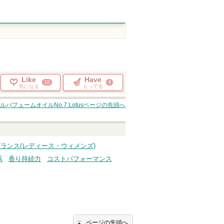
Like
Have
16
4
気になる
もってる
パフュームオイルNo.7 Lotus
ページの先頭へ
・フレグランス(レディース・ウィメンズ)
系
香り持続力
コストパフォーマンス
ページの先頭へ