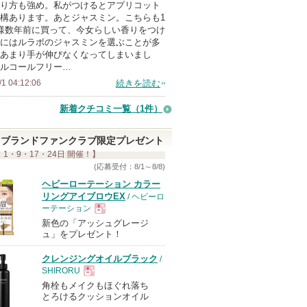
り方も強め。私がつけるとアプリコット
構あります。あとジャスミン。こちらも1
様数年前に買って、今女らしい香りをつけ
にはルラボのジャスミンを選ぶことが多
あまり手が伸びなくなってしまいまし
ルコールフリー…
/1 04:12:06
続きを読む
新着クチコミ一覧
（1件）
ブランドファンクラブ限定プレゼント
 1・9・17・24日 開催！】
(応募受付：8/1～8/8)
ヘビーローテーション カラー
リングアイブロウEX
/ ヘビーロ
ーテーション
新色の「アッシュグレージ
現
ュ」をプレゼント！
クレンジングオイルブラック
/
品
SHIRORU
角栓もメイクもほぐれ落ち
現
とろけるクッションオイル