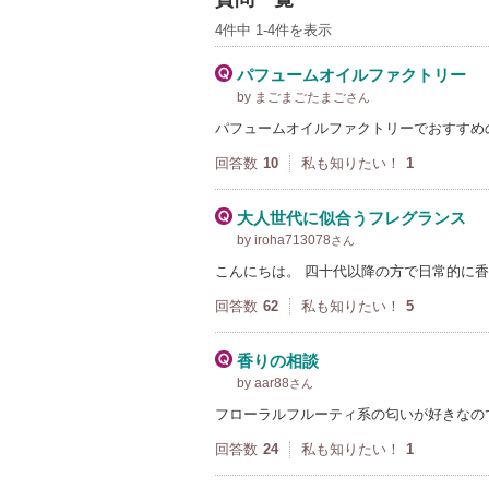
4件中 1-4件を表示
パフュームオイルファクトリー
by まごまごたまご
さん
パフュームオイルファクトリーでおすすめの
回答数
10
私も知りたい！
1
大人世代に似合うフレグランス
by iroha713078
さん
こんにちは。 四十代以降の方で日常的に
回答数
62
私も知りたい！
5
香りの相談
by aar88
さん
フローラルフルーティ系の匂いが好きなの
回答数
24
私も知りたい！
1