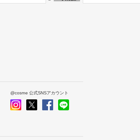
@cosme 公式SNSアカウント
instagram
x
facebook
line