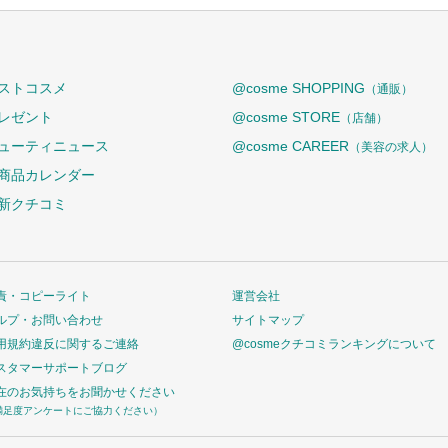
ストコスメ
@cosme SHOPPING
（通販）
レゼント
@cosme STORE
（店舗）
ューティニュース
@cosme CAREER
（美容の求人）
商品カレンダー
新クチコミ
責・コピーライト
運営会社
ルプ・お問い合わせ
サイトマップ
用規約違反に関するご連絡
@cosmeクチコミランキングについて
スタマーサポートブログ
在のお気持ちをお聞かせください
満足度アンケートにご協力ください）