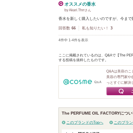
オススメの香水
by Akari.Thrr
さん
香水を新しく購入したいのですが、今まで
回答数
66
私も知りたい！
3
4件中 1-4件を表示
ここに掲載されているのは、Q&Aで【The PERFU
する投稿を抜粋したものです。
Q&Aは美容の
美容の専門家や
っとすぐに解決
The PERFUME OIL FACTORYにつ
このブランドのTopへ
このブラン