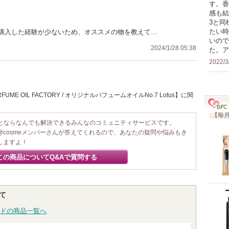
す。香
感も結
3と同
たい時
購入した経験が少ないため、オススメの物を教えて…
いので
2024/1/28 05:38
た。ア
2022/3
ME OIL FACTORY / オリジナルパフュームオイルNo.7 Lotus】に関
【毎月
ことならなんでも解決できるみんなのコミュニティサービスです。
@cosmeメンバーさんが答えてくれるので、あなたの疑問や悩みもき
しますよ！
この商品についてQ&Aで質問する
いて
ドの商品一覧へ