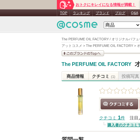
おトクにキレイになる情報が満載！
TOP
ランキング
ブランド
ブログ
Q&A
The PERFUME OIL FACTORY / オリジナルパフュ
アットコスメ
>
The PERFUME OIL FACTORY
>
オ
このブランドの情報を
オ
The PERFUME OIL FACTORY
見る
商品情報
クチコミ
投稿写真
(1)
クチコミする
1
クチコミ
件
注目
購入者のクチコミ
質問一覧