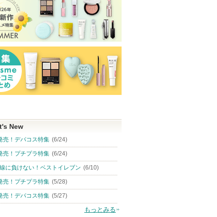
t's New
発売！デパコス特集
(6/24)
発売！プチプラ特集
(6/24)
線に負けない！ベストイレブン
(6/10)
発売！プチプラ特集
(5/28)
発売！デパコス特集
(5/27)
もっとみる