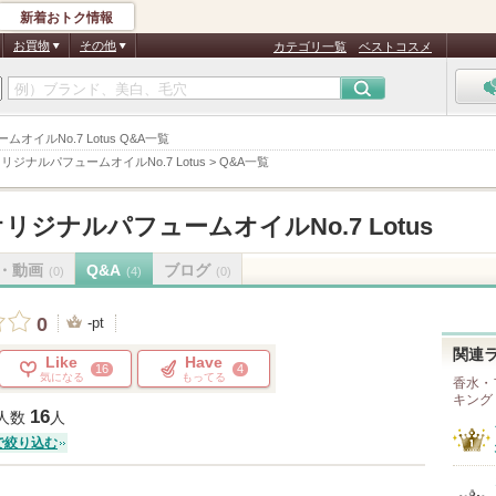
新着おトク情報
お買物
その他
カテゴリ一覧
ベストコスメ
ームオイルNo.7 Lotus Q&A一覧
リジナルパフュームオイルNo.7 Lotus
>
Q&A一覧
リジナルパフュームオイルNo.7 Lotus
・動画
Q&A
ブログ
(0)
(4)
(0)
0
-pt
関連
Like
Have
16
4
気になる
もってる
香水・
キング
16
人数
人
で絞り込む