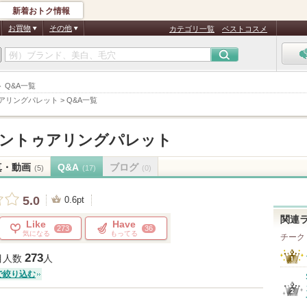
新着おトク情報
お買物
その他
カテゴリ一覧
ベストコスメ
 Q&A一覧
アリングパレット
>
Q&A一覧
ントゥアリングパレット
真・動画
Q&A
ブログ
(5)
(17)
(0)
5.0
0.6pt
関連
Like
Have
273
36
気になる
もってる
チーク
273
目人数
人
で絞り込む