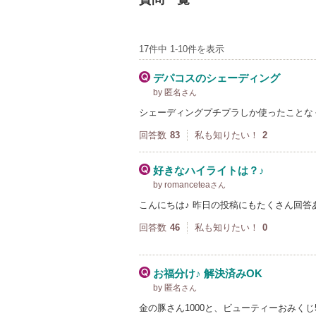
17件中 1-10件を表示
デパコスのシェーディング
by 匿名
さん
シェーディングプチプラしか使ったことな
回答数
83
私も知りたい！
2
好きなハイライトは？♪
by romancetea
さん
こんにちは♪ 昨日の投稿にもたくさん回答
回答数
46
私も知りたい！
0
お福分け♪ 解決済みOK
by 匿名
さん
金の豚さん1000と、ビューティーおみくじ