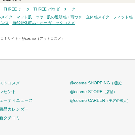
THREE チーク
THREE パウダーチーク
ルメイク
マット肌
ツヤ
肌の透明感・薄づき
立体感メイク
フィット感
マンス
自然派化粧品・オーガニックコスメ
コミサイト -
@cosme（アットコスメ）
ストコスメ
@cosme SHOPPING
（通販）
レゼント
@cosme STORE
（店舗）
ューティニュース
@cosme CAREER
（美容の求人）
商品カレンダー
新クチコミ