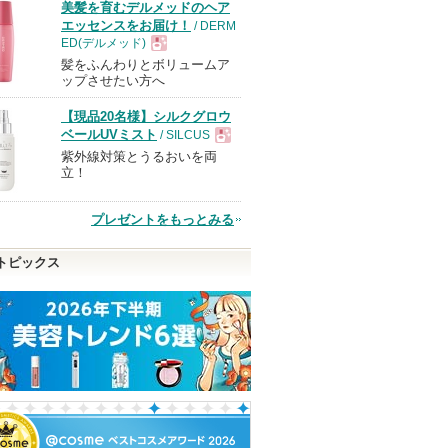
美髪を育むデルメッドのヘア
エッセンスをお届け！
/ DERM
ED(デルメッド)
髪をふんわりとボリュームア
現
ップさせたい方へ
【現品20名様】シルクグロウ
品
ベールUVミスト
/ SILCUS
紫外線対策とうるおいを両
現
立！
品
プレゼントをもっとみる
トピックス