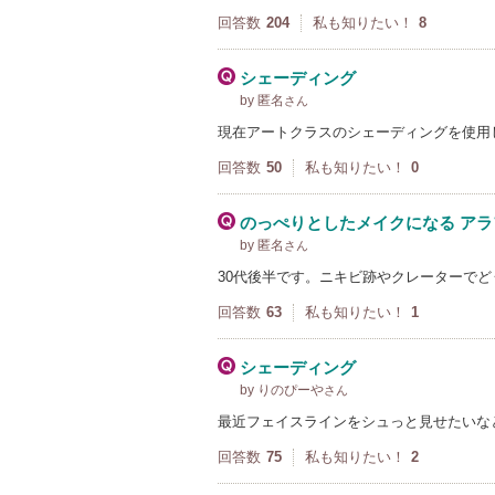
回答数
204
私も知りたい！
8
シェーディング
by 匿名
さん
現在アートクラスのシェーディングを使用
回答数
50
私も知りたい！
0
のっぺりとしたメイクになる アラ
by 匿名
さん
30代後半です。ニキビ跡やクレーターで
回答数
63
私も知りたい！
1
シェーディング
by りのぴーや
さん
最近フェイスラインをシュっと見せたいな
回答数
75
私も知りたい！
2