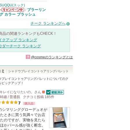
SUQQU(スック)
ブラーリン
/
SUQQU(スッ
グ カラー ブラッシュ
ク)からのお知
らせがあります
チーク ランキングへ
商品の関連ランキングもCHECK！
イクアップ ランキング
ウダーチーク ランキング
?
@cosmeのランキングとは
コミ
シャドウプレイコントゥアリングパレット
ウプレイコントゥアリングパレット
についてのク
をピックアップ！
キレイになりたいの。
さん
認証済
46歳 / 普通肌
クチコミ投稿
50
185
件
7
購入品
人
eeのシマリンググローデュオが
以
たときに買う気満々でお店
上
たのですが、実物を見たら
の
ほかパール感が強く断念。