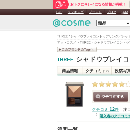
おトクにキレイになる情報が満載！
TOP
ランキング
ブランド
ブログ
Q&A
THREE / シャドウプレイコントゥアリングパレット
アットコスメ
>
THREE
>
シャドウプレイコントゥ
このブランドの情報を
シャドウプレイコ
THREE
見る
商品情報
クチコミ
投稿写
(12)
クチコミする
12
クチコミ
件
注
購入者のクチコミ
質問一覧