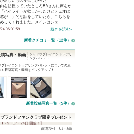
か新しいものが欲しかった
メ
内を彷徨っていたところBAさんに声をか
ン
「ハイライトが欲しかったけどデュオは
バ
感が…」的な話をしていたら、こちらを
めしてくれました。メインはシェ…
ー
/24 06:01:59
続きを読む
に
お
新着クチコミ一覧
（12件）
気
に
シャドウプレイコントゥアリ
投稿写真・動画
ングパレット
入
ウプレイコントゥアリングパレット
についての最
り
コミ投稿写真・動画をピックアップ！
登
録
さ
れ
て
新着投稿写真一覧（5件）
い
ま
ブランドファンクラブ限定プレゼント
 1・9・17・24日 開催！】
す
(応募受付：8/1～8/8)