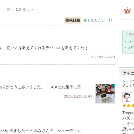
前へ
1
2
次へ
投稿日順
私も知りたい！順
この
メ
パ
く、使い方を教えてくれるデパコスを教えてくださ…
2026/4/8 22:23
クチ
シャド
チコミ
ありがとうございました。 コスメとお菓子に目…
2023/11/23 16:47
Thr
バズっ
に行っ
思いの
500が出ました＾＾ みなさんの、シェーディン…