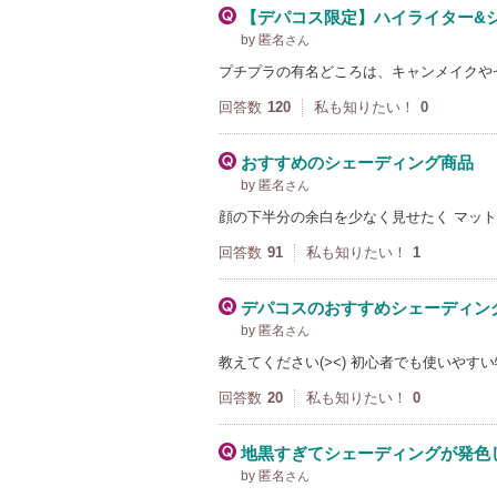
【デパコス限定】ハイライター&
by 匿名
さん
プチプラの有名どころは、キャンメイクや
回答数
120
私も知りたい！
0
おすすめのシェーディング商品
by 匿名
さん
顔の下半分の余白を少なく見せたく マッ
回答数
91
私も知りたい！
1
デパコスのおすすめシェーディン
by 匿名
さん
教えてください(><) 初心者でも使いやす
回答数
20
私も知りたい！
0
地黒すぎてシェーディングが発色
by 匿名
さん