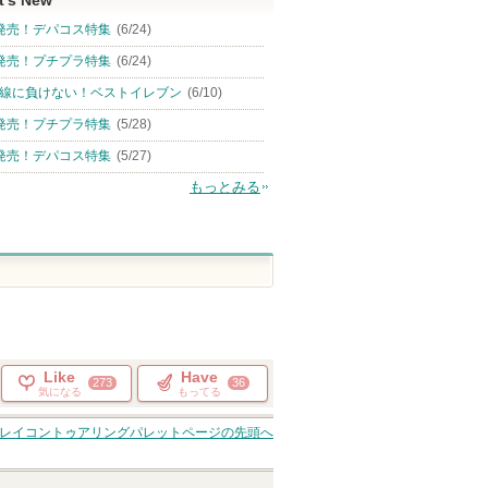
t's New
発売！デパコス特集
(6/24)
発売！プチプラ特集
(6/24)
線に負けない！ベストイレブン
(6/10)
発売！プチプラ特集
(5/28)
発売！デパコス特集
(5/27)
もっとみる
Like
Have
273
36
気になる
もってる
レイコントゥアリングパレット
ページの先頭へ