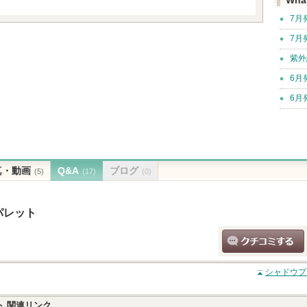
Wha
7月
7月
紫外
6月
6月
真・動画
Q&A
ブログ
(5)
(17)
(0)
パレット
クチコミする
シャドウプ
ト
関連リンク