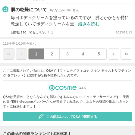
肌の乾燥について
by なごみ8107 さん
毎日ボディクリームを塗っているのですが、肘とかかとが特に
乾燥していてボディクリームを重…
続きを読む
回答数 120
私もしりたい！ 1
2023/12/13
112件中 1-10件を表示
1
2
3
4
5
ここに掲載されているのは、Q&Aで【フィコナ／フィコナ スキン モイストリフティン
グ タブレット】に関する投稿を抜粋したものです。
Q&Aは美容のことならなんでも解決できるみんなのコミュニティサービスです。美容
の専門家や＠cosmeメンバーさんが答えてくれるので、あなたの疑問や悩みもきっと
すぐに解決しますよ！
この商品についてQ&Aで質問する
この商品の関連ランキングもCHECK！