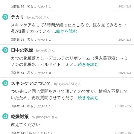
回答数 29
私もしりたい！ 1
2024/1/3
テカリ
by ai.7536 さん
スキンケアをして3時間が経ったところで、鏡を見てみると ・
鼻が1番テカっている …
続きを読む
回答数 24
私もしりたい！ 1
2024/1/3
日中の乾燥
by 匿名 さん
カウの化粧落とし→デコルテのリポソーム（導入美容液）→ミ
ノンの化粧水→ヒルドイド→ミノ…
続きを読む
回答数 54
私もしりたい！ 0
2024/1/3
スキンケアについて
by ちゅみ223 さん
つい先ほど同じ質問をさせて頂いたのですが、情報が不足して
いたため、再度質問させてくださ…
続きを読む
回答数 34
私もしりたい！ 1
2023/12/25
乾燥対策
by pubeg921 さん
教えてください
回答数 141
私もしりたい！ 2
2023/12/15