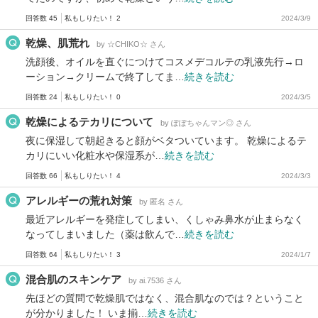
回答数 45
私もしりたい！ 2
2024/3/9
乾燥、肌荒れ
by ☆CHIKO☆ さん
洗顔後、オイルを直ぐにつけてコスメデコルテの乳液先行→ロ
ーション→クリームで終了してま…
続きを読む
回答数 24
私もしりたい！ 0
2024/3/5
乾燥によるテカリについて
by ぽぽちゃんマン◎ さん
夜に保湿して朝起きると顔がベタついています。 乾燥によるテ
カリにいい化粧水や保湿系が…
続きを読む
回答数 66
私もしりたい！ 4
2024/3/3
アレルギーの荒れ対策
by 匿名 さん
最近アレルギーを発症してしまい、くしゃみ鼻水が止まらなく
なってしまいました（薬は飲んで…
続きを読む
回答数 64
私もしりたい！ 3
2024/1/7
混合肌のスキンケア
by ai.7536 さん
先ほどの質問で乾燥肌ではなく、混合肌なのでは？ということ
が分かりました！ いま揃…
続きを読む