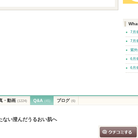
Wha
7月
7月
紫外
6月
6月
真・動画
Q&A
ブログ
(1224)
(45)
(6)
たない澄んだうるおい肌へ