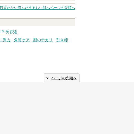
の目立たない澄んだうるおい肌へ
ページの先頭へ
 iP 美容液
・弾力
角質ケア
顔のテカリ
引き締
ページの先頭へ