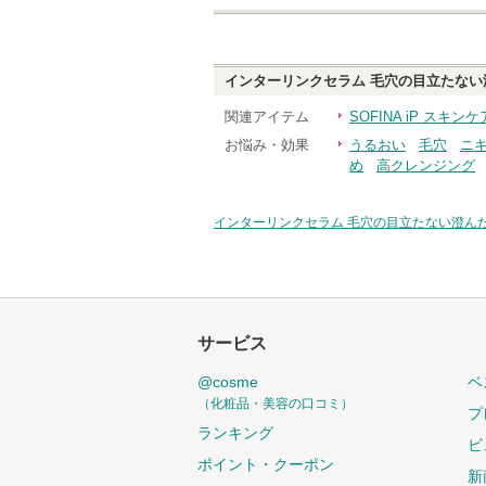
インターリンクセラム 毛穴の目立たない
関連アイテム
SOFINA iP スキ
お悩み・効果
うるおい
毛穴
ニ
め
高クレンジング
インターリンクセラム 毛穴の目立たない澄ん
サービス
@cosme
ベ
（化粧品・美容の口コミ）
プ
ランキング
ビ
ポイント・クーポン
新