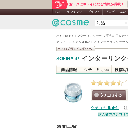
おトクにキレイになる情報が満載！
TOP
ランキング
ブランド
ブログ
Q&A
SOFINA iP / インターリンクセラム 毛穴の目立
アットコスメ
>
SOFINA iP
>
インターリンクセラム
このブランドの情報を
インターリンク
SOFINA iP
見る
商品情報
クチコミ
投稿写
(958)
クチコミする
958
クチコミ
件
注
購入者のクチコミ
質問一覧