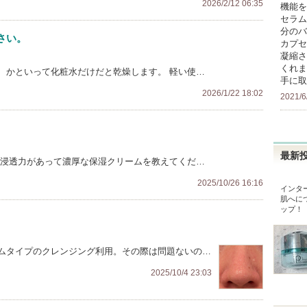
2026/2/12 06:35
機能を
セラム
分のバ
さい。
カプセ
凝縮さ
くれま
、かといって化粧水だけだと乾燥します。 軽い使…
手に取
2026/1/22 18:02
2021/6
最新
 浸透力があって濃厚な保湿クリームを教えてくだ…
2025/10/26 16:16
インタ
肌へ
に
ップ！
ムタイプのクレンジング利用。その際は問題ないの…
2025/10/4 23:03