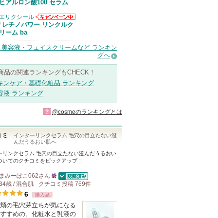
Anuaからのお
ヒアルロン酸100 セラム
知らせがありま
す
エリクシール
エリクシールか
レチノパワー リンクルク
/
らのお知らせが
リーム ba
あります
・美容液・フェイスクリームなど ランキン
グへ
商品の関連ランキングもCHECK！
キンケア・基礎化粧品 ランキング
容液 ランキング
?
@cosmeのランキングとは
コミ
インターリンクセラム 毛穴の目立たない澄
んだうるおい肌へ
ーリンクセラム 毛穴の目立たない澄んだうるおい
ついてのクチコミをピックアップ！
まみーぽこ062
さん
認証済
34歳 / 混合肌
クチコミ投稿
25
769
件
6
購入品
人
頬の毛穴芽立ちが気になる
以
すすめの、化粧水と乳液の