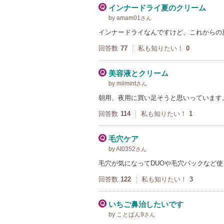
インナードライ夏のクリーム
by amam01
さん
インナードライなんですけど、これからの
回答数
77
私も知りたい！
0
美容液とクリーム
by miimint
さん
朝用、夜用に買い足そうと思いっています
回答数
114
私も知りたい！
1
毛穴ケア
by AI0352
さん
毛穴が気になってDUOや毛穴パックなど
回答数
122
私も知りたい！
3
いちご鼻治したいです
by ことぱん9
さん