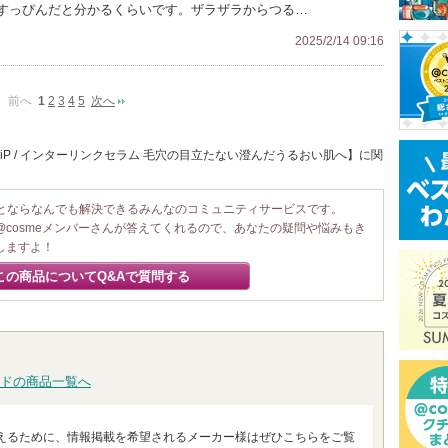
すっぴんだと分かるくらいです。ザラザラからつる…
2025/2/14 09:16
前へ
1
2
3
4
5
次へ
 iP / インターリンクセラム 毛穴の目立たない澄んだうるおい肌へ】に関
ことならなんでも解決できるみんなのコミュニティサービスです。
@cosmeメンバーさんが答えてくれるので、あなたの疑問や悩みもき
しますよ！
この商品についてQ&Aで質問する
ドの商品一覧へ
えるために、情報掲載を希望されるメーカー様はぜひこちらをご覧