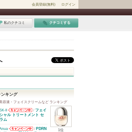
会員登録(無料)
ログイン
私のクチコミ
クチコミする
へ
ランキング
美容液・フェイスクリームなど ランキング
フェイ
SK-II
/
SK-IIからのお
シャル トリートメント セ
知らせがありま
ラム
す
PDRN
Anua
/
1位