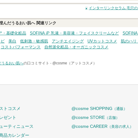
クチコミする
インターリンクセラム 毛穴
澄んだうるおい肌へ
関連リンク
ンケア・基礎化粧品
SOFINA iP 乳液・美容液・フェイスクリームなど
SOFINA
キビ
美白
低刺激・敏感肌
アンチエイジング
UVカットコスメ
肌のハリ
コストパフォーマンス
自然派化粧品・オーガニックコスメ
だうるおい肌へ
の口コミサイト -
@cosme（アットコスメ）
ストコスメ
@cosme SHOPPING
（通販）
レゼント
@cosme STORE
（店舗）
ューティニュース
@cosme CAREER
（美容の求人）
商品カレンダー