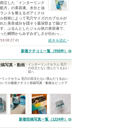
上
両立した「インターリンク
の
処方」の美容液。水分と油
ランスを整えるポアミクロ
メ
ル技術によって毛穴サイズのカプセルが
ン
れた美容成分を隠そう最深部まで届けて
バ
す。ぷるんとしたジェル状の美容液で、
った瞬間からみずみずしさが伝わっ…
ー
/18 08:27:41
続きを読む
に
お
新着クチコミ一覧
（958件）
気
に
インターリンクセラム 毛穴
投稿写真・動画
の目立たない澄んだうるおい
入
肌へ
り
ーリンクセラム 毛穴の目立たない澄んだうるおい
登
ついての最新クチコミ投稿写真・動画をピックア
録
さ
れ
て
い
新着投稿写真一覧（1224件）
ま