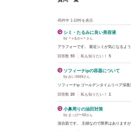
45件中 1-10件を表示
シミ・たるみに良い美容液
by ＊○るか○＊
さん
アラフォーです。 最近シミが気になるよ
回答数
93
私も知りたい！
5
ソフィーナipの容器について
by みい3689
さん
ソフィーナip ゴールデンタイムリペア深
回答数
20
私も知りたい！
1
小鼻周りの油田対策
by まっぴー88
さん
混合肌です。 主婦なので限界はあります