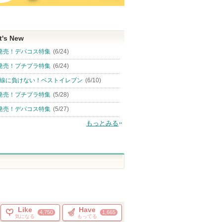
t's New
発売！デパコス特集
(6/24)
発売！プチプラ特集
(6/24)
線に負けない！ベストイレブン
(6/10)
発売！プチプラ特集
(5/28)
発売！デパコス特集
(5/27)
もっとみる
Like
Have
4,750
1,665
気になる
もってる