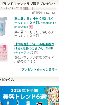
す
ブランドファンクラブ限定プレゼント
 1・9・17・24日 開催！】
(応募受付：8/1～8/8)
夏の暑い日も冷たく感じるク
ールミント入浴剤
/ epsomsalt s
ea crystals
夏の暑い日も冷たく感じるク
現
ールミント入浴剤
【20名様】アイドル級束感つ
品
けま&定番つけまのり
/ D-UP
(ディーアップ)
黄金バランスの束感でアイド
現
ル級のまつげに！
プレゼントをもっとみる
品
トピックス