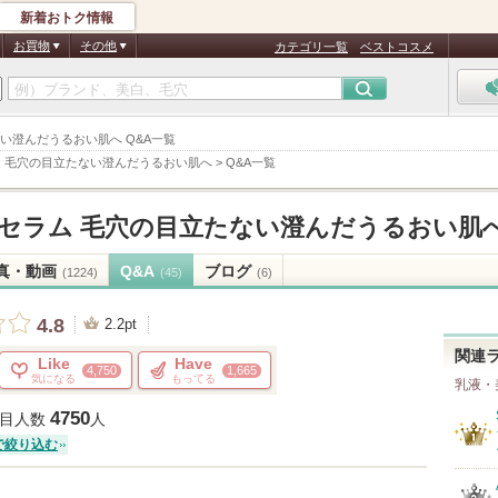
新着おトク情報
お買物
その他
カテゴリ一覧
ベストコスメ
たない澄んだうるおい肌へ Q&A一覧
 毛穴の目立たない澄んだうるおい肌へ
>
Q&A一覧
セラム 毛穴の目立たない澄んだうるおい肌
真・動画
Q&A
ブログ
(1224)
(45)
(6)
4.8
2.2pt
関連
Like
Have
4,750
1,665
気になる
もってる
乳液・
4750
目人数
人
で絞り込む