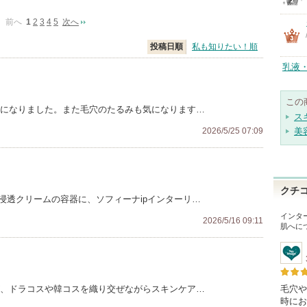
前へ
1
2
3
4
5
次へ
投稿日順
私も知りたい！順
乳液
この
うになりました。また毛穴のたるみも気になります…
ス
2026/5/25 07:09
美
クチ
夜浸透クリームの容器に、ソフィーナipインターリ…
インタ
2026/5/16 09:11
肌へ
に
毛穴や
が、ドラコスや韓コスを織り交ぜながらスキンケア…
時にお