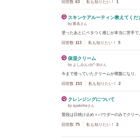
回答数
63
私も知りたい！
1
スキンケアルーティン教えてくだ
by 匿名
さん
塗ったあとにベタつく感じが本当に苦手で
回答数
113
私も知りたい！
5
保湿クリーム
by よしみん♪(o^-)b
さん
今まで使っていたクリームが廃盤になり、
回答数
153
私も知りたい！
2
クレンジングについて
by ayakohe
さん
普段は日焼け止め＋パウダーのみでクリー
回答数
75
私も知りたい！
2