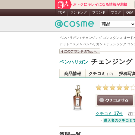
おトクにキレイになる情報が満載！
TOP
ランキング
ブランド
ブログ
Q&A
ペンハリガン / チェンジング コンスタンス オード
アットコスメ
>
ペンハリガン
>
チェンジング コン
このブランドの情報を
チェンジング
ペンハリガン
見る
商品情報
クチコミ
投稿写
(17)
クチコミする
17
クチコミ
件
注
購入者のクチコミ
質問一覧