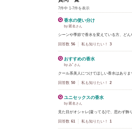
7件中 1-7件を表示
香水の使い分け
by 匿名
さん
シーンや季節で香水を変えている方、どん
回答数
56
私も知りたい！
3
おすすめの香水
by みﾟ
さん
クール系美人につけてほしい香水はありま
回答数
50
私も知りたい！
2
ユニセックスの香水
by 匿名
さん
見た目がオシャレ(凝ってる)で、思わず飾
回答数
61
私も知りたい！
1