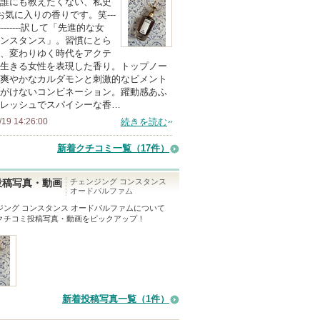
誰にも教えたくない、私史
以
お気に入りの香りです。笑---
上
------------訳して「先進的な女
の
ンスタンス」。習慣にとら
、変わりゆく時代をアクテ
メ
生きる女性を表現した香り。トップノー
ン
爽やかなカルダモンと刺激的なピメント
バ
がけないコンビネーション。躍動感あふ
レッシュでスパイシーな香…
ー
/19 14:26:00
続きを読む
に
お
新着クチコミ一覧
（17件）
気
に
チェンジング コンスタンス
投稿写真・動画
オードパルファム
入
ジング コンスタンス オードパルファム
について
り
クチコミ投稿写真・動画をピックアップ！
登
録
さ
れ
て
新着投稿写真一覧（1件）
い