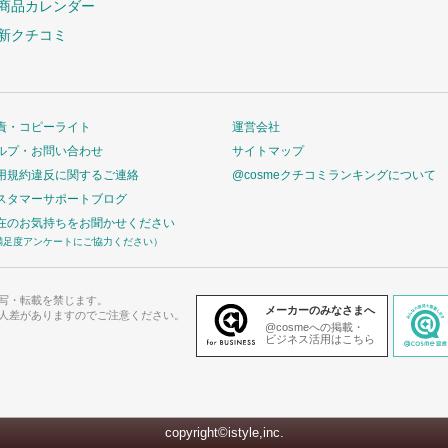
商品カレンダー
新クチコミ
責・コピーライト
運営会社
ルプ・お問い合わせ
サイトマップ
用規約違反に関するご連絡
@cosmeクチコミランキングについて
スタマーサポートブログ
在のお気持ちをお聞かせください
満足度アンケートにご協力ください）
写・転載を禁じます。
メーカーのみなさまへ
人差がありますのでご注意ください。
@cosmeへの掲載・
ビジネス活用はこちら
copyright©istyle,inc.