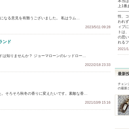
本当は
上1番
-----
性、コ
考になる意見を有難うございました。 私はラム…
われず
ィブに
2023/5/11 09:28
トは、
の思い
ランド
れるフ
2021/1
ドは知りませんか？ ジョーマローンのレッドロー…
2022/2/18 23:33
最新
チェン
の最新
た。そろそろ秋冬の香りに変えたいです。素敵な香…
2021/10/9 15:16