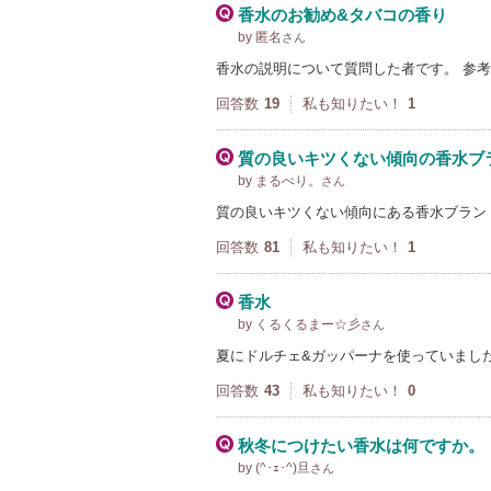
香水のお勧め&タバコの香り
by 匿名
さん
香水の説明について質問した者です。 参
回答数
19
私も知りたい！
1
質の良いキツくない傾向の香水ブ
by まるべり。
さん
質の良いキツくない傾向にある香水ブラン
回答数
81
私も知りたい！
1
香水
by くるくるまー☆彡
さん
夏にドルチェ&ガッパーナを使っていまし
回答数
43
私も知りたい！
0
秋冬につけたい香水は何ですか。
by (^･ｪ･^)旦
さん