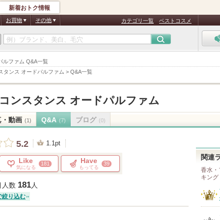
新着おトク情報
お買物
その他
カテゴリ一覧
ベストコスメ
パルファム Q&A一覧
スタンス オードパルファム
>
Q&A一覧
 コンスタンス オードパルファム
真・動画
Q&A
ブログ
(1)
(7)
(0)
5.2
1.1pt
関連
Like
Have
181
39
気になる
もってる
香水・
キング
181
目人数
人
で絞り込む