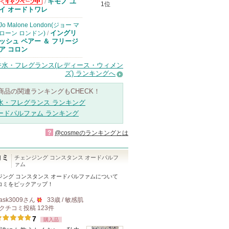
キモノ ユ
/
1位
コスメデコルテ
イ オードトワレ
からのお知らせ
があります
Jo Malone London(ジョー マ
イングリ
ローン ロンドン)
/
ッシュ ペアー ＆ フリージ
ア コロン
香水・フレグランス(レディース・ウィメン
ズ) ランキングへ
商品の関連ランキングもCHECK！
水・フレグランス ランキング
ードパルファム ランキング
?
@cosmeのランキングとは
コミ
チェンジング コンスタンス オードパルフ
ァム
ジング コンスタンス オードパルファム
について
コミをピックアップ！
ask3009
さん
33歳 / 敏感肌
クチコミ投稿
123
件
50
7
購入品
人