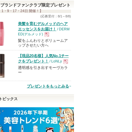
ま
ブランドファンクラブ限定プレゼント
 1・9・17・24日 開催！】
す
(応募受付：8/1～8/8)
美髪を育むデルメッドのヘア
エッセンスをお届け！
/ DERM
ED(デルメッド)
髪をふんわりとボリュームア
現
ップさせたい方へ
【現品20名様】人気No.1チー
品
クをプレゼント！
/ LoNLy
透明感を引き出すモーヴカラ
現
ー
品
プレゼントをもっとみる
トピックス