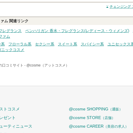
クチコミする
チェンジング 
ファム
関連リンク
フレグランス
ペンハリガン 香水・フレグランス(レディース・ウィメンズ)
ファム
か系
フローラル系
セクシー系
スイート系
スパイシー系
ユニセックス
ガニックコスメ
の口コミサイト -
@cosme（アットコスメ）
ストコスメ
@cosme SHOPPING
（通販）
レゼント
@cosme STORE
（店舗）
ューティニュース
@cosme CAREER
（美容の求人）