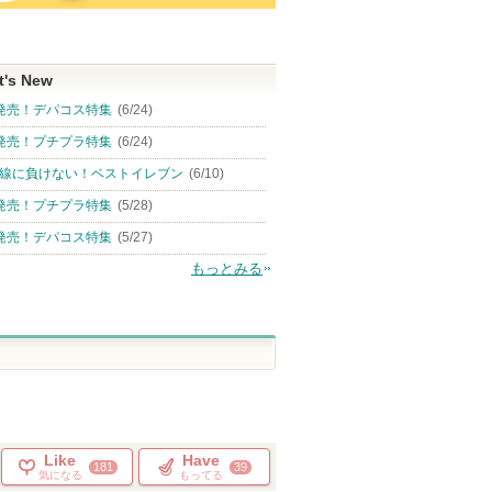
t's New
発売！デパコス特集
(6/24)
発売！プチプラ特集
(6/24)
線に負けない！ベストイレブン
(6/10)
発売！プチプラ特集
(5/28)
発売！デパコス特集
(5/27)
もっとみる
Like
Have
181
39
気になる
もってる