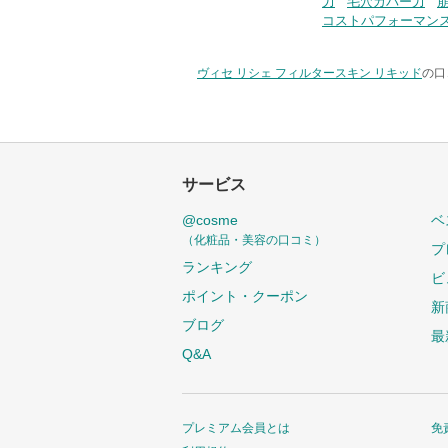
力
毛穴カバー力
コストパフォーマン
ヴィセ リシェ フィルタースキン リキッド
の口
サービス
@cosme
ベ
（化粧品・美容の口コミ）
プ
ランキング
ビ
ポイント・クーポン
新
ブログ
最
Q&A
プレミアム会員とは
免