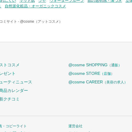
崩れにくい
マット肌
ツヤ
ウォータープルーフ
肌の透明感・薄づき
立
ス
自然派化粧品・オーガニックコスメ
コミサイト -
@cosme（アットコスメ）
ストコスメ
@cosme SHOPPING
（通販）
レゼント
@cosme STORE
（店舗）
ューティニュース
@cosme CAREER
（美容の求人）
商品カレンダー
新クチコミ
責・コピーライト
運営会社