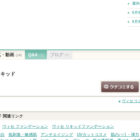
紫外
6月
6月
真・動画
Q&A
ブログ
(14)
(1)
(0)
リキッド
クチコミする
ヴィセ リ
ド
関連リンク
ヴィセ ファンデーション
ヴィセ リキッドファンデーション
美白
低刺激・敏感肌
アンチエイジング
UVカットコスメ
肌のハリ・弾力