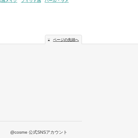
体感メイク
フィット感
パール・ラメ
ページの先頭へ
@cosme 公式SNSアカウント