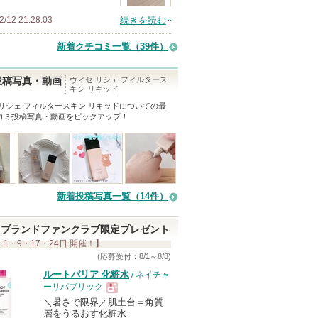
2/12 21:28:03
続きを読む
新着クチコミ一覧
（39件）
ヴィセ リシェ フィルタース
投稿写真・動画
キン リキッド
 リシェ フィルタースキン リキッド
についての最
コミ投稿写真・動画をピックアップ！
新着投稿写真一覧（14件）
ブランドファンクラブ限定プレゼント
 1・9・17・24日 開催！】
(応募受付：8/1～8/8)
ルートバリア 化粧水
/ ネイチャ
ーリパブリック
＼暑さで限界／肌土台＝角質
現
層をうるおす化粧水