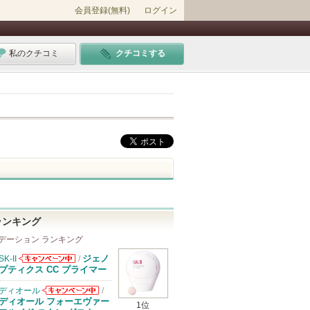
会員登録(無料)
ログイン
私のクチコミ
クチコミする
ランキング
デーション ランキング
ジェノ
SK-II
/
SK-IIからのお
プティクス CC プライマー
知らせがありま
す
ディオール
/
ディオールから
ディオール フォーエヴァー
1位