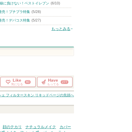
線に負けない！ベストイレブン
(6/10)
発売！プチプラ特集
(5/28)
発売！デパコス特集
(5/27)
もっとみる
Like
Have
80
277
気になる
もってる
シェ フィルタースキン リキッド
ページの先頭へ
顔のテカリ
ナチュラルメイク
カバー