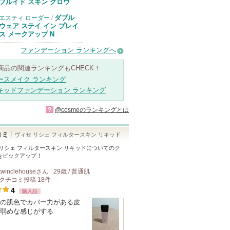
のお知らせがあ
フルイド スキン グロウ
ります
ダブル
エスティ ローダー
/
ウェア ステイ イン プレイ
ス メークアップ N
ファンデーション ランキングへ
商品の関連ランキングもCHECK！
ースメイク ランキング
キッドファンデーション ランキング
?
@cosmeのランキングとは
コミ
ヴィセ リシェ フィルタースキン リキッド
 リシェ フィルタースキン リキッド
についてのク
をピックアップ！
twinclehouse
さん
29歳 / 普通肌
クチコミ投稿
18
件
4
購入品
の肌色でカバー力がある皮
弱めな感じがする