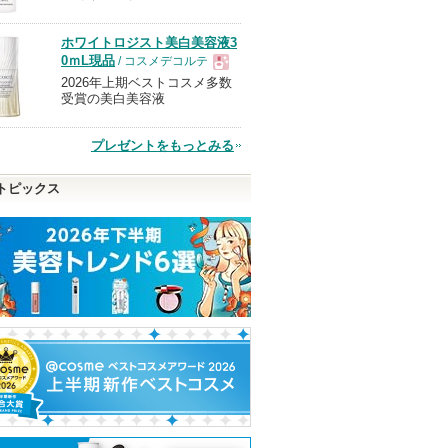
品
ホワイトロジスト美白美容液3
0ｍL現品
/ コスメデコルテ
2026年上期ベストコスメ多数
現
受賞の美白美容液
品
プレゼントをもっとみる
トピックス