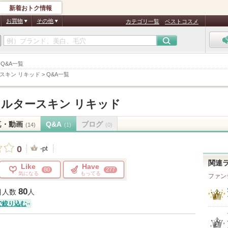
新着おトク情報
お買物
その他
カテゴリ一覧
ベストコスメ
 Q&A一覧
ースキン リキッド
>
Q&A一覧
ィルタースキン リキッド
真・動画
Q&A
ブログ
(14)
(1)
(0)
0
-pt
関連
Like
Have
80
277
気になる
もってる
ファン
80
目人数
人
で絞り込む