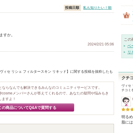
投稿日順
私も知りたい！順
りますか。
この
2024/2/21 05:06
ベ
リ
 ヴィセ リシェ フィルタースキン リキッド】に関する投稿を抜粋したも
クチ
ヴィセ
ことならなんでも解決できるみんなのコミュニティサービスです。
チコミ
@cosmeメンバーさんが答えてくれるので、あなたの疑問や悩みもき
しますよ！
この商品についてQ&Aで質問する
明るめ
脂には