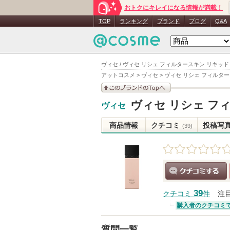
おトクにキレイになる情報が満載！
TOP
ランキング
ブランド
ブログ
Q&A
ヴィセ / ヴィセ リシェ フィルタースキン リキッド
アットコスメ
>
ヴィセ
>
ヴィセ リシェ フィルタ
このブランドの情報を
ヴィセ リシェ フ
ヴィセ
見る
商品情報
クチコミ
投稿写
(39)
クチコミする
39
クチコミ
件
注
購入者のクチコミ
質問一覧