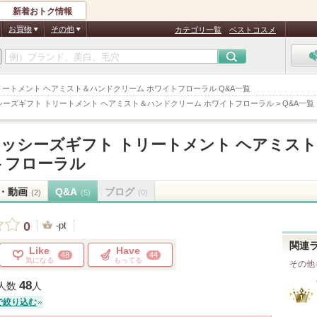
新着おトク情報
お買物
その他
カテゴリ一覧
ベストコスメ
リートメント ヘアミスト＆ハンドクリーム ホワイトフローラル Q&A一覧
シーズギフト トリートメント ヘアミスト＆ハンドクリーム ホワイトフローラル
>
Q&A一覧
ッシーズギフト トリートメント ヘアミス
トフローラル
・動画
Q&A
ブログ
(2)
(5)
(0)
0
-pt
関連
Like
Have
48
44
気になる
もってる
その他
48
人数
人
で絞り込む