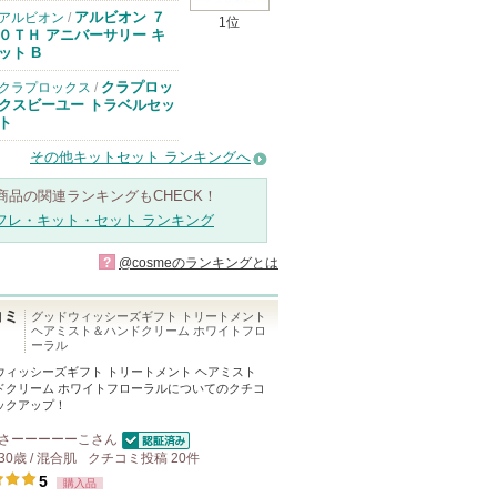
アルビオン ７
アルビオン
/
1位
０ＴＨ アニバーサリー キ
ット B
クラプロッ
クラプロックス
/
クスビーユー トラベルセッ
ト
その他キットセット ランキングへ
商品の関連ランキングもCHECK！
フレ・キット・セット ランキング
?
@cosmeのランキングとは
コミ
グッドウィッシーズギフト トリートメント
ヘアミスト＆ハンドクリーム ホワイトフロ
ーラル
ウィッシーズギフト トリートメント ヘアミスト
ドクリーム ホワイトフローラル
についてのクチコ
ックアップ！
さーーーーーこ
さん
認証済
30歳 / 混合肌
クチコミ投稿
20
件
5
購入品