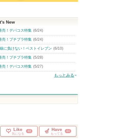
t's New
発売！デパコス特集
(6/24)
発売！プチプラ特集
(6/24)
線に負けない！ベストイレブン
(6/10)
発売！プチプラ特集
(5/28)
発売！デパコス特集
(5/27)
もっとみる
Like
Have
48
44
気になる
もってる