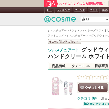
おトクにキレイになる情報が満載！
TOP
ランキング
ブランド
ブログ
Q&A
ジルスチュアート / グッドウィッシーズギフト ト
アットコスメ
>
ジルスチュアート
>
グッドウィッ
このブランドの情報を
グッドウィ
ジルスチュアート
見る
ハンドクリーム ホワイ
商品情報
クチコミ
投稿写真
(8)
クチコミする
8
クチコミ
件
注目
購入者のクチコミ