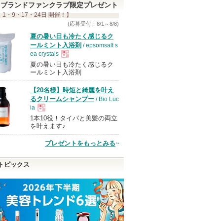
ブランドファンクラブ限定プレゼント
 1・9・17・24日 開催！】
(応募受付：8/1～8/8)
夏の暑い日も冷たく感じるク
ールミント入浴剤
/ epsomsalt s
ea crystals
夏の暑い日も冷たく感じるク
現
ールミント入浴剤
【20名様】時短と綺麗を叶え
品
るクリームシャンプー
/ Bio Luc
ia
1本10役！タイパと美髪の両立
現
を叶えます♪
プレゼントをもっとみる
品
トピックス