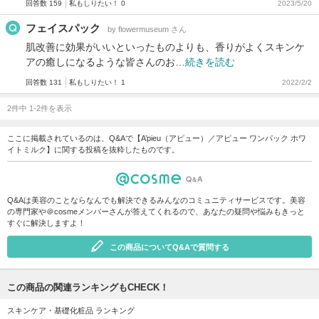
回答数 159
私もしりたい！ 0
2023/5/20
フェイスパック
by flowermuseum さん
肌改善に効果がいいといったものよりも、香りがよくスキンケ
アの癒しになるような皆さんのお…
続きを読む
回答数 131
私もしりたい！ 1
2022/2/2
2件中 1-2件を表示
ここに掲載されているのは、Q&Aで【A’pieu（アピュー）／アピュー ワンパック ホワ
イトミルク】に関する投稿を抜粋したものです。
Q&Aは美容のことならなんでも解決できるみんなのコミュニティサービスです。美容
の専門家や＠cosmeメンバーさんが答えてくれるので、あなたの疑問や悩みもきっと
すぐに解決しますよ！
この商品についてQ&Aで質問する
この商品の関連ランキングもCHECK！
スキンケア・基礎化粧品 ランキング