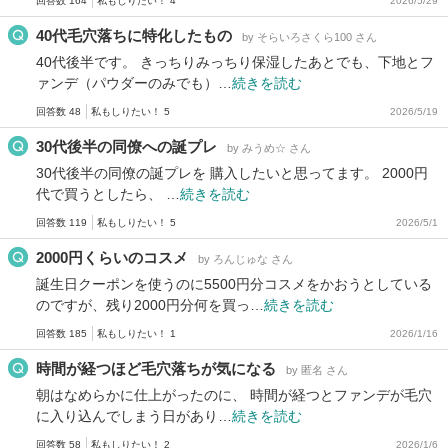
回答数 164
私もしりたい！ 4
2026/5/29
40代毛穴落ちに特化したもの
by そらいろさくら100 さん
40代後半です。 きっちりみっちり保湿したあとでも、下地とフ
ァンデ（パウダーのみでも）…
続きを読む
回答数 48
私もしりたい！ 5
2026/5/19
30代後半の同僚への誕プレ
by みうめ☆ さん
30代後半の同僚の誕プレを 購入したいと思ってます。 2000円
代で買うとしたら、 …
続きを読む
回答数 119
私もしりたい！ 5
2026/5/1
2000円くらいのコスメ
by ろんじゅな さん
誕生日クーポンを使うのに5500円分コスメをかおうとしている
のですが、残り2000円分何を買っ…
続きを読む
回答数 185
私もしりたい！ 1
2026/1/16
時間が経つほど毛穴落ちが気になる
by 匿名 さん
朝はなめらかに仕上がったのに、 時間が経つとファンデが毛穴
に入り込んでしまう日があり…
続きを読む
回答数 58
私もしりたい！ 2
2026/1/6