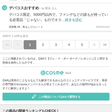
デパコスおすすめ
by 匿名 さん
デパコス限定、5000円以内で、ファンデなどの誰もが持ってい
る必需品「じゃない」ものでオス…
続きを読む
回答数 96
私もしりたい！ 1
2025/12/15
44件中 1-10件を表示
1
2
3
4
5
ここに掲載されているのは、Q&Aで【クレ・ド・ポー ボーテ／レポンジュ】に関する
投稿を抜粋したものです。
Q&Aは美容のことならなんでも解決できるみんなのコミュニティサービスです。美容
の専門家や＠cosmeメンバーさんが答えてくれるので、あなたの疑問や悩みもきっと
すぐに解決しますよ！
この商品についてQ&Aで質問する
この商品の関連ランキングもCHECK！