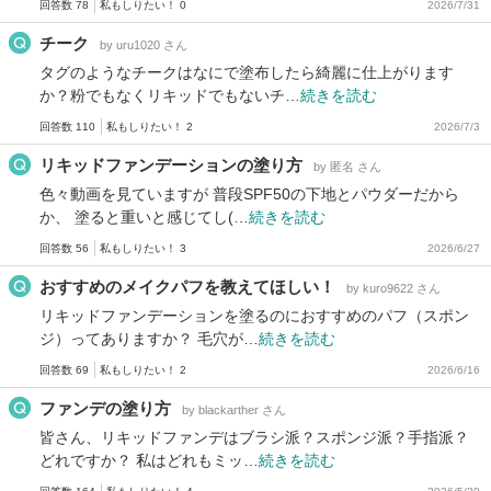
回答数 78
私もしりたい！ 0
2026/7/31
チーク
by uru1020 さん
タグのようなチークはなにで塗布したら綺麗に仕上がります
か？粉でもなくリキッドでもないチ…
続きを読む
回答数 110
私もしりたい！ 2
2026/7/3
リキッドファンデーションの塗り方
by 匿名 さん
色々動画を見ていますが 普段SPF50の下地とパウダーだから
か、 塗ると重いと感じてし(…
続きを読む
回答数 56
私もしりたい！ 3
2026/6/27
おすすめのメイクパフを教えてほしい！
by kuro9622 さん
リキッドファンデーションを塗るのにおすすめのパフ（スポン
ジ）ってありますか？ 毛穴が…
続きを読む
回答数 69
私もしりたい！ 2
2026/6/16
ファンデの塗り方
by blackarther さん
皆さん、リキッドファンデはブラシ派？スポンジ派？手指派？
どれですか？ 私はどれもミッ…
続きを読む